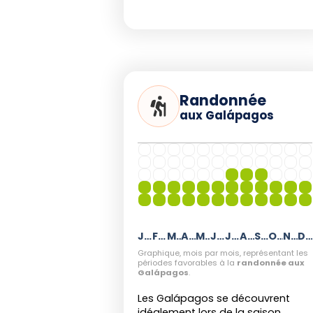
de conditions météorologique
randonnée et la plongée. Avril-m
d'excellents compromis pour o
paysages tout en évitant la haut
à mai) séduira les amateurs de p
météo parfois plus humide.
Randonnée
aux Galápagos
Janvier
Février
Mars
Avril
Mai
Juin
Juillet
Août
Septembre
Octobre
Novembre
Décembr
Graphique, mois par mois, représentant les
périodes favorables à la
randonnée aux
Galápagos
.
Les Galápagos se découvrent
idéalement lors de la saison