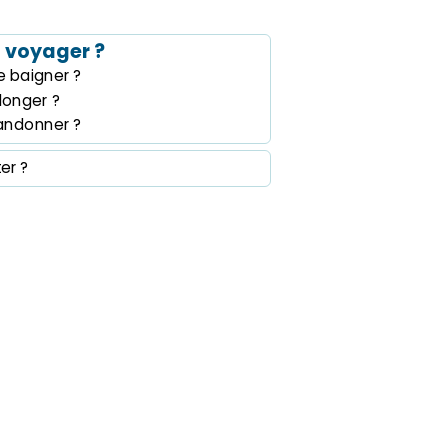
 voyager ?
 baigner ?
longer ?
andonner ?
ter ?