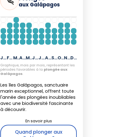
aux Galápagos
Janvier
Février
Mars
Avril
Mai
Juin
Juillet
Août
Septembre
Octobre
Novembre
Décembre
Graphique, mois par mois, représentant les
périodes favorables à la
plongée aux
Galápagos
.
Les îles Galápagos, sanctuaire
marin exceptionnel, offrent toute
l'année des plongées inoubliables
avec une biodiversité fascinante
à découvrir.
Quand plonger aux