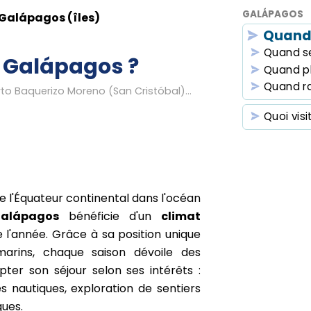
GALÁPAGOS
Galápagos (îles)
Quand
Quand se
 Galápagos ?
Quand p
Quand r
rto Baquerizo Moreno (San Cristóbal)...
Quoi visi
de l'Équateur continental dans l'océan
Galápagos
bénéficie d'un
climat
 l'année. Grâce à sa position unique
marins, chaque saison dévoile des
ter son séjour selon ses intérêts :
tés nautiques, exploration de sentiers
ques.