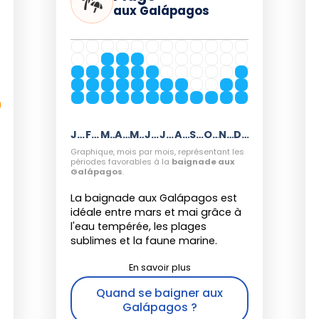
aux Galápagos
s-marteaux
: juillet à novembre,
ts Darwin et Wolf.
ttes bleues
: mai à juillet sur North
 mai à octobre sur Genovesa et
h
Janvier
Février
Mars
Avril
Mai
Juin
Juillet
Août
Septembre
Octobre
Novembre
Décembre
ux touristique peuvent influencer la
Graphique, mois par mois, représentant les
e, un facteur à prendre en compte lors
périodes favorables à la
baignade aux
Galápagos
.
e
La baignade aux Galápagos est
idéale entre mars et mai grâce à
l'eau tempérée, les plages
sublimes et la faune marine.
er aux Galápagos
est la période de
Quand se baigner aux
un climat doux, d'une faune active et
Galápagos ?