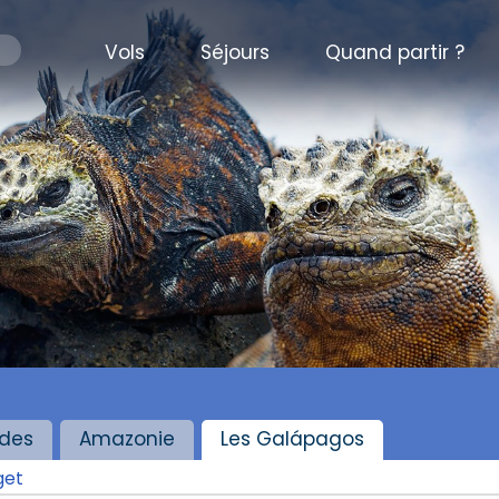
Vols
Séjours
Quand partir ?
des
Amazonie
Les Galápagos
get