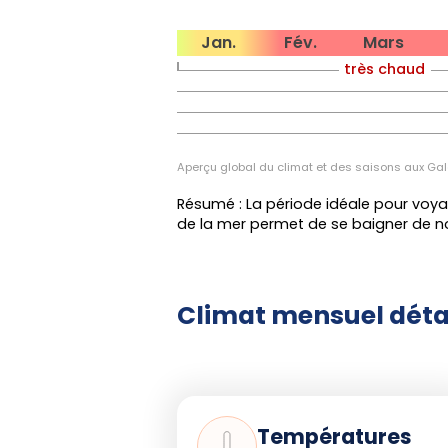
réchauffée (22 à 24 °C). Sai
plages, mais pouvant êtr
Jan.
Fév.
Mars
prolongées et à la plongé
très chaud
troubles.
L'upwelling annuel de juin à octo
accrue, tandis que la période cha
Aperçu global du climat et des saisons aux Ga
endémique.
Résumé : La période idéale pour voya
de la mer permet de se baigner de no
Conseils pratiques
Climat mensuel déta
La haute saison touristiq
décembre
: pensez à réser
billets d'avion plusieurs mois 
En basse et moyenne saisons
les prix peuvent chuter jus
Températures
croisières, et vous profitez