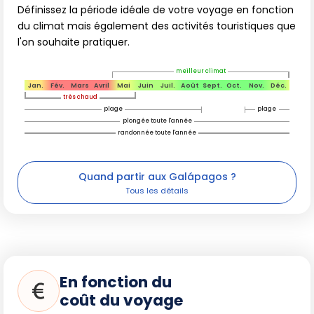
Définissez la période idéale de votre voyage en fonction
du climat mais également des activités touristiques que
l'on souhaite pratiquer.
meilleur climat
Jan.
Fév.
Mars
Avril
Mai
Juin
Juil.
Août
Sept.
Oct.
Nov.
Déc.
très chaud
plage
plage
plongée toute l'année
randonnée toute l'année
Quand partir aux Galápagos ?
En fonction du
coût du voyage