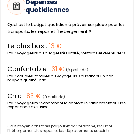
Dépenses
Les Galápagos présentent une vulnérabilité écologique
quotidiennes
unique. Il est essentiel de respecter les espaces balisés,
d'éviter de nourrir la faune, et de participer aux actions de
Quel est le budget quotidien à prévoir sur place pour les
préservation (ateliers, écovolontariat). En période
transports, les repas et l'hébergement ?
d'observation animalière, privilégiez la discrétion et les
groupes réduits pour limiter l'impact sur la faune. Les
Le plus bas :
13 €
efforts continus de conservation n'empêchent pas
certains défis, notamment le surtourisme, la pollution
Pour voyageurs au budget très limité, routards et aventuriers.
plastique ou l'introduction d'espèces invasives.
Confortable :
31 €
L'archipel des Galápagos, par sa diversité de paysages, ses
(à partir de)
Pour couples, familles ou voyageurs souhaitant un bon
activités variées et ses espèces emblématiques, promet
rapport qualité-prix.
bien plus qu'une simple visite : une immersion sensorielle
qui exige respect et humilité devant une nature encore
Chic :
83 €
(à partir de)
préservée.
Pour voyageurs recherchant le confort, le raffinement ou une
expérience exclusive.
Coût moyen constatés par jour et par personne, incluant
l'hébergement, les repas et les déplacements succints.