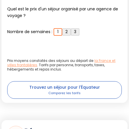
en matière d'écologie : ne rien laisser, limiter l'usage de
plastiques, et respecter la distance avec les animaux.
Quel est le prix d'un séjour organisé par une agence de
voyage ?
Lumière sur la vie locale et les
Nombre de semaines :
1
2
3
événements
Aux côtés de la nature, l'expérience se teinte aussi
Prix moyens constatés des séjours au départ de
la France et
d'humanité, entre le
Festival de la tortue
qui sensibilise à
villes frontalières
. Tarifs par personne, transports, taxes,
la préservation des espèces (juin), le
Marathon des
hébergements et repas inclus.
Galápagos
(26 km), ou des ateliers scientifiques ouverts
au public à la Station Charles Darwin. Ces événements
Trouvez un séjour pour l'Équateur
multiplient les rencontres tout en pouvant entraîner une
fréquentation accrue.
Pratiquer un tourisme respectueux