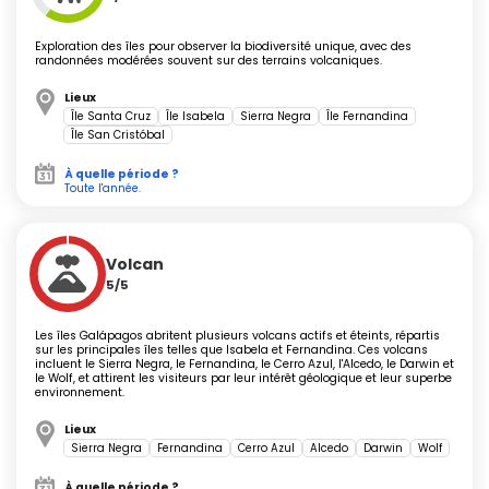
Exploration des îles pour observer la biodiversité unique, avec des
Un éventail d'activités entre terre et
randonnées modérées souvent sur des terrains volcaniques.
mer
Lieux
Île Santa Cruz
Île Isabela
Sierra Negra
Île Fernandina
Île San Cristóbal
Les
plages
telles que
Tortuga Bay
,
Playa Mann
ou
À quelle période ?
encore
Gardner Bay
invitent à la baignade et au repos,
Toute l'année.
tandis que les baies protégées comme
Las Grietas
se
découvrent en snorkeling parmi les poissons multicolores
et les otaries. Les sites marins tels que
Wolf
et
Darwin
Volcan
(accessibles en croisière) sont considérés comme des
5/5
sanctuaires pour les plongeurs confirmés, avec requins-
marteaux, bancs de raies et tortues. Les passionnés de
Les îles Galápagos abritent plusieurs volcans actifs et éteints, répartis
sur les principales îles telles que Isabela et Fernandina. Ces volcans
kayak ou de paddle pourront naviguer dans des eaux
incluent le Sierra Negra, le Fernandina, le Cerro Azul, l'Alcedo, le Darwin et
calmes, notamment autour de Santa Cruz ou Isabela.
le Wolf, et attirent les visiteurs par leur intérêt géologique et leur superbe
environnement.
Sur terre, le
parc national
propose des itinéraires de
Lieux
randonnée balisés. Le sentier du
Sierra Negra
croise
Sierra Negra
Fernandina
Cerro Azul
Alcedo
Darwin
Wolf
parfois la trace d'hiboux ou de pinsons, tandis que
À quelle période ?