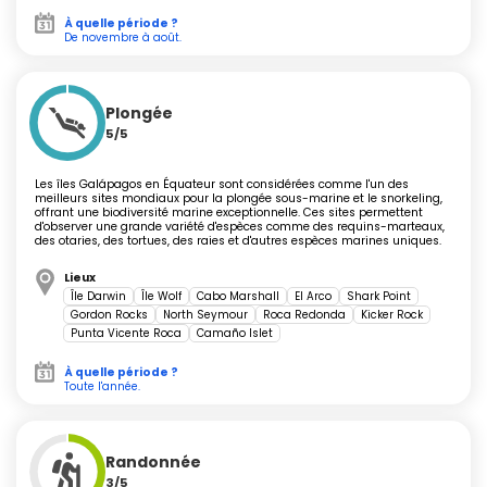
d'exception
À quelle période ?
De novembre à août.
Partout, les Galápagos frappent par leur très forte
concentration d'espèces endémiques. Les
tortues
Plongée
géantes
errent en toute liberté à Santa Cruz et Isabela,
5/5
observables à la nurserie et en pleine nature. Les
iguanes
marins
, les seuls au monde à se nourrir d'algues en apnée,
Les îles Galápagos en Équateur sont considérées comme l'un des
meilleurs sites mondiaux pour la plongée sous-marine et le snorkeling,
colonisent les rochers basaltiques des côtes occidentales,
offrant une biodiversité marine exceptionnelle. Ces sites permettent
principalement à Fernandina et Española.
d'observer une grande variété d'espèces comme des requins-marteaux,
des otaries, des tortues, des raies et d'autres espèces marines uniques.
Côté oiseaux, le spectacle des fous à pattes bleues ou
Lieux
rouges, la parade nuptiale de l'albatros (sur Española d'avril
Île Darwin
Île Wolf
Cabo Marshall
El Arco
Shark Point
à décembre) ou encore la nage habile du
pingouin des
Gordon Rocks
North Seymour
Roca Redonda
Kicker Rock
Punta Vicente Roca
Camaño Islet
Galápagos
(notamment sur Isabela et Bartolomé)
rythment toute l'année les observations. Dauphins, otaries
À quelle période ?
et baleines à bosse croisent souvent la route des visiteurs
Toute l'année.
lors de croisières côtières. Certains îlots offrent des
surprises saisonnières comme la ponte de tortues ou la
Randonnée
venue des baleines (de juin à octobre majoritairement).
3/5