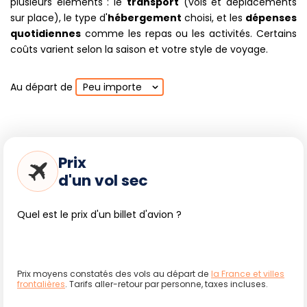
plusieurs éléments : le
transport
(vols et déplacements
protégées. Pour une expérience immersive, les stations
sur place), le type d'
hébergement
choisi, et les
dépenses
scientifiques et élevages familiaux, musées et marchés
quotidiennes
comme les repas ou les activités. Certains
locaux proposent un aperçu vivant de la culture des
coûts varient selon la saison et votre style de voyage.
Galápagos.
Au départ de
Peu importe
Suggestions de séjours selon la durée
1 semaine :
Découvrir Santa Cruz (Station Darwin,
Prix
Tortuga Bay, nurseries), explorer Isabela (Sierra Negra,
snorkeling), et rallier San Cristóbal pour la plage et le
d'un vol sec
musée.
2 semaines :
Ajoutez une croisière vers Fernandina,
Quel est le prix d'un billet d'avion ?
Española (albatros, plages), Bartolomé (ascension,
snorkeling), et Puerto Egas. Multipliez les balades
guidées et explorez davantage d'îlots secondaires.
3 semaines :
Alternez croisière et séjours à terre,
Prix moyens constatés des vols au départ de
la France et villes
pratiquez le kayak, le vélo, la plongée en profondeur,
frontalières
. Tarifs aller-retour par personne, taxes incluses.
participez à une initiation à l'écovolontariat ou à un
événement local (Festival de la tortue, Darwin Day).