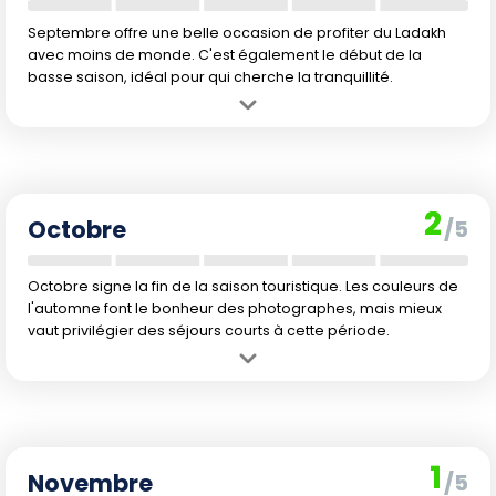
Septembre offre une belle occasion de profiter du Ladakh
avec moins de monde. C'est également le début de la
basse saison, idéal pour qui cherche la tranquillité.
Avantage :
Retour progressif du calme. Les conditions de marche
restent très bonnes, ambiance plus paisible.
Inconvénient :
Possibilité de premiers froids la nuit et jours plus
courts. Certaines infrastructures ferment progressivement.
2
Octobre
/5
Octobre signe la fin de la saison touristique. Les couleurs de
l'automne font le bonheur des photographes, mais mieux
vaut privilégier des séjours courts à cette période.
Avantage :
Paysages flamboyants en automne, températures
encore supportables en journée. Tarifs plus abordables.
Inconvénient :
Fraîcheur marquée dès la tombée de la nuit.
Plusieurs sites touristiques ferment leurs portes.
1
Novembre
/5