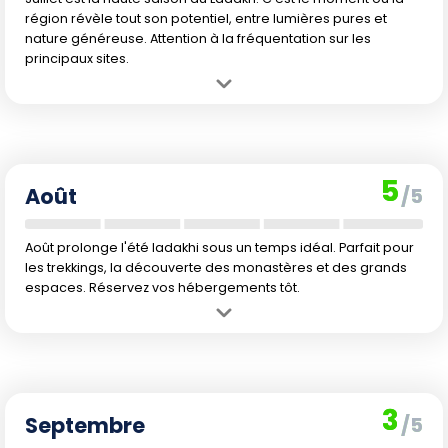
région révèle tout son potentiel, entre lumières pures et
nature généreuse. Attention à la fréquentation sur les
principaux sites.
Avantage :
Conditions idéales pour visiter : météo clémente, accès
facilité, randonnées et découvertes culturelles à leur apogée.
Inconvénient :
Affluence touristique élevée, en particulier à cause
des vacances scolaires indiennes et françaises.
5
Août
/5
Août prolonge l'été ladakhi sous un temps idéal. Parfait pour
les trekkings, la découverte des monastères et des grands
espaces. Réservez vos hébergements tôt.
Avantage :
Climat parfait pour randonner, nuit agréable, paysages
luxuriants. L'offre touristique bat son plein.
Inconvénient :
Toujours beaucoup de monde sur les sentiers et
dans les hébergements. Prix encore soutenus.
3
Septembre
/5