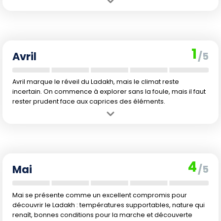
Avantage :
Le paysage commence doucement à se transformer
avec la sortie progressive de l'hiver, donnant quelques opportunités
de photographie inédite.
Inconvénient :
Le froid reste mordant et les services sont rares. Les
1
possibilités de randonnées sont très réduites.
Avril
/5
Avril marque le réveil du Ladakh, mais le climat reste
incertain. On commence à explorer sans la foule, mais il faut
rester prudent face aux caprices des éléments.
Avantage :
La fonte des neiges débute, rendant certains chemins
de randonnée et routes accessibles. Les tarifs sont plus doux qu'en
haute saison.
Inconvénient :
Instabilité météorologique et nuit encore très fraîche.
4
Les conditions peuvent vite se dégrader.
Mai
/5
Mai se présente comme un excellent compromis pour
découvrir le Ladakh : températures supportables, nature qui
renaît, bonnes conditions pour la marche et découverte