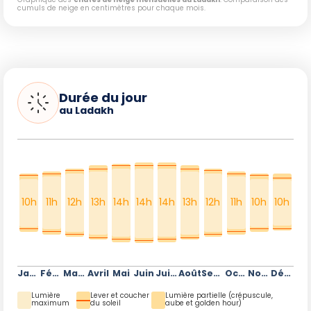
cumuls de neige en centimètres pour chaque mois.
Durée du jour
au Ladakh
10h
11h
12h
13h
14h
14h
14h
13h
12h
11h
10h
10h
Janvier
Février
Mars
Avril
Mai
Juin
Juillet
Août
Septembre
Octobre
Novembre
Décembre
Lumière
Lever et coucher
Lumière partielle (crépuscule,
maximum
du soleil
aube et golden hour)