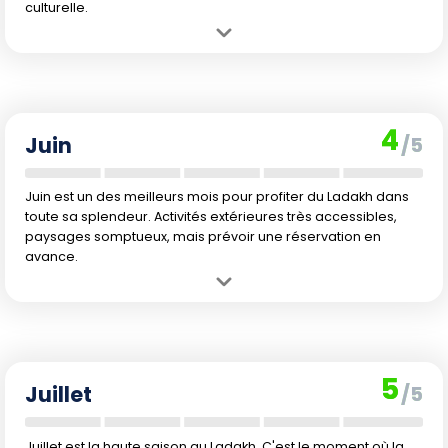
culturelle.
Avantage :
Premiers beaux jours. Idéal pour la randonnée et
l'exploration, avec un climat encore agréable et peu de précipitations.
Inconvénient :
Quelques zones peuvent rester inaccessibles. Les
prix commencent doucement à grimper.
4
Juin
/5
Juin est un des meilleurs mois pour profiter du Ladakh dans
toute sa splendeur. Activités extérieures très accessibles,
paysages somptueux, mais prévoir une réservation en
avance.
Avantage :
Climat stable, chaleur douce, vastes possibilités de
randonnée. Les routes sont dégagées, l'offre touristique s'étoffe.
Inconvénient :
Affluence croissante due au début des vacances
estivales indiennes. Prix à la hausse.
5
Juillet
/5
Juillet est la haute saison au Ladakh. C'est le moment où la