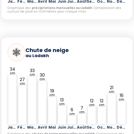
Janvier
Février
Mars
Avril
Mai
Juin
Juillet
Août
Septembre
Octobre
Novembre
Décembre
Graphique des
précipitations mensuelles au Ladakh
. Comparaison des
cumuls de pluie en millimètres pour chaque mois.
Chute de neige
au Ladakh
34
33
cm
30
cm
27
cm
cm
21
19
cm
16
cm
13
cm
12
12
cm
cm
cm
7
6
cm
cm
Janvier
Février
Mars
Avril
Mai
Juin
Juillet
Août
Septembre
Octobre
Novembre
Décembre
Graphique des
chutes de neige mensuelles au Ladakh
. Comparaison des