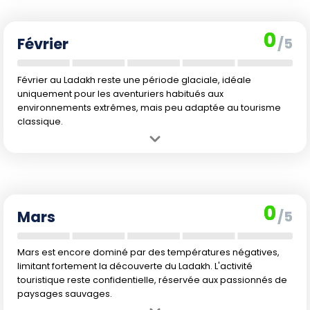
de photographie.
Inconvénient :
Le froid extrême rend les déplacements compliqués
0
et de nombreux accès sont fermés. Les activités extérieures restent
Février
/5
très limitées.
Février au Ladakh reste une période glaciale, idéale
uniquement pour les aventuriers habitués aux
environnements extrêmes, mais peu adaptée au tourisme
classique.
Avantage :
Atmosphère hivernale encore très présente, parfaite
pour ceux qui rêvent d'un décor de haute montagne très calme, loin
de la foule.
Inconvénient :
Des températures particulièrement basses rendent
0
la région peu accueillante. Risque élevé d'isolement, infrastructures
Mars
/5
limitées.
Mars est encore dominé par des températures négatives,
limitant fortement la découverte du Ladakh. L'activité
touristique reste confidentielle, réservée aux passionnés de
paysages sauvages.