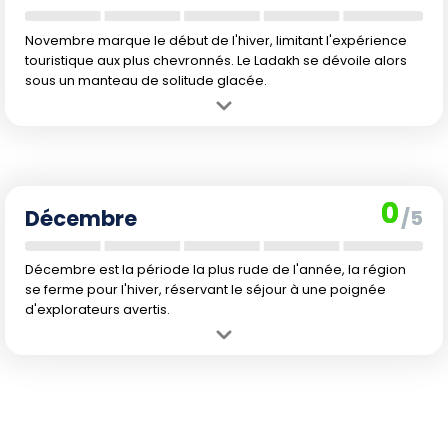
Novembre marque le début de l'hiver, limitant l'expérience
touristique aux plus chevronnés. Le Ladakh se dévoile alors
sous un manteau de solitude glacée.
Avantage :
Sérénité garantie, peu ou pas de touristes pour ceux qui
veulent vivre le Ladakh autrement.
Inconvénient :
Le froid s'installe avec vigueur, rendant la plupart
des activités extérieures impossibles. Logistique difficile.
0
Décembre
/5
Décembre est la période la plus rude de l'année, la région
se ferme pour l'hiver, réservant le séjour à une poignée
d'explorateurs avertis.
Avantage :
Paysages enneigés exceptionnels pour une expérience
hors norme.
Inconvénient :
Froid polaire, offres touristiques et accès quasi
inexistants, risques importants liés à l'isolement.