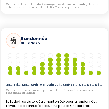
Graphique illustrant les
durées moyennes du jour au Ladakh
(intervalle
entre le lever et le coucher du soleil) le 21 de chaque mois.
Randonnée
au Ladakh
Janvier
Février
Mars
Avril
Mai
Juin
Juillet
Août
Septembre
Octobre
Novembre
Décembre
Graphique, mois par mois, représentant les périodes favorables à la
randonnée au Ladakh
.
Le Ladakh se visite idéalement en été pour la randonnée ;
l'hiver, le froid limite l'accès, sauf pour le Chadar Trek.