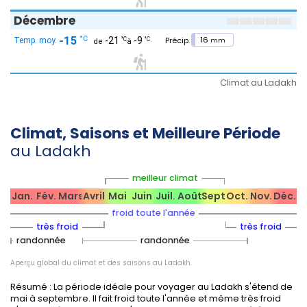
Conseils pratiques
Décembre
-15
16
°C
-21
-9
°C
°C
mm
La
saison touristique
s'étend de juin à septembre :
affluence maximale en juillet-août lors des festivals
Climat au Ladakh
majeurs, et fréquentation modérée en juin et
septembre.
Les prix des hébergements augmentent lors des
Climat, Saisons et Meilleure Période
grands festivals de l'été : il est conseillé de réserver à
l'avance (notamment à Leh et dans les
au Ladakh
campements des hautes vallées).
Pour les amateurs de
randonnée
ou de trek,
meilleur climat
privilégiez la mi-juin à fin septembre pour garantir la
Jan.
Fév.
Mars
Avril
Mai
Juin
Juil.
Août
Sept.
Oct.
Nov.
Déc.
praticabilité des sentiers, la diversité de la faune
froid toute l'année
visible et la tranquillité en septembre.
très froid
très froid
Protégez-vous du soleil en altitude (lunettes, crèmes
randonnée
randonnée
solaires) et restez bien hydraté.
Aperçu global du climat et des saisons au Ladakh.
Respectez les milieux fragiles (prairies d'altitude, lacs,
rencontres avec les nomades Changpa) pour
Résumé : La période idéale pour voyager au Ladakh s'étend de
préserver la biodiversité remarquable du Ladakh.
mai à septembre. Il fait froid toute l'année et même très froid