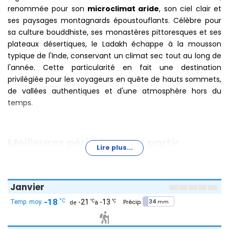
renommée pour son
microclimat aride
, son ciel clair et
ses paysages montagnards époustouflants. Célèbre pour
sa culture bouddhiste, ses monastères pittoresques et ses
plateaux désertiques, le Ladakh échappe à la mousson
typique de l'Inde, conservant un climat sec tout au long de
l'année. Cette particularité en fait une destination
privilégiée pour les voyageurs en quête de hauts sommets,
de vallées authentiques et d'une atmosphère hors du
temps.
Meilleures périodes pour partir
Lire plus...
La
meilleure période pour se rendre au Ladakh
s'étend
de
juin à septembre
. Durant cette période,
Janvier
particulièrement en juillet et août, les températures sont
-18
34
°C
-21
-13
°C
°C
mm
agréables, les
routes de haute montagne sont
entièrement dégagées
, et toutes les grandes