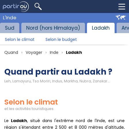
L'Inde
Sud
Nord (hors Himalaya)
Ladakh
An
Selon le climat
Selon le budget
Quand
Voyager
Inde
Ladakh
Quand partir au Ladakh ?
Leh, Lamayuru, Tso Moriri, Indus, Markha, Nubra, Zanskar...
Selon le climat
et les activités touristiques
Le
Ladakh
, situé dans l'extrême nord de l'Inde, est une
région s'étendant entre 2 500 et 8 000 mètres d'altitude,