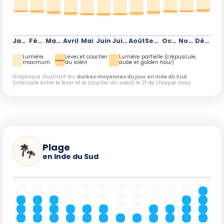
Janvier
Février
Mars
Avril
Mai
Juin
Juillet
Août
Septembre
Octobre
Novembre
Décembre
Lumière
Lever et coucher
Lumière partielle (crépuscule,
maximum
du soleil
aube et golden hour)
Graphique illustrant les
durées moyennes du jour en Inde du Sud
(intervalle entre le lever et le coucher du soleil) le 21 de chaque mois.
Plage
en Inde du Sud