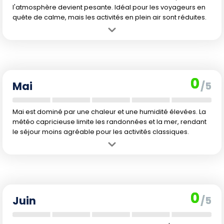
l'atmosphère devient pesante. Idéal pour les voyageurs en
quête de calme, mais les activités en plein air sont réduites.
Avantage :
Moins de touristes et hôtels souvent plus abordables.
Inconvénient :
Chaleur étouffante, humidité forte, pluies plus
fréquentes et conditions non idéales pour les activités de plein air.
0
Mai
/5
Mai est dominé par une chaleur et une humidité élevées. La
météo capricieuse limite les randonnées et la mer, rendant
le séjour moins agréable pour les activités classiques.
Avantage :
Affluence en nette baisse et promotions fréquentes sur
les hébergements et vols.
Inconvénient :
Chaleur accablante, forts risques de précipitations
et baignade déconseillée sur de nombreuses plages.
0
Juin
/5