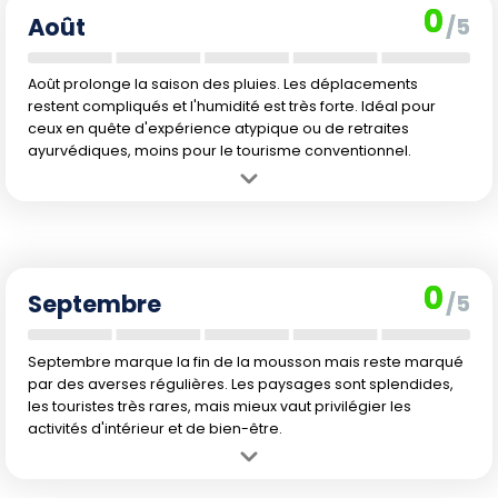
0
Août
/5
Août prolonge la saison des pluies. Les déplacements
restent compliqués et l'humidité est très forte. Idéal pour
ceux en quête d'expérience atypique ou de retraites
ayurvédiques, moins pour le tourisme conventionnel.
Avantage :
Atmosphère authentique, séjour plus économique et
immersion culturelle.
Inconvénient :
Pluies encore abondantes, soleil rare, plages
dangereuses et risques d'annulations pour certaines excursions.
0
Septembre
/5
Septembre marque la fin de la mousson mais reste marqué
par des averses régulières. Les paysages sont splendides,
les touristes très rares, mais mieux vaut privilégier les
activités d'intérieur et de bien-être.
Avantage :
Retour progressif du soleil, prix abordables et
fréquentation très basse.