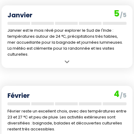
5
Janvier
/5
Janvier est le mois rêvé pour explorer le Sud de l'Inde :
températures autour de 24 °C, précipitations très faibles,
mer accueillante pour la baignade et journées lumineuses.
La météo est clémente pour la randonnée et les visites
culturelles.
Avantage :
Climat idéalement doux et sec, températures agréables
et ciel dégagé, parfait pour découvrir les temples et la nature du Sud
de l'Inde sans la foule.
Inconvénient :
Une légère hausse des prix et plus de voyageurs en
4
raison des vacances scolaires européennes.
Février
/5
Février reste un excellent choix, avec des températures entre
23 et 27 °C et peu de pluie. Les activités extérieures sont
diversifiées : baignade, balades et découvertes culturelles
restent très accessibles.