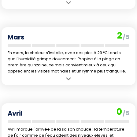
Avantage :
Climat encore sec et ensoleillé, conditions agréables
pour la plage comme pour l'exploration des villes et campagnes.
Inconvénient :
Des tarifs toujours élevés et fréquentation
touristique assez importante en pleine haute saison.
2
Mars
/5
En mars, la chaleur s'installe, avec des pics à 29 °C tandis
que l'humidité grimpe doucement. Propice à la plage en
première quinzaine, ce mois convient mieux à ceux qui
apprécient les visites matinales et un rythme plus tranquille.
Avantage :
Baisse progressive de la fréquentation, températures
encore supportables en début de mois.
Inconvénient :
Début de la montée des températures et premières
pluies, rendant les journées parfois lourdes.
0
Avril
/5
Avril marque l'arrivée de la saison chaude : la température
de l'air comme de l'eau atteint des niveaux élevés, et