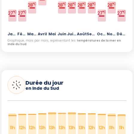
°C
°C
°C
°C
°C
°C
28
28
28
28
28
28
°C
°C
°C
°C
27
27
27
27
Janvier
Février
Mars
Avril
Mai
Juin
Juillet
Août
Septembre
Octobre
Novembre
Décembre
Graphique, mois par mois, représentant les
températures de la mer en
Inde du Sud
.
Durée du jour
en Inde du Sud
11h
12h
12h
13h
13h
13h
13h
13h
12h
12h
11h
11h