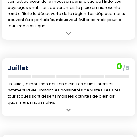
Juin est au cœur de la mousson dans le sud de l'Inde. Les
paysages s'habillent de vert, mais la pluie omniprésente
rend difficile la découverte de la région. Les déplacements
peuvent être perturbés, mieux vaut éviter ce mois pour le
tourisme classique.
Avantage :
Nature luxuriante grâce aux pluies abondantes,
expériences authentiques hors des sentiers battus.
Inconvénient :
Mousson intense, pluies torrentielles, inondations
ponctuelles et baignade impossible.
0
Juillet
/5
En juillet, la mousson bat son plein. Les pluies intenses
rythment la vie, limitant les possibilités de visites. Les sites
touristiques sont déserts mais les activités de plein air
quasiment impossibles.
Avantage :
Nature luxuriante et ambiance très locale sans
touristes.
Inconvénient :
Précipitations soutenues, activités en extérieur très
limitées, randonnées et plages impraticables.