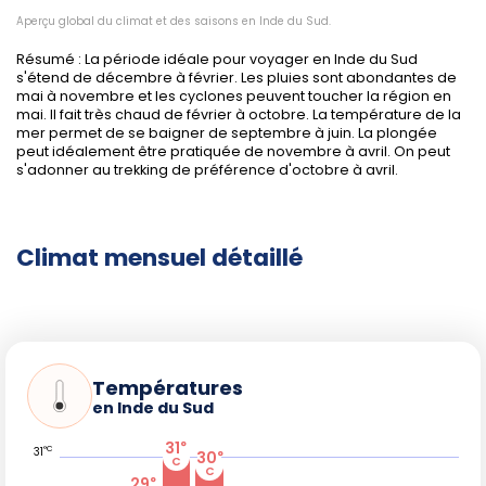
naturels et parcs nationaux.
Aperçu global du climat et des saisons en Inde du Sud.
Réserver en avance
pour les festivals majeurs
(Pongal en janvier, Onam en août-septembre,
Résumé : La période idéale pour voyager en Inde du Sud
s'étend de décembre à février. Les pluies sont abondantes de
Dasara à Mysore en octobre).
mai à novembre et les cyclones peuvent toucher la région en
Protégez-vous des moustiques en saison humide,
mai. Il fait très chaud de février à octobre. La température de la
vérifiez l'ouverture des parcs pour les safaris, et
mer permet de se baigner de septembre à juin. La plongée
peut idéalement être pratiquée de novembre à avril. On peut
équipez-vous de chaussures adaptées pour la
s'adonner au trekking de préférence d'octobre à avril.
randonnée dans les Ghats.
Climat mensuel détaillé
Fêtes, événements et saisons
touristiques
Pongal
(janvier, Tamil Nadu) célèbre les moissons :
rituels et festivités sur 4 jours.
Températures
en Inde du Sud
Onam
(août-septembre, Kerala) : courses de
bateaux, danses traditionnelles et banquets.
31
°
°C
31
30
°
Dasara de Mysore
(octobre) : illuminations et
C
C
processions spectaculaires.
29
°