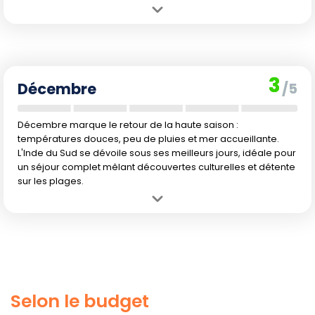
Avantage :
Saison idéale pour s'immerger dans la culture et les
paysages, météo plus sèche et températures agréables.
Inconvénient :
Quelques précipitations peuvent encore survenir,
baignade pas toujours possible la première quinzaine.
3
Décembre
/5
Décembre marque le retour de la haute saison :
températures douces, peu de pluies et mer accueillante.
L'Inde du Sud se dévoile sous ses meilleurs jours, idéale pour
un séjour complet mêlant découvertes culturelles et détente
sur les plages.
Avantage :
Climat redevenu très agréable, parfait pour profiter du
patrimoine et des festivals locaux, baignade à nouveau
recommandée.
Inconvénient :
Prix et affluence au plus haut en raison des fêtes de
fin d'année, réservation à l'avance conseillée.
Selon le budget