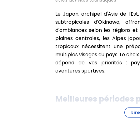
et les activités touristiques
Le Japon, archipel d'Asie de l'Est
subtropicales d'Okinawa, off
d'ambiances selon les régions et 
plaines centrales, les Alpes japo
tropicaux nécessitent une prép
multiples visages du pays. Le choi
dépend de vos priorités : pays
aventures sportives.
Meilleures périodes p
Lire
Pour bénéficier du
climat idéal
e
ses plus beaux atours, privilégiez
(octobre-novembre). Le printem