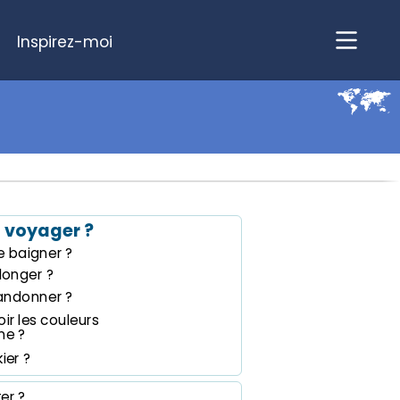
Inspirez-moi
 voyager ?
 baigner ?
longer ?
andonner ?
ir les couleurs
ne ?
ier ?
ter ?