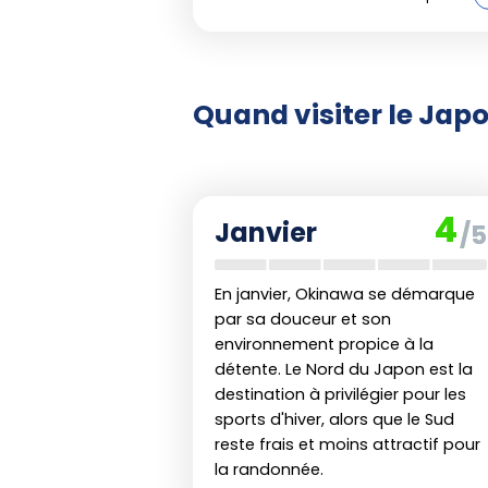
(Tokyo, Kyoto, Osaka), début
Fleurs de prunier
(ume) : fin
Feuilles d'automne
: mi-oc
Quand visiter le Jap
premier, Kansai et Kyoto en
Festival de la neige de Sap
Gion Matsuri
(Kyoto) : juillet.
Nebuta Matsuri
(Aomori) : d
4
Janvier
/5
Marathons, grands tournois
nombreux matsuri rythment c
En janvier, Okinawa se démarque
La plupart des grands festivals a
par sa douceur et son
et font grimper les tarifs autour d
environnement propice à la
locale
authentique, explorez les
détente. Le Nord du Japon est la
fréquentées en dehors de ces pics
destination à privilégier pour les
sports d'hiver, alors que le Sud
reste frais et moins attractif pour
la randonnée.
En résumé : quand pa