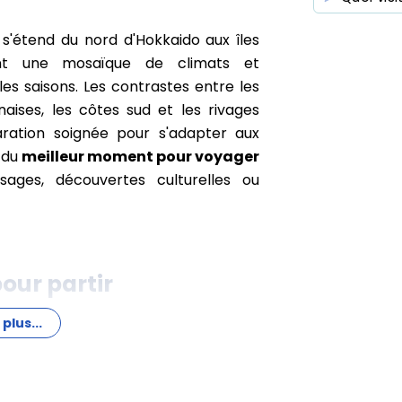
, s'étend du nord d'Hokkaido aux îles
rant une mosaïque de climats et
les saisons. Les contrastes entre les
naises, les côtes sud et les rivages
aration soignée pour s'adapter aux
x du
meilleur moment pour voyager
ages, découvertes culturelles ou
our partir
 plus...
t observer la nature japonaise dans
 le printemps (avril-mai) et l'automne
ps enchante par la floraison des