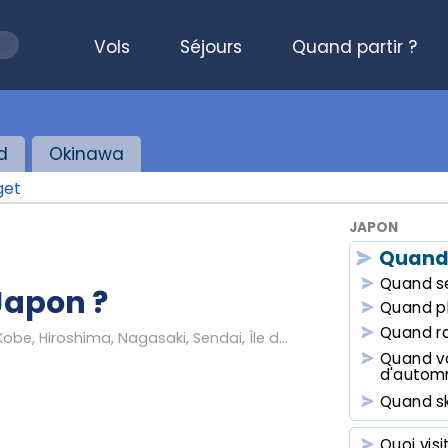
Vols
Séjours
Quand partir ?
d
Okinawa
get
JAPON
Quand
Quand se
Japon ?
Quand p
Quand r
Tokyo, Mont Fuji, Kyoto, Osaka, Nara, Kobe, Hiroshima, Nagasaki, Sendai, Île de Hokkaidō, Sapporo...
Quand vo
d'autom
Quand sk
Quoi visi