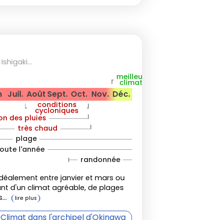
 des vols s'élèvent pendant la haute
 30 % durant le tsuyu et l'hiver hors
privilégiez les périodes entre la mi-
décembre, où la fréquentation reste
shigaki...
ours attrayants.
meilleur
ilité des sentiers en montagne (neige
climat
ns le nord) et l'ouverture des sites
n
Juil.
Août
Sept.
Oct.
Nov.
Déc.
.
conditions
cycloniques
eur et les moustiques l'été, surtout
on des pluies
très chaud
plage
oute l'année
randonnée
s et expériences
idéalement entre janvier et mars ou
nt d'un climat agréable, de plages
..
Climat dans l'archipel d'Okinawa
in mars-début avril dans le centre