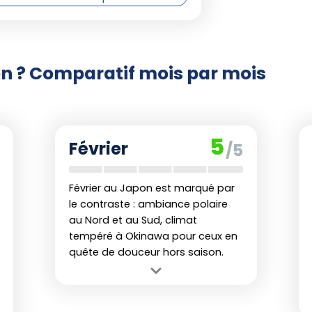
 mai à Hokkaido.
 février à mi-mars à Kyoto et Tokyo.
tobre à début décembre (Tohoku en
on ? Comparatif mois par mois
 novembre).
poro
: première quinzaine de février.
ébut août.
5
Février
/5
 de sumo, illuminations d'hiver et
haque mois l'expérience japonaise.
Février au Japon est marqué par
ccroissent fortement la fréquentation
le contraste : ambiance polaire
es lieux majeurs. Pour une
expérience
au Nord et au Sud, climat
 régions rurales ou les îles moins
tempéré à Okinawa pour ceux en
.
quête de douceur hors saison.
Avantage :
Okinawa reste douce et
lumineuse pour ceux souhaitant fuir la
rtir au Japon ?