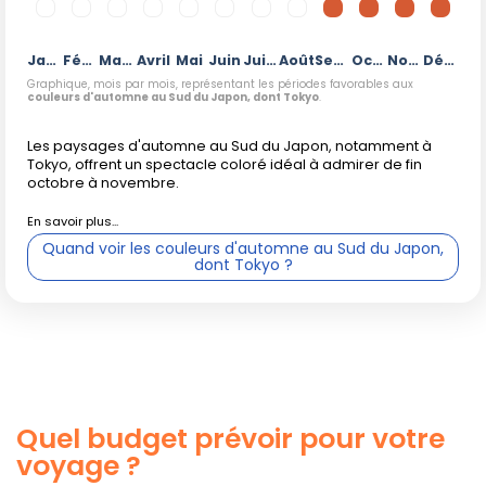
quelques traces rougeâtres isolées dans les parcs de
plaine.
Janvier
Février
Mars
Avril
Mai
Juin
Juillet
Août
Septembre
Octobre
Novembre
Décembre
Graphique, mois par mois, représentant les périodes favorables aux
couleurs d'automne au Sud du Japon, dont Tokyo
.
Pourquoi cette différence nord-sud ?
Les paysages d'automne au Sud du Japon, notamment à
Tokyo, offrent un spectacle coloré idéal à admirer de fin
Le grand écart climatique entre le nord (plus précoce, plus
octobre à novembre.
frais) et le sud (plus tardif, climat doux) explique ce
décalage. Les chaînes de montagnes du nord accélèrent
Quand voir les couleurs d'automne au Sud du Japon,
l'arrivée du froid et des premières gelées, provoquant plus
dont Tokyo ?
vite le phénomène de
kōyō
, tandis que les régions
méridionales attendent souvent la mi-novembre, voire la
fin de novembre, pour offrir leurs plus belles couleurs.
En résumé
Quel budget prévoir pour votre
voyage ?
Nord du Japon
(Hokkaido, Tohoku…) : période