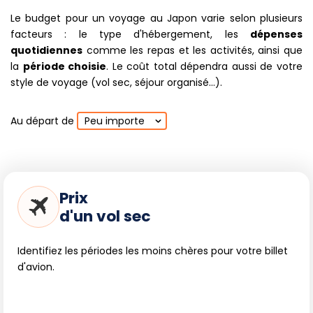
optimale de mi-septembre à début novembre, avec
Le budget pour un voyage au Japon varie selon plusieurs
un pic en octobre ;
facteurs : le type d'hébergement, les
dépenses
Sud du Japon
(Tokyo, Kyoto, Kyushu…) : les
quotidiennes
comme les repas et les activités, ainsi que
meilleures semaines sont entre fin octobre et fin
novembre, avec un apogée en novembre.
la
période choisie
. Le coût total dépendra aussi de votre
style de voyage (vol sec, séjour organisé...).
Pour vivre l'expérience du
kōyō
dans toute sa splendeur, les
voyageurs peuvent organiser leur itinéraire du nord au sud
Au départ de
Peu importe
en suivant la progression naturelle des couleurs d'automne,
découvrant ainsi la diversité des paysages japonais sous
leur manteau flamboyant.
Prix
d'un vol sec
Identifiez les périodes les moins chères pour votre billet
d'avion.