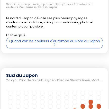
Kyushu
Graphique, mois par mois, représentant les périodes favorables aux
couleurs d'automne au Nord du Japon
.
Le nord du Japon dévoile ses plus beaux paysages
Plus au sud, la saison des couleurs d'automne démarre
d'automne en octobre, idéal pour randonnée, photo et
plus tardivement
. Les premiers signes de changement
contemplation paisible.
n'apparaissent réellement qu'en
octobre
et le
phénomène atteint son apogée en
novembre
. Des lieux
paisibles comme le
parc de Shinjuku Gyoen à Tokyo
, les
Quand voir les couleurs d'automne au Nord du Japon
?
temples de
Kyoto
, le
Mont Fuji
ou les
parcs volcaniques
de Kyushu
deviennent alors de magnifiques décors aux
feuilles rougeoyantes. Novembre reste généralement le
mois conseillé pour profiter pleinement de l'ambiance
automnale dans ces zones.
Sud du Japon
Dans le sud, les températures automnales restent douces,
Tokyo :
Parc de Shinjuku Gyoen, Parc de Showa Kinen, Mont Fuji, Cinq Lacs ;
voire parfois encore chaudes début octobre. Le climat y
est plus variable : quelques pluies automnales ou vents
marquent la saison, mais sans réelle gêne pour observer le
feuillage changeant. Décembre marque la fin de
l'automne, avec un feuillage qui tombe rapidement et