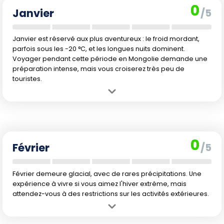
0
Janvier
/5
Janvier est réservé aux plus aventureux : le froid mordant,
parfois sous les -20 °C, et les longues nuits dominent.
Voyager pendant cette période en Mongolie demande une
préparation intense, mais vous croiserez très peu de
touristes.
Avantage :
Les paysages du désert de Gobi sous la neige offrent
des panoramas spectaculaires, très appréciés des amateurs de
photographie hivernale.
Inconvénient :
Les températures extrêmes rendent tout séjour peu
0
agréable et la plupart des activités touristiques, dont la randonnée,
Février
/5
sont difficiles voire impossibles.
Février demeure glacial, avec de rares précipitations. Une
expérience à vivre si vous aimez l'hiver extrême, mais
attendez-vous à des restrictions sur les activités extérieures.
Avantage :
L'hiver mongol montre son authenticité, et la région