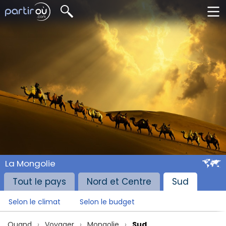
La Mongolie
Tout le pays
Nord et Centre
Sud
Selon le climat
Selon le budget
Quand
Voyager
Mongolie
Sud