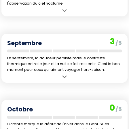
l'observation du ciel nocturne.
Avantage :
Conditions thermiques idéales, faible risque de pluie et
ambiance authentique, loin de la foule une fois la mi-août passée.
Inconvénient :
L'affluence touristique reste notable en début de
mois avec les voyageurs européens et asiatiques en vacances, ce
3
qui peut influer sur la disponibilité et le prix des hébergements.
Septembre
/5
En septembre, la douceur persiste mais le contraste
thermique entre le jour et la nuit se fait ressentir. C'est le bon
moment pour ceux qui aiment voyager hors-saison.
Avantage :
Retour du calme après l'été, climat agréable et tarifs en
baisse pour un voyage plus authentique.
Inconvénient :
La baisse graduelle des températures limite un peu
les possibles excursions prolongées, surtout la nuit.
0
Octobre
/5
Octobre marque le début de l'hiver dans le Gobi. Si les