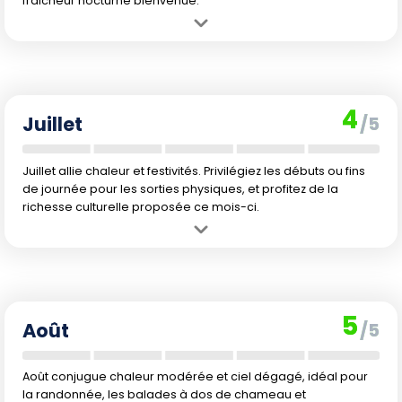
fraîcheur nocturne bienvenue.
Avantage :
Climat estival quasi parfait : chaleur supportable,
longues journées, paysages sublimes et végétation surprenante
pour un désert.
Inconvénient :
La période peut attirer plus de voyageurs et faire
4
monter les tarifs, en particulier autour des fêtes locales et des
Juillet
/5
vacances scolaires.
Juillet allie chaleur et festivités. Privilégiez les débuts ou fins
de journée pour les sorties physiques, et profitez de la
richesse culturelle proposée ce mois-ci.
Avantage :
Atmosphère vivante et dynamique, propice aux
explorations, avec de nombreuses manifestations culturelles
locales.
Inconvénient :
Chaleur marquée qui peut rendre les activités
5
sportives éprouvantes aux heures les plus chaudes ; augmentation
Août
/5
du volume touristique pendant les vacances estivales.
Août conjugue chaleur modérée et ciel dégagé, idéal pour
la randonnée, les balades à dos de chameau et