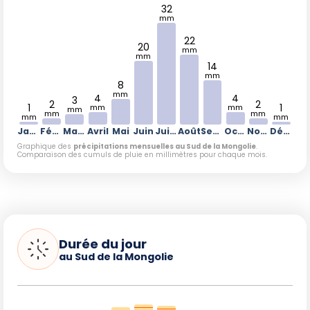
32
mm
22
20
mm
mm
14
mm
8
mm
4
4
3
2
2
1
1
mm
mm
mm
mm
mm
mm
mm
Janvier
Février
Mars
Avril
Mai
Juin
Juillet
Août
Septembre
Octobre
Novembre
Décembre
Graphique des
précipitations mensuelles au Sud de la Mongolie
.
Comparaison des cumuls de pluie en millimètres pour chaque mois.
Durée du jour
au Sud de la Mongolie