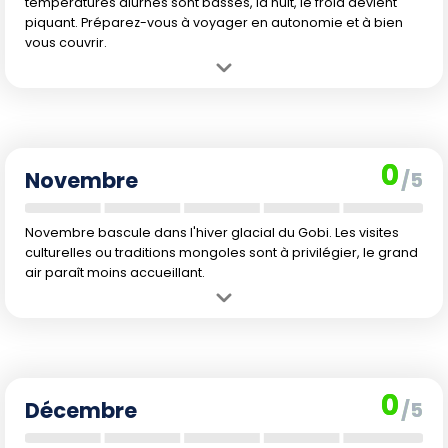
températures diurnes sont basses, la nuit, le froid devient
piquant. Préparez-vous à voyager en autonomie et à bien
vous couvrir.
Avantage :
Faible fréquentation touristique, authenticité et
tranquillité retrouvées.
Inconvénient :
Climat redevenu très frais, parfois rude, avec un
retour des longues nuits et une baisse des activités possibles.
0
Novembre
/5
Novembre bascule dans l'hiver glacial du Gobi. Les visites
culturelles ou traditions mongoles sont à privilégier, le grand
air paraît moins accueillant.
Avantage :
Séjour totalement hors des sentiers battus, immersion
totale dans l'atmosphère hivernale mongole.
Inconvénient :
Rudes conditions hivernales, froideur intense,
journées courtes. L'offre touristique est quasi inexistante.
0
Décembre
/5