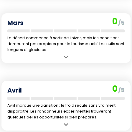
reste paisible et préservée du tourisme de masse.
Inconvénient :
Les conditions climatiques restent hostiles, le froid
intense et les journées courtes gênent la découverte et les
0
déplacements sur place.
Mars
/5
Le désert commence à sortir de l'hiver, mais les conditions
demeurent peu propices pour le tourisme actif. Les nuits sont
longues et glaciales.
Avantage :
L'ensoleillement progresse et la lumière sur le désert
devient plus intense, idéal pour les amateurs de photographie.
Inconvénient :
Malgré un léger redoux, le climat reste très froid ; les
vents, encore présents, rendent toute marche prolongée
0
désagréable.
Avril
/5
Avril marque une transition : le froid recule sans vraiment
disparaître. Les randonneurs expérimentés trouveront
quelques belles opportunités si bien préparés.
Avantage :
Les journées s'allongent, propices à explorer de