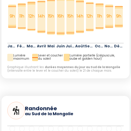
9h
11h
12h
14h
15h
16h
15h
14h
12h
11h
9h
9h
Janvier
Février
Mars
Avril
Mai
Juin
Juillet
Août
Septembre
Octobre
Novembre
Décembre
Lumière
Lever et coucher
Lumière partielle (crépuscule,
maximum
du soleil
aube et golden hour)
Graphique illustrant les
durées moyennes du jour au Sud de la Mongolie
(intervalle entre le lever et le coucher du soleil) le 21 de chaque mois.
Randonnée
au Sud de la Mongolie