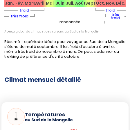
Jan.
Fév.
Mars
Avril
Mai
Juin
Juil.
Août
Sept.
Oct.
Nov.
Déc.
vous visez le
Naadam
ou la haute saison.
froid
froid
Optez pour des explorations matinales ou tardives
très
très froid
froid
pour échapper aux fortes chaleurs de la mi-journée.
randonnée
Prévoyez des protections solaires, un foulard ou un
Aperçu global du climat et des saisons au Sud de la Mongolie.
masque pour la poussière, surtout au printemps.
Respectez la fragilité des écosystèmes désertiques :
Résumé : La période idéale pour voyager au Sud de la Mongolie
ne laissez aucune trace lors des bivouacs ou des
s'étend de mai à septembre. Il fait froid d'octobre à avril et
même très froid de novembre à mars. On peut s'adonner au
randonnées.
trekking de préférence d'avril à octobre.
Fêtes, événements et saisons
Climat mensuel détaillé
touristiques
Festival du chameau
(fin avril, Dalanzadgad) :
courses et démonstrations culturelles dans une
ambiance familiale.
Températures
au Sud de la Mongolie
Naadam
(mi-juillet) : compétitions traditionnelles
très suivies – les hébergements sont pris d'assaut et