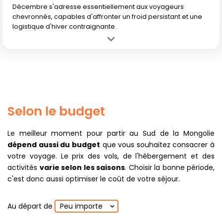
Décembre s'adresse essentiellement aux voyageurs
chevronnés, capables d'affronter un froid persistant et une
logistique d'hiver contraignante.
Avantage :
C'est la saison rêvée pour les chasseurs d'aurores
boréales et les amateurs de paysages glacés et vierges.
Inconvénient :
Températures très négatives, nuits interminables et
peu d'infrastructures ouvertes dans la région désertique.
Selon le budget
Le meilleur moment pour partir au Sud de la Mongolie
dépend aussi du budget
que vous souhaitez consacrer à
votre voyage. Le prix des vols, de l'hébergement et des
activités
varie selon les saisons
. Choisir la bonne période,
c'est donc aussi optimiser le coût de votre séjour.
Au départ de
Peu importe