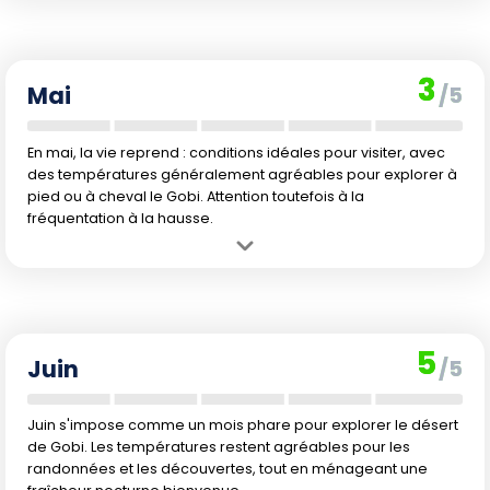
nouveaux espaces sauvages encore peu fréquentés par les
touristes.
Inconvénient :
Les températures s'améliorent, mais le contraste
3
reste marqué entre jour et nuit, et les vents peuvent être
Mai
/5
désagréables.
En mai, la vie reprend : conditions idéales pour visiter, avec
des températures généralement agréables pour explorer à
pied ou à cheval le Gobi. Attention toutefois à la
fréquentation à la hausse.
Avantage :
Le climat devient doux, les paysages prennent des
couleurs printanières et la luminosité allonge les possibilités de
découvertes en journée.
Inconvénient :
La saison touristique démarre, avec une légère
5
hausse des prix et un afflux progressif de visiteurs, notamment lors
Juin
/5
des vacances scolaires françaises.
Juin s'impose comme un mois phare pour explorer le désert
de Gobi. Les températures restent agréables pour les
randonnées et les découvertes, tout en ménageant une