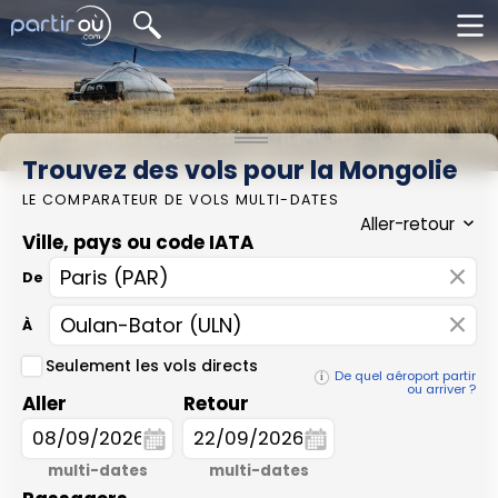
Trouvez des vols pour la Mongolie
LE COMPARATEUR DE VOLS MULTI-DATES
Ville, pays ou code IATA
×
De
×
À
Seulement les vols directs
De quel aéroport partir
ou arriver ?
Aller
Retour
multi-dates
multi-dates