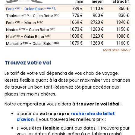
mini
moyen
attractif
789 €
1110 €
860 €
Paris
–
Oulan-Bator
(PAR)
(UBN)
776 €
900 €
830 €
Toulouse
–
Oulan-Bator
(TLS)
(UBN)
1669 €
2720 €
1840 €
Paris
–
Moron
(PAR)
(MXV)
1073 €
1280 €
1150 €
Nantes
–
Oulan-Bator
(NTE)
(UBN)
1000 €
1220 €
1080 €
Nice
–
Oulan-Bator
(NCE)
(UBN)
1079 €
1260 €
1160 €
Marseille
–
Oulan-Bator
(MRS)
(UBN)
tarifs aller-retour
Trouvez votre vol
Le tarif de votre vol dépendra de vos choix de voyage.
Restez flexible quant à la date pour maximiser vos chances
de trouver un bon tarif. Réservez tôt pour accéder aux
places les moins chères.
Notre comparateur vous aidera à
trouver le vol idéal
:
à partir de
votre propre
recherche de billet
d'avion
, il vous trouvera les meilleurs prix ;
si vous êtes
flexible
quant aux dates, il trouvera pour
vous les dates à choisir, grâce à un tableau croisé