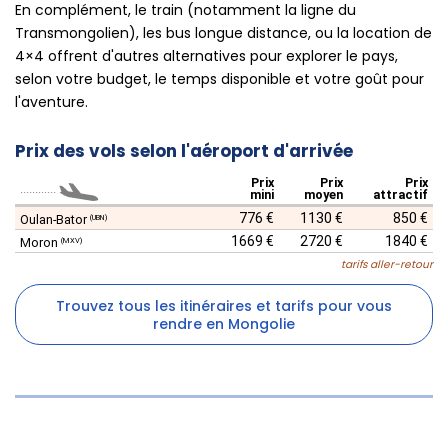
En complément, le train (notamment la ligne du
Transmongolien), les bus longue distance, ou la location de
4×4 offrent d'autres alternatives pour explorer le pays,
selon votre budget, le temps disponible et votre goût pour
l'aventure.
Prix des vols selon l'aéroport d'arrivée
Prix
Prix
Prix
............
mini
moyen
attractif
776 €
1130 €
850 €
Oulan-Bator
(UBN)
1669 €
2720 €
1840 €
Moron
(MXV)
tarifs aller-retour
Trouvez tous les itinéraires et tarifs pour vous
rendre en Mongolie