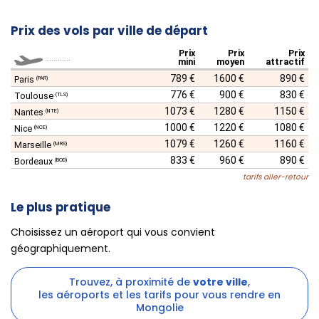
Prix des vols par ville de départ
Prix
Prix
Prix
............
mini
moyen
attractif
789 €
1600 €
890 €
Paris
(PAR)
776 €
900 €
830 €
Toulouse
(TLS)
1073 €
1280 €
1150 €
Nantes
(NTE)
1000 €
1220 €
1080 €
Nice
(NCE)
1079 €
1260 €
1160 €
Marseille
(MRS)
833 €
960 €
890 €
Bordeaux
(BOD)
tarifs aller-retour
Le plus pratique
Choisissez un aéroport qui vous convient
géographiquement.
Trouvez, à proximité de
votre ville
,
les aéroports et les tarifs pour vous rendre en
Mongolie