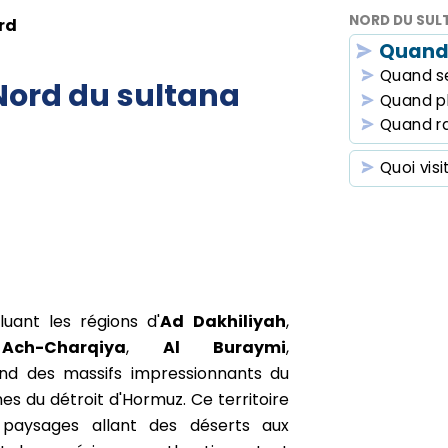
NORD DU SUL
rd
Quand
Quand se
Nord du sultana
Quand p
Quand r
Quoi visi
uant les régions d'
Ad Dakhiliyah
,
,
Ach-Charqiya
,
Al Buraymi
,
end des massifs impressionnants du
nes du détroit d'Hormuz. Ce territoire
 paysages allant des déserts aux