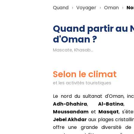
Quand
Voyager
Oman
No
Quand partir au 
d'Oman ?
Mascate, Khasab...
Selon le climat
et les activités touristiques
Le nord du sultanat d'Oman, incl
Adh-Dhahira
,
Al-Batina
Moussandam
et
Masqat
, s'ét
Jebel Akhdar
aux plages cristalli
offre une grande diversité de