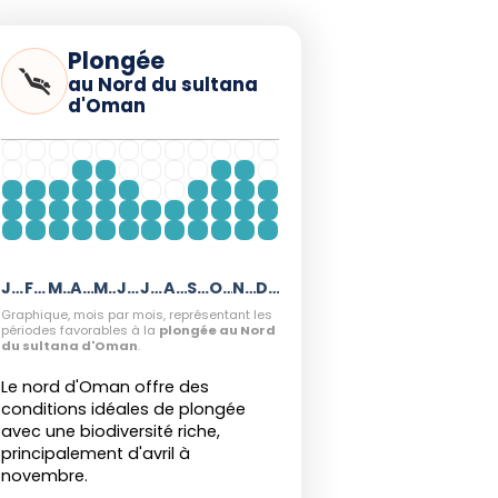
Plongée
au Nord du sultana
d'Oman
Janvier
Février
Mars
Avril
Mai
Juin
Juillet
Août
Septembre
Octobre
Novembre
Décembre
Graphique, mois par mois, représentant les
périodes favorables à la
plongée au Nord
du sultana d'Oman
.
Le nord d'Oman offre des
conditions idéales de plongée
avec une biodiversité riche,
principalement d'avril à
novembre.