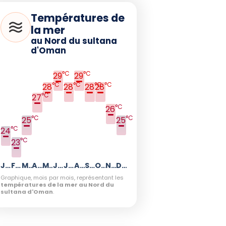
Températures de
la mer
au Nord du sultana
d'Oman
°C
°C
29
29
°C
°C
°C
°C
28
28
28
28
°C
27
°C
26
°C
°C
25
25
°C
24
°C
23
Janvier
Février
Mars
Avril
Mai
Juin
Juillet
Août
Septembre
Octobre
Novembre
Décembre
Graphique, mois par mois, représentant les
températures de la mer au Nord du
sultana d'Oman
.