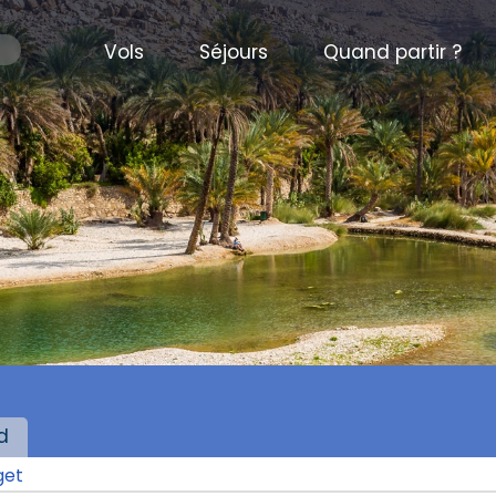
Vols
Séjours
Quand partir ?
d
get