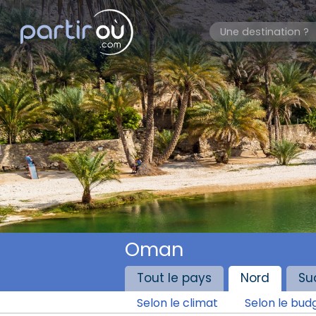
Oman
Tout le pays
Nord
Su
Selon le climat
Selon le bud