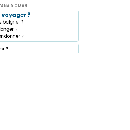
TANA D'OMAN
 voyager ?
 baigner ?
longer ?
andonner ?
ter ?