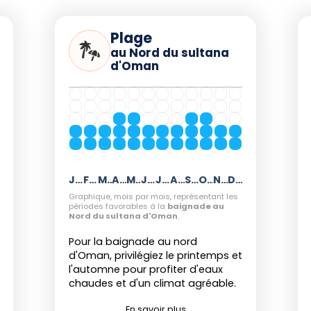
hameaux (novembre-février) offrent
région d'Al-Batinah.
Plage
toral, massifs), la fréquentation reste
au Nord du sultana
d'Oman
ces scolaires de la région. La
ige de rester sur les sentiers balisés
de la faune, surtout pendant des
nte des tortues.
Janvier
Février
Mars
Avril
Mai
Juin
Juillet
Août
Septembre
Octobre
Novembre
Décembre
ur un séjour réussi
Graphique, mois par mois, représentant les
périodes favorables à la
baignade au
Nord du sultana d'Oman
.
e
mbinez découvertes culturelles et
Pour la baignade au nord
ues, désert, montagnes, littoral).
d'Oman, privilégiez le printemps et
à avril, les voyageurs et résidents
l'automne pour profiter d'eaux
éservez vos hébergements tôt, surtout
chaudes et d'un climat agréable.
s prisés.