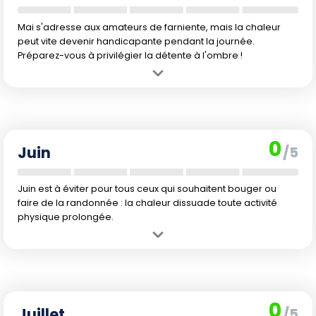
Mai s'adresse aux amateurs de farniente, mais la chaleur
peut vite devenir handicapante pendant la journée.
Préparez-vous à privilégier la détente à l'ombre !
Avantage :
Les plages du nord deviennent très agréables pour la
baignade. Les prix des séjours sont parmi les plus bas de l'année.
Inconvénient :
La chaleur se fait intense dans tout le pays, avec
des pics qui rendent les visites en extérieur difficiles. Les activités
0
comme la randonnée sont déconseillées.
Juin
/5
Juin est à éviter pour tous ceux qui souhaitent bouger ou
faire de la randonnée : la chaleur dissuade toute activité
physique prolongée.
Avantage :
C'est une période creuse, très peu de touristes donc de
la tranquillité et des hôtels moins chers.
Inconvénient :
Les températures atteignent des niveaux très élevés,
le climat est lourd et inadapté à l'exploration. Les vents et la chaleur
0
extrême limitent toutes les activités de plein air.
Juillet
/5