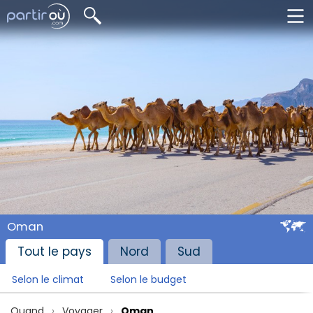
Oman
Tout le pays
Nord
Sud
Selon le climat
Selon le budget
Quand
Voyager
Oman