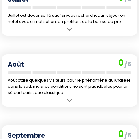
Juillet est déconseillé sauf si vous recherchez un séjour en
hôtel avec climatisation, en profitant de la baisse de prix.
Avantage :
Idéal pour ceux qui cherchent du repos et des tarifs
avantageux, car la fréquentation touristique est très basse.
Inconvénient :
Le sud connaît la mousson du Khareef avec pluies
et brouillard, rendant de nombreux sites peu accessibles. Dans le
0
nord, le soleil tape fort et il est difficile de pratiquer des activités
Août
/5
extérieures.
Août attire quelques visiteurs pour le phénomène du Khareef
dans le sud, mais les conditions ne sont pas idéales pour un
séjour touristique classique.
Avantage :
Les paysages verdoyants du Dhofar sont
spectaculaires grâce à la mousson, une curiosité à observer pour
les amoureux de nature atypique.
Inconvénient :
La plupart des activités, notamment la randonnée et
0
la plongée, demeurent compliquées en raison du climat, de
Septembre
/5
l'humidité et de la bruine fréquente.