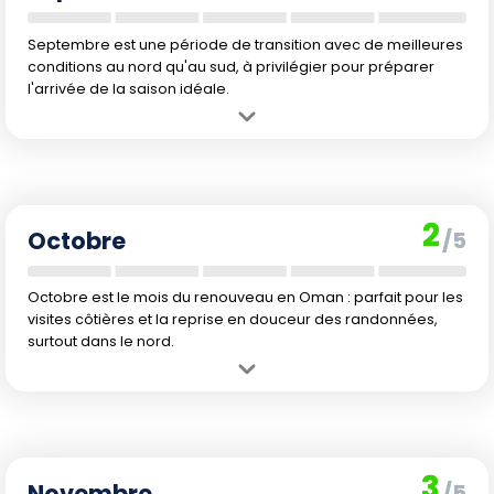
Septembre est une période de transition avec de meilleures
conditions au nord qu'au sud, à privilégier pour préparer
l'arrivée de la saison idéale.
Avantage :
La douceur revient peu à peu dans le nord, ce qui rend
possible les premières sorties de la saison tout en profitant encore
de tarifs attractifs.
Inconvénient :
Le sud est encore marqué par la mousson et
2
l'humidité. Les activités de plein air restent compliquées dans la
Octobre
/5
majeure partie du pays.
Octobre est le mois du renouveau en Oman : parfait pour les
visites côtières et la reprise en douceur des randonnées,
surtout dans le nord.
Avantage :
La météo s'améliore nettement dans tout le sultanat, la
mer atteint une température agréable et les prix restent intéressants
hors vacances scolaires.
Inconvénient :
Dans le sud, la saison touristique ne démarre que
3
tardivement ; certains sentiers peuvent encore être impraticables.
Novembre
/5