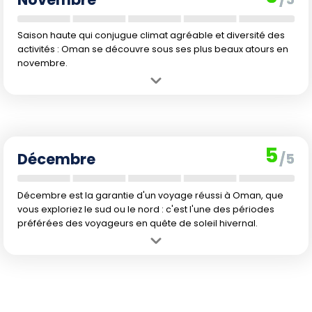
Les températures restent élevées dans l'après-midi.
Saison haute qui conjugue climat agréable et diversité des
activités : Oman se découvre sous ses plus beaux atours en
novembre.
Avantage :
Très bonne période pour la randonnée, les visites
culturelles, la plage et la plongée sous-marine. Les températures
sont idéales sans excès.
Inconvénient :
Les tarifs des hébergements commencent de
5
nouveau à augmenter et la fréquentation touristique monte
Décembre
/5
doucement.
Décembre est la garantie d'un voyage réussi à Oman, que
vous exploriez le sud ou le nord : c'est l'une des périodes
préférées des voyageurs en quête de soleil hivernal.
Avantage :
La fraîcheur relative de l'hiver rend toutes les activités
accessibles et agréables, que ce soit pour la mer, la montagne ou le
désert. Les paysages sont superbes.
Inconvénient :
C'est une période de forte demande, il faudra
anticiper la réservation de votre séjour. Les prix remontent