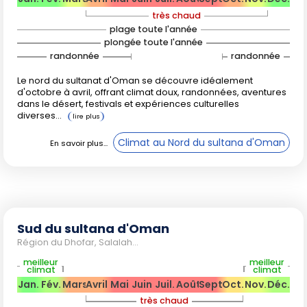
toute la région de Salalah, alors que la plupart du pays
très chaud
reste aride et très chaud.
plage toute l'année
plongée toute l'année
Côté nature, le printemps dévoile les vergers en fleurs sur
randonnée
randonnée
les hauteurs, tandis que l'automne annonce le retour de
conditions idéales pour les sports nautiques et les balades
Le nord du sultanat d'Oman se découvre idéalement
d'octobre à avril, offrant climat doux, randonnées, aventures
dans les wadis. Attention à la chaleur excessive de mai à
dans le désert, festivals et expériences culturelles
septembre dans le nord, peu compatible avec la
diverses...
randonnée.
Climat au Nord du sultana d'Oman
Conseils pratiques et affluence
touristique
Sud du sultana d'Oman
L'hiver (janvier-février, décembre) correspond à la haute
Région du Dhofar, Salalah...
saison touristique, en particulier autour de
Mascate
et des
meilleur
meilleur
montagnes. Les prix des hébergements peuvent être plus
climat
climat
Jan.
Fév.
Mars
Avril
Mai
Juin
Juil.
Août
Sept.
Oct.
Nov.
Déc.
élevés, et il est conseillé de réserver à l'avance. Octobre et
novembre constituent une période intermédiaire avec
très chaud