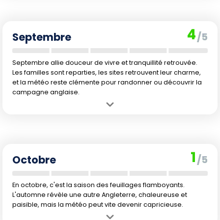
Inconvénient :
Très forte affluence touristique et prix élevés,
réservations impératives.
4
Septembre
/5
Septembre allie douceur de vivre et tranquillité retrouvée.
Les familles sont reparties, les sites retrouvent leur charme,
et la météo reste clémente pour randonner ou découvrir la
campagne anglaise.
Avantage :
Retour au calme après la haute saison, météo souvent
douce et agréable.
Inconvénient :
Les journées raccourcissent progressivement, la mer
commence à rafraîchir.
1
Octobre
/5
En octobre, c'est la saison des feuillages flamboyants.
L'automne révèle une autre Angleterre, chaleureuse et
paisible, mais la météo peut vite devenir capricieuse.