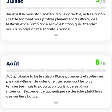
Juillet
/5
Juillet est le mois star : météo la plus agréable, nature au top.
C'est le moment pour profiter pleinement du littoral, des
festivals et de l'ambiance estivale britannique. Attendez-
vous à un pays animé et parfois bondé.
Avantage :
Le climat est au plus agréable, parfait pour toutes les
activités extérieures et festivals locaux.
Inconvénient :
Période de vacances scolaires, affluence et tarifs
élevés sont à prévoir.
5
Août
/5
Août prolonge la belle saison. Plages, concerts et sorties en
plein air rythment le calendrier. Les eaux sont les plus
tempérées mais la population touristique est à son
maximum. L'expérience authentique se déniche plutôt hors
des sentiers battus.
Avantage :
Météo quasi idéale pour le tourisme, mer plus
accueillante.