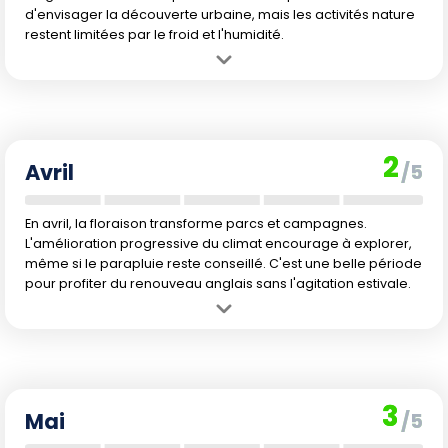
d'envisager la découverte urbaine, mais les activités nature
restent limitées par le froid et l'humidité.
Avantage :
Les premières douceurs printanières pointent, la
fréquentation reste très faible.
Inconvénient :
Le climat reste frais et instable, trop tôt pour
envisager la mer ou de grandes randonnées.
2
Avril
/5
En avril, la floraison transforme parcs et campagnes.
L'amélioration progressive du climat encourage à explorer,
même si le parapluie reste conseillé. C'est une belle période
pour profiter du renouveau anglais sans l'agitation estivale.
Avantage :
Le printemps s'installe et les jardins s'éveillent, idéal
pour les balades urbaines.
Inconvénient :
Le temps peut rester frais, les averses surprises
rendent parfois les randonnées boueuses.
3
Mai
/5