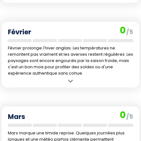
Avantage :
Profitez de la tranquillité, très peu de touristes en janvier.
Inconvénient :
Les journées sont courtes, les températures basses
et la météo souvent humide ou venteuse.
0
Février
/5
Février prolonge l'hiver anglais. Les températures ne
remontent pas vraiment et les averses restent régulières. Les
paysages sont encore engourdis par la saison froide, mais
c'est un bon mois pour profiter des soldes ou d'une
expérience authentique sans cohue.
Avantage :
Moins de monde dans les lieux touristiques et bonnes
affaires sur certains séjours.
Inconvénient :
Températures basses, jours courts et pluie fréquente
ne favorisent pas les activités en plein air.
0
Mars
/5
Mars marque une timide reprise. Quelques journées plus
longues et une météo parfois clémente permettent