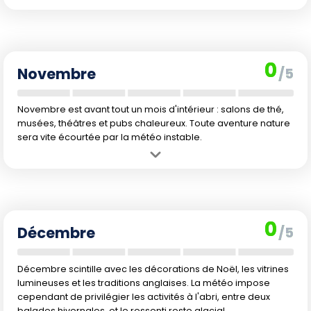
Avantage :
Beaux contrastes de couleurs en campagne et dans les
parcs urbains.
Inconvénient :
Retour des précipitations, températures en chute et
jours plus courts.
0
Novembre
/5
Novembre est avant tout un mois d'intérieur : salons de thé,
musées, théâtres et pubs chaleureux. Toute aventure nature
sera vite écourtée par la météo instable.
Avantage :
Échappez à la foule, vivez l'Angleterre intimiste, musées
et pubs accueillants.
Inconvénient :
Pluie soutenue, froid, et faible luminosité limitent les
visites extérieures.
0
Décembre
/5
Décembre scintille avec les décorations de Noël, les vitrines
lumineuses et les traditions anglaises. La météo impose
cependant de privilégier les activités à l'abri, entre deux
balades hivernales, et le ressenti reste glacial.