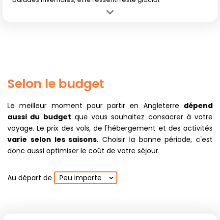
Avantage :
Ambiance féérique des fêtes de fin d'année, marchés
de Noël animés.
Inconvénient :
Jours très courts, froid rigoureux et beaucoup
d'humidité découragent sorties prolongées.
Selon le budget
Le meilleur moment pour partir en Angleterre
dépend
aussi du budget
que vous souhaitez consacrer à votre
voyage. Le prix des vols, de l'hébergement et des activités
varie selon les saisons
. Choisir la bonne période, c'est
donc aussi optimiser le coût de votre séjour.
Au départ de
Peu importe