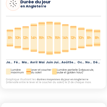
Durée du jour
en Angleterre
8h
10h
12h
14h
16h
17h
16h
14h
12h
10h
8h
8h
Janvier
Février
Mars
Avril
Mai
Juin
Juillet
Août
Septembre
Octobre
Novembre
Décembre
Lumière
Lever et coucher
Lumière partielle (crépuscule,
maximum
du soleil
aube et golden hour)
Graphique illustrant les
durées moyennes du jour en Angleterre
(intervalle entre le lever et le coucher du soleil) le 21 de chaque mois.