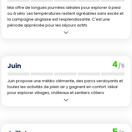
Mai offre de longues journées idéales pour explorer à pied
ou à vélo. Les températures restent agréables sans excès et
la campagne anglaise est resplendissante. C'est une
période appréciée pour les séjours actifs.
Avantage :
Lumière abondante, douceur printanière, paysages en
pleine transformation.
Inconvénient :
L'affluence touristique commence à grimper et les
tarifs suivent.
4
Juin
/5
Juin propose une météo clémente, des parcs verdoyants et
toutes les activités de plein air y gagnent en confort. Idéal
pour explorer villages, châteaux et sentiers côtiers.
Avantage :
Journées les plus longues de l'année, climat doux et
idéal pour les visites en plein air.
Inconvénient :
Les prix grimpent et les premiers vacanciers arrivent,
certaines attractions sont plus achalandées.
5