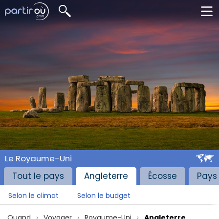
Le Royaume-Uni
Tout le pays
Angleterre
Écosse
Pays
Selon le climat
Selon le budget
Quand
Voyager
Royaume-Uni
Angleterre