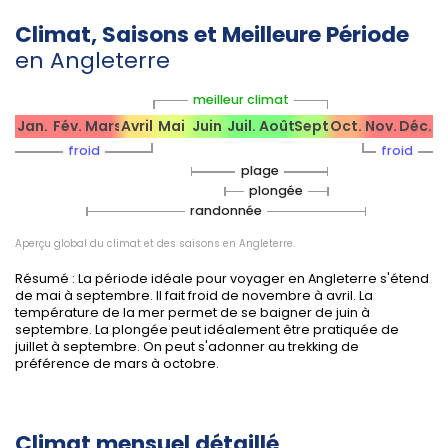
Pensez à emporter un coupe-vent et des chaussures
Climat, Saisons et Meilleure Période
adaptées : le climat peut changer rapidement,
en Angleterre
surtout en zone côtière ou en altitude.
La basse saison (novembre à mars, hors fêtes de fin
meilleur climat
d'année) permet de voyager à petit prix et d'explorer
Jan.
Fév.
Mars
Avril
Mai
Juin
Juil.
Août
Sept.
Oct.
Nov.
Déc.
monuments, musées ou marchés de Noël sans
affluence excessive.
froid
froid
plage
plongée
randonnée
Fêtes, événements et saisons
Aperçu global du climat et des saisons en Angleterre.
touristiques
Résumé : La période idéale pour voyager en Angleterre s'étend
de mai à septembre. Il fait froid de novembre à avril. La
température de la mer permet de se baigner de juin à
Mai et juin :
expositions florales (Chelsea Flower
septembre. La plongée peut idéalement être pratiquée de
Show), événements littéraires (Hay Festival), festivals
juillet à septembre. On peut s'adonner au trekking de
musicaux (Isle of Wight, Download), courses
préférence de mars à octobre.
hippiques (Royal Ascot).
Juin à août :
grand choix de festivals (Glastonbury,
Reading & Leeds), sport (tournoi de Wimbledon),
Climat mensuel détaillé
carnaval de Notting Hill, observation des puffins et