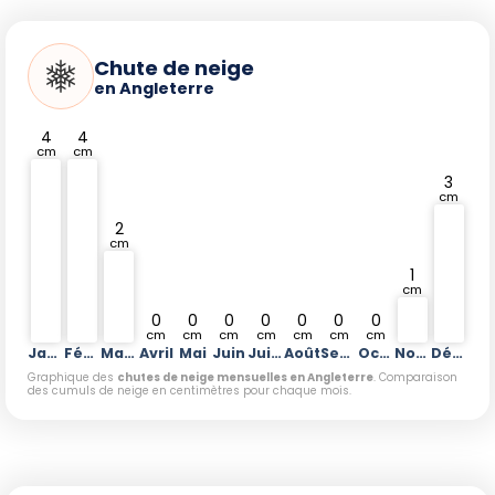
Chute de neige
en Angleterre
4
4
cm
cm
3
cm
2
cm
1
cm
0
0
0
0
0
0
0
cm
cm
cm
cm
cm
cm
cm
Janvier
Février
Mars
Avril
Mai
Juin
Juillet
Août
Septembre
Octobre
Novembre
Décembre
Graphique des
chutes de neige mensuelles en Angleterre
. Comparaison
des cumuls de neige en centimètres pour chaque mois.