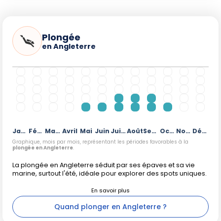
Plongée
en Angleterre
Janvier
Février
Mars
Avril
Mai
Juin
Juillet
Août
Septembre
Octobre
Novembre
Décembre
Graphique, mois par mois, représentant les périodes favorables à la
plongée en Angleterre
.
La plongée en Angleterre séduit par ses épaves et sa vie
marine, surtout l'été, idéale pour explorer des spots uniques.
Quand plonger en Angleterre ?