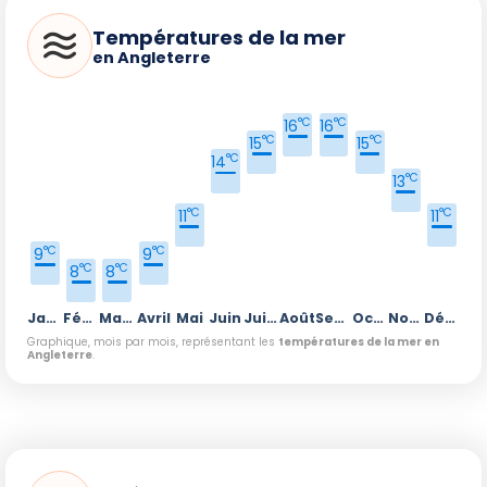
Températures de la mer
en Angleterre
°C
°C
16
16
°C
°C
15
15
°C
14
°C
13
°C
°C
11
11
°C
°C
9
9
°C
°C
8
8
Janvier
Février
Mars
Avril
Mai
Juin
Juillet
Août
Septembre
Octobre
Novembre
Décembre
Graphique, mois par mois, représentant les
températures de la mer en
Angleterre
.