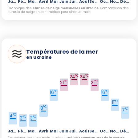
Janvier
Février
Mars
Avril
Mai
Juin
Juillet
Août
Septembre
Octobre
Novembre
Décembre
Graphique des
chutes de neige mensuelles en Ukraine
. Comparaison des
cumuls de neige en centimètres pour chaque mois.
Températures de la mer
en Ukraine
°C
°C
24
24
°C
°C
21
21
°C
°C
16
16
°C
11
°C
8
°C
7
°C
4
°C
°C
3
3
Janvier
Février
Mars
Avril
Mai
Juin
Juillet
Août
Septembre
Octobre
Novembre
Décembre
Graphique, mois par mois, représentant les
températures de la mer en