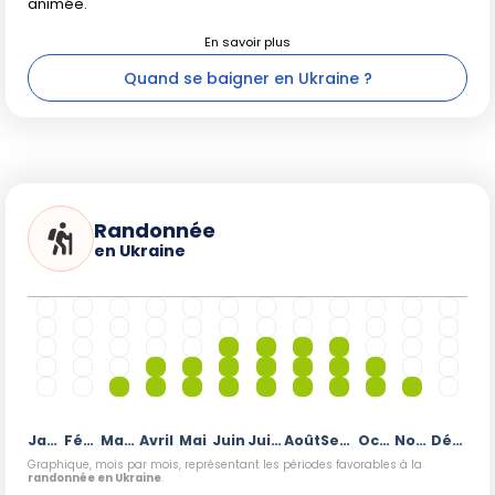
animée.
Quand se baigner en Ukraine ?
Randonnée
en Ukraine
Janvier
Février
Mars
Avril
Mai
Juin
Juillet
Août
Septembre
Octobre
Novembre
Décembre
Graphique, mois par mois, représentant les périodes favorables à la
randonnée en Ukraine
.