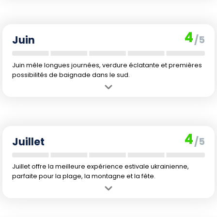
luxuriante et climat idéal pour les visites.
Inconvénient :
Peu propice à la baignade et quelques averses
peuvent survenir ; début d'affluence touristique locale (jours fériés,
4
ponts).
Juin
/5
Juin mêle longues journées, verdure éclatante et premières
possibilités de baignade dans le sud.
Avantage :
Début de la haute saison estivale, propice à la
randonnée et aux balades en pleine nature.
Inconvénient :
Quelques pluies probables et fréquentation accrue
avec la fin des classes locales.
4
Juillet
/5
Juillet offre la meilleure expérience estivale ukrainienne,
parfaite pour la plage, la montagne et la fête.
Avantage :
Températures idéales pour activités tout terrain,
festivals d'été et vie balnéaire animée.