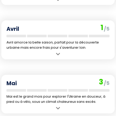
Avantage :
Premiers signes du printemps, la neige fond peu à peu
et quelques randonnées deviennent envisageables.
Inconvénient :
Ambiance froide, températures instables, la nature
peine à se réveiller et les balades restent limitées.
1
Avril
/5
Avril amorce la belle saison, parfait pour la découverte
urbaine mais encore frais pour s'aventurer loin.
Avantage :
Le retour des températures plus douces permet de
commencer à explorer les villes et à profiter des parcs.
Inconvénient :
La météo peut basculer rapidement entre pluie et
fraîcheur, limitant le confort en extérieur.
3
Mai
/5
Mai est le grand mois pour explorer l'Ukraine en douceur, à
pied ou à vélo, sous un climat chaleureux sans excès.
Avantage :
Explosion du printemps, promenades agréables, flore