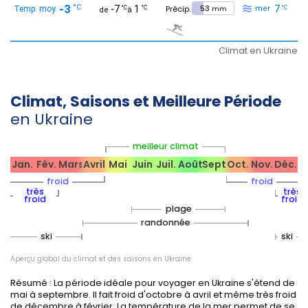
-3
53
°C
-7
1
7
°C
°C
°C
mm
Climat en Ukraine
Climat, Saisons et Meilleure Période
en Ukraine
meilleur climat
Jan.
Fév.
Mars
Avril
Mai
Juin
Juil.
Août
Sept.
Oct.
Nov.
Déc.
froid
froid
très
très
froid
froid
plage
randonnée
ski
ski
Aperçu global du climat et des saisons en Ukraine.
Résumé : La période idéale pour voyager en Ukraine s'étend de
mai à septembre. Il fait froid d'octobre à avril et même très froid
de décembre à février. La température de la mer permet de se