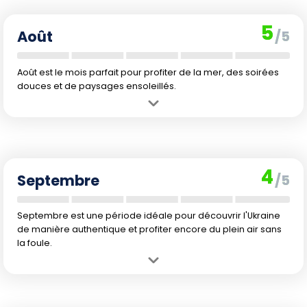
Inconvénient :
Fréquentation touristique en hausse, en particulier
avec les vacances scolaires françaises et locales.
5
Août
/5
Août est le mois parfait pour profiter de la mer, des soirées
douces et de paysages ensoleillés.
Avantage :
C'est le summum de l'été, agréable pour la baignade et
toutes les activités en plein air.
Inconvénient :
Période la plus chargée de l'année, avec possible
chaleur soutenue et animation partout.
4
Septembre
/5
Septembre est une période idéale pour découvrir l'Ukraine
de manière authentique et profiter encore du plein air sans
la foule.
Avantage :
Climat doux, lumière dorée et ambiance plus paisible
avec les départs des vacanciers.
Inconvénient :
Fin de la saison balnéaire, températures qui