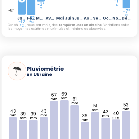
-1
°
-3
°
C
C
°C
-7
°
-12
C
-12
Janvier
Février
Mars
Avril
Mai
Juin
Juillet
Août
Septembre
Octobre
Novembre
Décembre
-12
°C
Graphique, mois par mois, des
températures en Ukraine
. Variations entre
°C
les moyennes extrêmes maximales et minimales observées.
Pluviométrie
en Ukraine
69
67
mm
61
mm
mm
53
51
mm
mm
43
43
42
40
39
39
36
mm
mm
mm
mm
mm
mm
mm