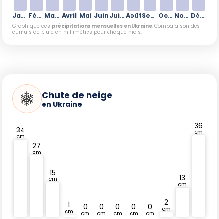
Janvier
Février
Mars
Avril
Mai
Juin
Juillet
Août
Septembre
Octobre
Novembre
Décembre
Graphique des
précipitations mensuelles en Ukraine
. Comparaison des
cumuls de pluie en millimètres pour chaque mois.
Chute de neige
en Ukraine
36
34
cm
cm
27
cm
15
13
cm
cm
2
1
0
0
0
0
0
cm
cm
cm
cm
cm
cm
cm