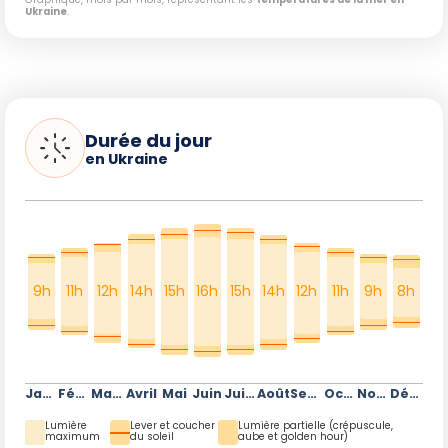
Ukraine
.
Durée du jour
en Ukraine
9h
11h
12h
14h
15h
16h
15h
14h
12h
11h
9h
8h
Janvier
Février
Mars
Avril
Mai
Juin
Juillet
Août
Septembre
Octobre
Novembre
Décembre
Lumière
Lever et coucher
Lumière partielle (crépuscule,
maximum
du soleil
aube et golden hour)