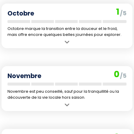
commencent à baisser, peu d'animations touristiques.
1
Octobre
/5
Octobre marque la transition entre la douceur et le froid,
mais offre encore quelques belles journées pour explorer.
Avantage :
Feuilles d'automne colorent les paysages, idéal pour
des balades en forêt ou en ville.
Inconvénient :
Fraîcheur notable et météo imprévisible, la saison
touristique touche à sa fin.
0
Novembre
/5
Novembre est peu conseillé, sauf pour la tranquillité ou la
découverte de la vie locale hors saison.
Avantage :
Ambiance paisible, tourisme très peu dense, parfois
quelques événements culturels.
Inconvénient :
Retour du froid, journées courtes et fréquent
brouillard limitent grandement l'intérêt des visites.