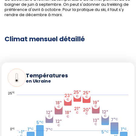
baigner de juin à septembre. On peut s'adonner au trekking de
préférence d'avril à octobre. Pour la pratique du ski, il faut s'y
rendre de décembre à mars.
Climat mensuel détaillé
Températures
en Ukraine
25
°
25
°
°C
25
23
°
C
C
C
19
°
18
°
C
C
21
°
20
°
12
°
12
18
°
°
C
C
C
C
C
7
°C
13
°
12
°
5
°C
C
C
1
1
°C
°C
°C
7
°C
0
-1
5
°
°C
C