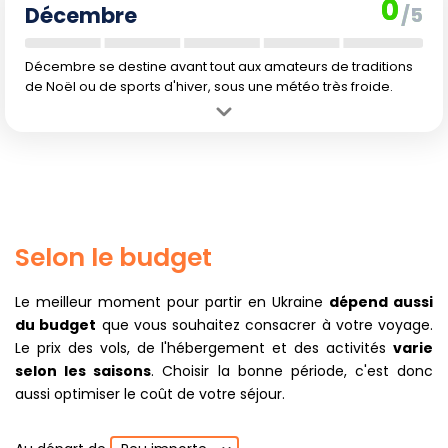
0
Décembre
/5
Décembre se destine avant tout aux amateurs de traditions
de Noël ou de sports d'hiver, sous une météo très froide.
Avantage :
Atmosphère hivernale magique dans les grandes villes
et stations de sports d'hiver.
Inconvénient :
Grand froid, nuits longues et risques de tempêtes de
neige restreignent les activités possibles.
Selon le budget
Le meilleur moment pour partir en Ukraine
dépend aussi
du budget
que vous souhaitez consacrer à votre voyage.
Le prix des vols, de l'hébergement et des activités
varie
selon les saisons
. Choisir la bonne période, c'est donc
aussi optimiser le coût de votre séjour.