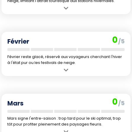
neige, limitant l'attrait touristique aux stations hivernales.
Avantage :
Idéal pour les amateurs de sports d'hiver comme le ski,
grâce à un enneigement fréquent.
Inconvénient :
Les températures très basses et les journées courtes
rendent toute autre activité de plein air difficile.
0
Février
/5
Février reste glacé, réservé aux voyageurs cherchant l'hiver
à l'état pur ou les festivals de neige.
Avantage :
Encore une belle période pour la pratique des sports
d'hiver, avec une ambiance hivernale authentique.
Inconvénient :
Froid mordant, journées courtes et peu d'activités
possibles en dehors du ski ou d'expériences hivernales.
0
Mars
/5
Mars signe l'entre-saison : trop tard pour le ski optimal, trop
tôt pour profiter pleinement des paysages fleuris.