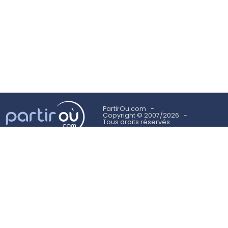
PartirOu.com
Copyright © 2007/2026
Tous droits réservés
Mentions légales
Politique des cookies
Utilisation des cookies
Conditions Générales d'Utilisation
Suivez-nous sur