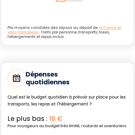
affluence, à prévoir pour les voyageurs recherchant le
calme.
Prix moyens constatés des séjours au départ de
la France et
villes frontalières
. Tarifs par personne, transports, taxes,
Voyager de façon responsable
hébergements et repas inclus.
Le Sud ivoirien recèle des milieux naturels fragiles. Pour
préserver forêts et écosystèmes lagunaires, il est
indispensable de rester sur les sentiers balisés, d'éviter le
Dépenses
prélèvement de plantes ou de coquillages, de limiter le
quotidiennes
bruit pour ne pas perturber la faune, et de gérer ses
déchets de manière responsable. Privilégier
l'accompagnement d'un guide local permet aussi de
Quel est le budget quotidien à prévoir sur place pour les
contribuer à l'économie locale et de découvrir des
transports, les repas et l'hébergement ?
pratiques respectueuses des communautés et de la
nature.
Le plus bas :
16 €
Pour voyageurs au budget très limité, routards et aventuriers.