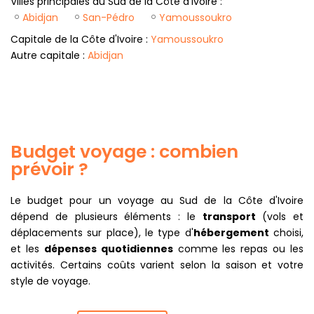
Villes principales du Sud de la Côte d'Ivoire :
votre sécurité, tout en respectant la tranquillité de la
Abidjan
San-Pédro
Yamoussoukro
faune.
Capitale de la Côte d'Ivoire :
Yamoussoukro
Visites culturelles
dans les marchés de
Grand-
Bassam
et
Treichville
, ateliers d'artisans, musée de
Autre capitale :
Abidjan
la ville, ainsi que la mythique
rhumerie
traditionnelle
.
Découverte gastronomique
dans un maquis
(bistro local) : goûtez à l'attiéké, à l'aloco, au poisson
braisé ou aux jus de fruits tropicaux.
Budget voyage : combien
Participation aux fêtes et festivals
: Fête des
Masques à Bonoua, Carnaval d'Assinie, Festival Vibes
prévoir ?
& Scribes à Grand-Bassam.
Le budget pour un voyage au Sud de la Côte d'Ivoire
dépend de plusieurs éléments : le
transport
(vols et
Idées de séjour selon la durée
déplacements sur place), le type d'
hébergement
choisi,
et les
dépenses quotidiennes
comme les repas ou les
activités. Certains coûts varient selon la saison et votre
1 semaine :
Abidjan (marchés, Banco), Grand-
style de voyage.
Bassam (plages, patrimoine, artisanat), excursion
lagunaire, journée à Assinie.