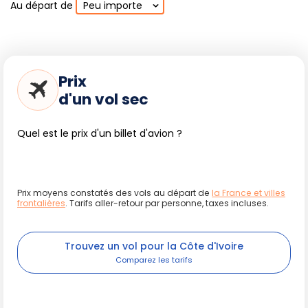
Au départ de
Peu importe
2 semaines :
Itinéraire précédent + San-Pédro
(plages, casino), Sassandra (forêt classée, marché
aux poissons), réserve naturelle des Îles Éhotilé,
découverte des villages traditionnels.
3 semaines :
Ajoutez une exploration plus
Prix
approfondie du
Parc National de Taï
(safari guidé,
randonnée naturaliste), avec une extension possible
d'un vol sec
vers la région de Man (cascades et montagnes, pour
les amateurs de treks intenses) ou Grand-Béréby
pour la plongée.
Quel est le prix d'un billet d'avion ?
Conseils pratiques et saisonniers
Prix moyens constatés des vols au départ de
la France et villes
frontalières
. Tarifs aller-retour par personne, taxes incluses.
L'accès au sud ivoirien est facilité par l'aéroport
international d'Abidjan. Le bus, les taxis collectifs et les
Trouvez un vol pour la Côte d'Ivoire
locations de voiture permettent de rejoindre aisément
Grand-Bassam, Assinie et les stations balnéaires (routes
principales généralement praticables, mais prudence sur