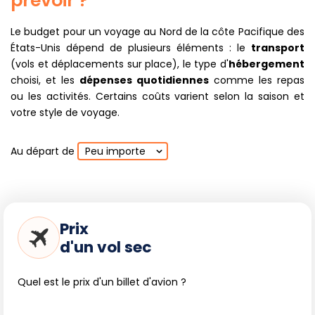
prévoir ?
l'observation des migrations animales.
Conseils écologiques :
Les écosystèmes (plages, forêts
Le budget pour un voyage au Nord de la côte Pacifique des
pluviales, estran) sont fragiles : restez sur les sentiers
États-Unis dépend de plusieurs éléments : le
transport
balisés, limitez les prélèvements (coquillages, bois flotté),
(vols et déplacements sur place), le type d'
hébergement
respectez la faune et la signalétique ; pensez à emporter
choisi, et les
dépenses quotidiennes
comme les repas
vos déchets et à utiliser les équipements proposés dans les
ou les activités. Certains coûts varient selon la saison et
parcs. Pour les randonnées, privilégiez les créneaux
votre style de voyage.
matinaux, informez-vous sur les conditions météo,
équipez-vous contre la pluie et apportez des jumelles pour
Au départ de
Peu importe
l'observation des animaux.
Vie locale, événements et immersion
Prix
d'un vol sec
De nombreux villages côtiers accueillent marchés,
concours de cerfs-volants, festivals d'oiseaux ou fêtes
Quel est le prix d'un billet d'avion ?
gourmandes (huîtres, fromages, crabe, canneberge à
Bandon). Ces manifestations rythment la vie locale,