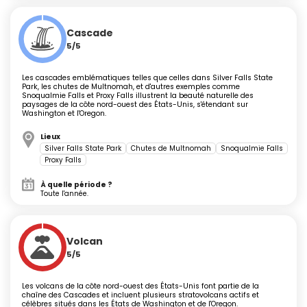
novembre).
Volcans et panoramas alpins :
Cascade
Montez le
Mont Rainier
ou promenez-vous sur les
5/5
flancs du
Mont St Helens
(centre d'interprétation,
vue sur le cratère). Dans l'Oregon, Crater Lake se
Les cascades emblématiques telles que celles dans Silver Falls State
dévoile de juin à octobre, et Smith Rock propose des
Park, les chutes de Multnomah, et d'autres exemples comme
boucles adaptées à tous niveaux.
Snoqualmie Falls et Proxy Falls illustrent la beauté naturelle des
paysages de la côte nord-ouest des États-Unis, s'étendant sur
Plages, dunes et activités nautiques :
Washington et l'Oregon.
Cannon Beach, Seaside, Long Beach Peninsula et
Lieux
Pacific City invitent au surf, à la découverte des
Silver Falls State Park
Chutes de Multnomah
Snoqualmie Falls
bassins de marée, à la randonnée côtière (Oregon
Proxy Falls
Coast Trail), au kayak dans les estuaires et à la pêche
au crabe Dungeness.
À quelle période ?
Toute l'année.
Escapades culturelles et historiques :
Visitez le Makah Cultural Center, le musée maritime
Columbia River, ou l'étonnant Tillamook Air Museum.
Découvrez l'expédition Lewis and Clark à Fort Clatsop.
Volcan
5/5
Dégustations et saveurs locales :
Dégustez le saumon fumé, les huîtres de Willapa Bay,
le crabe frais, et appréciez les brasseries locales et
Les volcans de la côte nord-ouest des États-Unis font partie de la
spécialités telles que l'Elk Hamburger autour de Bend.
chaîne des Cascades et incluent plusieurs stratovolcans actifs et
célèbres situés dans les États de Washington et de l'Oregon.