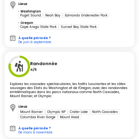
en voiture ou lors de randonnées), les falaises de
Smith
Lieux
Rock State Park
(paradis de l'escalade et des treks), le
Washington
tunnel de lave du
Newberry National Volcanic
Puget Sound
Neah Bay
Edmonds Underwater Park
Monument
, ou la boucle magique des chutes de
Silver
Oregon
Cape Arago State Park
Sunset Bay State Park
Falls State Park
.
À quelle période ?
De juin à septembre.
Activités à vivre au cœur du nord
Pacifique
Randonnée
4/5
Randonnée et observation de la faune :
Parcourez la forêt humide du parc Olympic (sentiers
Explorez les cascades spectaculaires, les forêts luxuriantes et les côtes
sauvages des États du Washington et de l'Oregon, avec des randonnées
vers la Hoh Rainforest, plages reculées) et des
emblématiques dans les parcs nationaux comme North Cascades,
sentiers côtiers tels que ceux d'Ecola State Park. Au
Mount Rainier, et Olympic.
printemps, la flore explose de couleurs, tandis que les
Lieux
faons de cerf Roosevelt, les marmottes et une
Mount Rainier
Olympic NP
Crater Lake
North Cascades
importante avifaune (martins-pêcheurs, pygargues)
Columbia River Gorge
Mount Hood
se laissent facilement observer. Sur les plages, gardez
un œil ouvert pour les phoques et les lions de mer, et,
À quelle période ?
si la chance vous sourit, orques et baleines grises lors
De mars à novembre.
de leur migration (mars-avril, puis octobre-