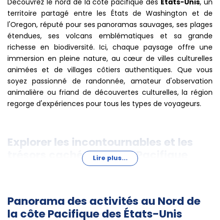
Découvrez le nord de la côte pacifique des
États-Unis
, un
territoire partagé entre les États de Washington et de
l'Oregon, réputé pour ses panoramas sauvages, ses plages
étendues, ses volcans emblématiques et sa grande
richesse en biodiversité. Ici, chaque paysage offre une
immersion en pleine nature, au cœur de villes culturelles
animées et de villages côtiers authentiques. Que vous
soyez passionné de randonnée, amateur d'observation
animalière ou friand de découvertes culturelles, la région
regorge d'expériences pour tous les types de voyageurs.
Explorer les incontournables et les
trésors cachés du nord Pacifique
Lire plus...
À
Seattle
, ville verte bordée d'eau, vous pourrez arpenter
le célèbre
Pike Place Market
, admirer la ville depuis le
Panorama des activités au Nord de
sommet de la
Columbia Tower
ou découvrir le surprenant
la côte Pacifique des États-Unis
MoPOP Museum
. Le
Gas Works Park
, au bord du lac,