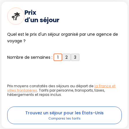
complète d'aventures et de découvertes, entre mer et
montagne, traditions amérindiennes, villages colorés,
Prix
randonnée et plaisirs de la table. Un voyage qui allie grands
d'un séjour
paysages et ambiances intimistes, garantissant des
souvenirs pour tous les âges et tous les goûts.
Quel est le prix d'un séjour organisé par une agence de
voyage ?
Nombre de semaines :
1
2
3
Prix moyens constatés des séjours au départ de
la France et
villes frontalières
. Tarifs par personne, transports, taxes,
hébergements et repas inclus.
Trouvez un séjour pour les États-Unis