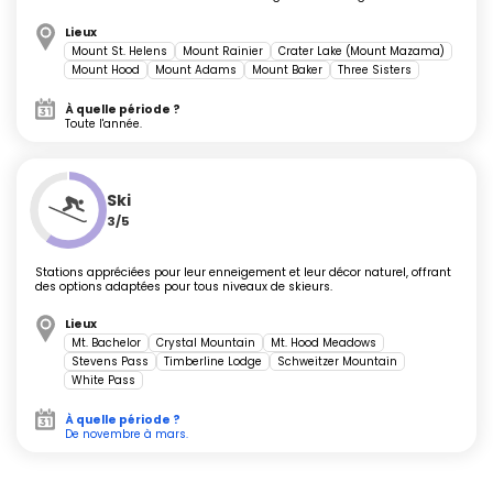
Golf, festivals et loisirs insolites :
Lieux
Jouez sur des parcours classés près de Bandon,
Mount St. Helens
Mount Rainier
Crater Lake (Mount Mazama)
tentez le surf sur sable à Cape Kiwanda, ou participez
Mount Hood
Mount Adams
Mount Baker
Three Sisters
aux festivals comme le Washington International Kite
Festival (Long Beach) ou le Bird Festival of Oregon.
À quelle période ?
Toute l'année.
Séjours idéaux, marques-pages pour
Ski
vos vacances
3/5
Stations appréciées pour leur enneigement et leur décor naturel, offrant
Une semaine :
Choisissez une boucle entre Seattle,
des options adaptées pour tous niveaux de skieurs.
Olympic National Park et la côte, ou laissez-vous
tenter par Portland, les dunes de l'Oregon et Cannon
Lieux
Beach.
Mt. Bachelor
Crystal Mountain
Mt. Hood Meadows
Stevens Pass
Timberline Lodge
Schweitzer Mountain
Deux semaines :
Combinez la traversée complète
White Pass
de la US 101, des volcans de la chaîne des Cascades
(Mont Rainier, Crater Lake) à la découverte de
À quelle période ?
De novembre à mars.
villages côtiers et d'activités nautiques.
Trois semaines ou plus :
Explorez les coins plus
reculés (Cape Flattery, la région de Bend et Smith