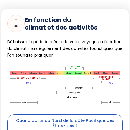
En fonction du
climat et des activités
Définissez la période idéale de votre voyage en fonction
du climat mais également des activités touristiques que
l'on souhaite pratiquer.
meilleur
climat
Jan.
Fév.
Mars
Avril
Mai
Juin
Juil.
Août
Sept.
Oct.
Nov.
Déc.
saison des
saison des pluies
pluies
froid
froid
plage
plongée
randonnée
ski
ski
Quand partir au Nord de la côte Pacifique des
États-Unis ?