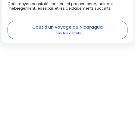
Coût moyen constatés par jour et par personne, incluant
l'hébergement, les repas et les déplacements succints.
De nombreux sites sont fragiles : respectez toujours la
signalétique et limitez votre impact. Dans les forêts ou
Coût d'un voyage au Nicaragua
réserves, restez sur les sentiers pour ne pas perturber la
faune. Limitez vos déchets et privilégiez les opérateurs
locaux engagés. L'observation animalière est souvent
meilleure tôt le matin ou au crépuscule, moments
propices pour photographier sans déranger les
écosystèmes.