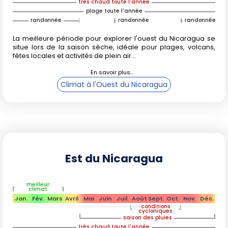
très chaud toute l'année
plage toute l'année
randonnée
randonnée
randonnée
La meilleure période pour explorer l'ouest du Nicaragua se
situe lors de la saison sèche, idéale pour plages, volcans,
fêtes locales et activités de plein air...
Climat à l'Ouest du Nicaragua
Est du Nicaragua
meilleur
climat
Jan.
Fév.
Mars
Avril
Mai
Juin
Juil.
Août
Sept.
Oct.
Nov.
Déc.
conditions
cycloniques
saison des pluies
très chaud toute l'année