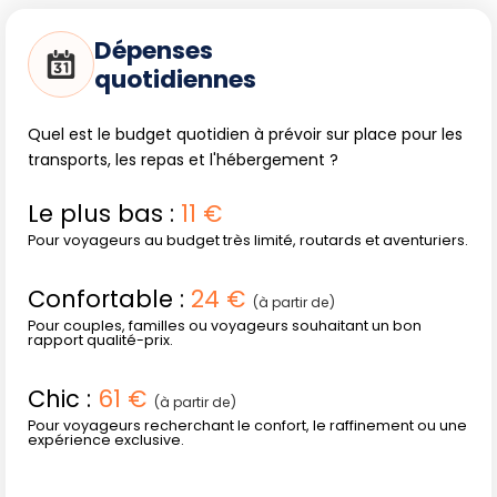
des vêtements couvrants, de bonnes chaussures et
Dépenses
n'oubliez pas une protection solaire, surtout en altitude ou
quotidiennes
sur les plages exposées.
Quel est le budget quotidien à prévoir sur place pour les
Vie Locale, Fêtes et Découvertes
transports, les repas et l'hébergement ?
Culturelles
Le plus bas :
11 €
Pour voyageurs au budget très limité, routards et aventuriers.
Fêtes traditionnelles et festivals rythment le calendrier :
Palo de Mayo à Bluefields
,
Semana Santa à Managua
Confortable :
24 €
et Granada
, Festival de poésie à Granada, Jazz à San Juan
(à partir de)
Pour couples, familles ou voyageurs souhaitant un bon
del Sur. Ces événements enrichissent l'expérience mais
rapport qualité-prix.
peuvent attirer des foules (hébergement à réserver à
l'avance pendant ces périodes).
Chic :
61 €
(à partir de)
Pour voyageurs recherchant le confort, le raffinement ou une
expérience exclusive.
Respecter l'Environnement au
Nicaragua