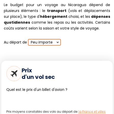
infrastructures variées, tandis que
Little Corn Island
Le budget pour un voyage au Nicaragua dépend de
garantit l'évasion sans voiture et des spots de snorkeling
plusieurs éléments : le
transport
(vols et déplacements
réputés (épave du Zeila). L'archipel des Perlas attire
sur place), le type d'
hébergement
choisi, et les
dépenses
également les aventuriers souhaitant observer raies manta
quotidiennes
comme les repas ou les activités. Certains
et dauphins, ou organiser des sorties de pêche locale.
coûts varient selon la saison et votre style de voyage.
Au départ de
Peu importe
Activités Essentielles et Expériences
à Vivre
Randonnées volcaniques avec observation de la
Prix
faune (singes, oiseaux tropicaux)
d'un vol sec
Descente en sandboarding sur le Cerro Negro
Surf sur la côte pacifique, en particulier à San Juan
Quel est le prix d'un billet d'avion ?
del Sur et Popoyo
Plongée et snorkeling sur les Corn Islands et l'archipel
des Perlas
Marchés traditionnels et artisans (Masaya, León)
Prix moyens constatés des vols au départ de
la France et villes