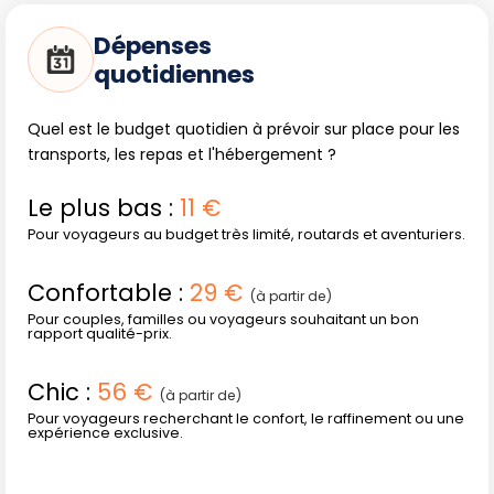
Questions de sécurité
Dépenses
Renseignez-vous systématiquement sur la situation du
quotidiennes
pays avant de voyager. Certaines régions restent difficiles
d'accès ou nécessitent la présence d'un guide local.
Quel est le budget quotidien à prévoir sur place pour les
Préférez circuler de jour et consultez les autorités locales
transports, les repas et l'hébergement ?
pour tout déplacement hors des axes majeurs. Soyez
vigilant face au climat : le soleil peut être rude dans le
Le plus bas :
11 €
désert ou sur les plateaux.
Pour voyageurs au budget très limité, routards et aventuriers.
Confortable :
29 €
(à partir de)
Pour couples, familles ou voyageurs souhaitant un bon
rapport qualité-prix.
Chic :
56 €
(à partir de)
Pour voyageurs recherchant le confort, le raffinement ou une
expérience exclusive.