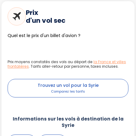
mosquées cachées et une hospitalité reconnue.
Prix
d'un vol sec
Exemples d'expériences selon votre
séjour
Quel est le prix d'un billet d'avion ?
1 semaine
: Découverte de Palmyre, Homs et le Krak
des Chevaliers. Baignade dans les sources chaudes
du Jabal al-Arab.
Prix moyens constatés des vols au départ de
la France et villes
frontalières
. Tarifs aller-retour par personne, taxes incluses.
2 semaines
: Ajoutez Alep, Hama et une immersion
dans les plateaux boisés du Hauran.
3 semaines
: Empruntez la route des cités oubliées
Trouvez un vol pour la Syrie
(villages byzantins du Nord), vivez l'ambiance des
marchés de Salamiyah, puis flânez dans les oasis du
désert oriental.
Informations sur les vols à destination de la
Syrie
Conseils pratiques et accès