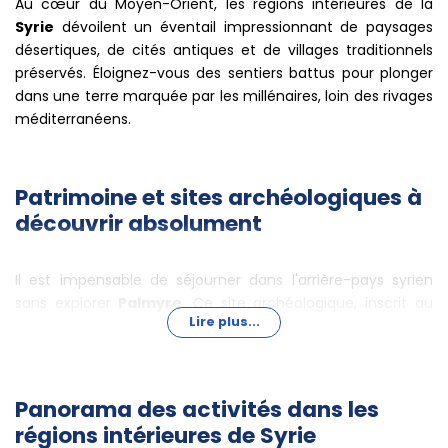
Au cœur du Moyen-Orient, les régions intérieures de la
Syrie
dévoilent un éventail impressionnant de paysages
désertiques, de cités antiques et de villages traditionnels
préservés. Éloignez-vous des sentiers battus pour plonger
dans une terre marquée par les millénaires, loin des rivages
méditerranéens.
Patrimoine et sites archéologiques à
découvrir absolument
Il est impensable de séjourner dans l'arrière-pays syrien
sans explorer
Palmyre
. Ce site archéologique, inscrit au
Lire plus...
patrimoine mondial de l'UNESCO, invite à déambuler entre
colonnes antiques, temples majestueux et tombeaux
monumentaux, au cœur d'une oasis en plein désert.
Privilégiez le matin pour profiter d'une lumière dorée et
Panorama des activités dans les
d'une affluence réduite.
régions intérieures de Syrie