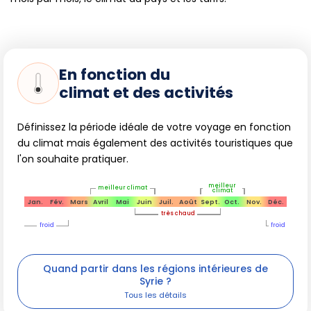
En fonction du
climat et des activités
Définissez la période idéale de votre voyage en fonction
du climat mais également des activités touristiques que
l'on souhaite pratiquer.
meilleur
meilleur climat
climat
Jan.
Fév.
Mars
Avril
Mai
Juin
Juil.
Août
Sept.
Oct.
Nov.
Déc.
très chaud
froid
froid
Quand partir dans les régions intérieures de
Syrie ?