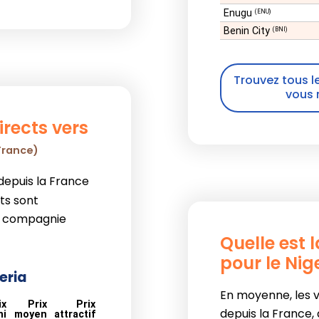
Enugu
(ENU)
Benin City
(BNI)
Trouvez tous le
vous 
irects vers
France)
depuis la France
cts sont
a compagnie
Quelle est 
pour le Nig
geria
En moyenne, les vo
ix
Prix
Prix
depuis la France,
ni
moyen
attractif