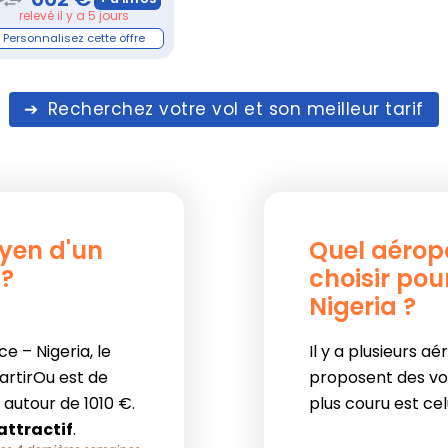
relevé il y a 5 jours
Recherchez votre vol et son meilleur tarif
oyen d'un
Quel aérop
 ?
choisir pour
Nigeria ?
e – Nigeria, le
Il y a plusieurs a
PartirOu est de
proposent des vols
 autour de 1010 €.
plus couru est ce
attractif
.