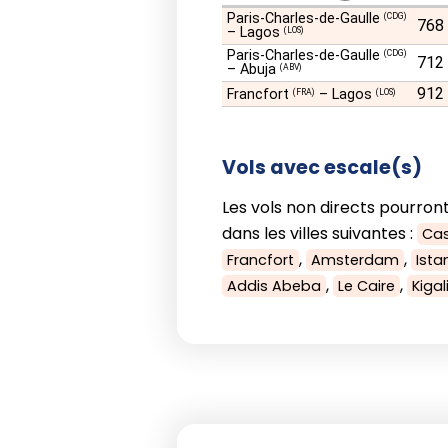
Paris-Charles-de-Gaulle
(CDG)
768
–
Lagos
(LOS)
Paris-Charles-de-Gaulle
(CDG)
712
–
Abuja
(ABV)
912
Francfort
–
Lagos
(FRA)
(LOS)
Vols avec escale(s)
Les vols non directs pourront
dans les villes suivantes :
Ca
,
,
Francfort
Amsterdam
Ista
,
,
Addis Abeba
Le Caire
Kigal