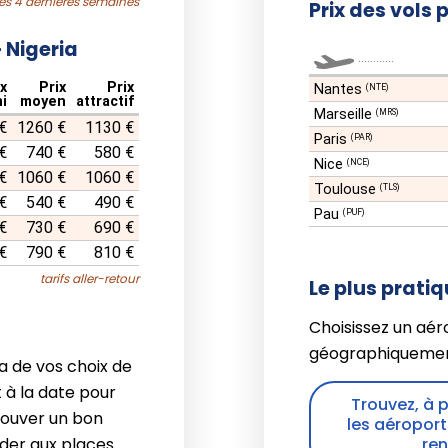
les 4 dernières semaines
Prix des vols 
 Nigeria
............
ix
Prix
Prix
Nantes
(NTE)
i
moyen
attractif
Marseille
(MRS)
€
1260 €
1130 €
Paris
(PAR)
€
740 €
580 €
Nice
(NCE)
€
1060 €
1060 €
Toulouse
(TLS)
€
540 €
490 €
Pau
(PUF)
€
730 €
690 €
€
790 €
810 €
tarifs aller-retour
Le plus prati
Choisissez un aér
géographiquemen
a de vos choix de
 à la date pour
Trouvez, à 
rouver un bon
les aéroport
éder aux places
ren