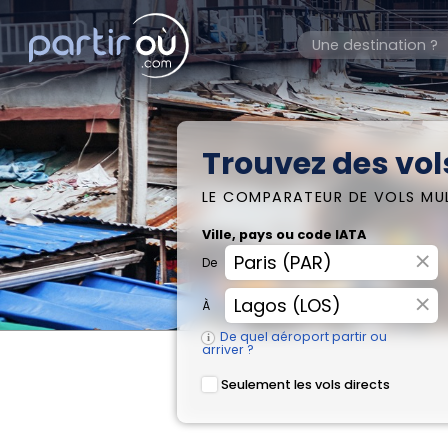
Trouvez des vols
LE COMPARATEUR DE VOLS MU
Ville, pays ou code IATA
×
De
×
À
De quel aéroport partir ou
arriver ?
Seulement les vols directs