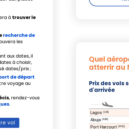
era à
trouver le
re
recherche de
trouvera les
nt aux dates, il
Quel aéropo
ates à choisir,
atterrir au 
é dates/prix ;
port de départ
Prix des vols 
otre voyage au
d'arrivée
écis
, rendez-vous
ques
.
............
Lagos
(LOS)
Abuja
(ABV)
re vol
Port Harcourt
(PHC)