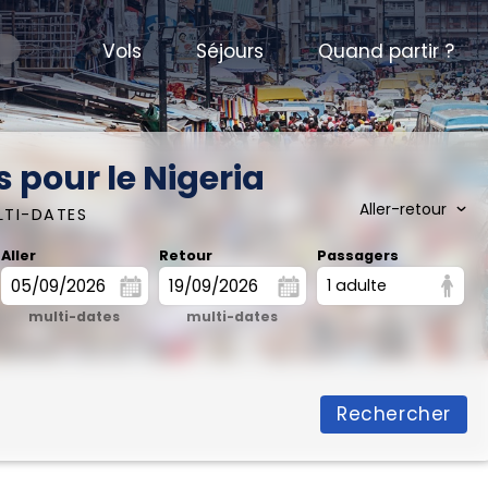
Vols
Séjours
Quand partir ?
 pour le Nigeria
LTI-DATES
Aller
Retour
Passagers
1 adulte
multi-dates
multi-dates
Rechercher