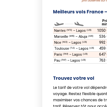
prix observés sur 
Meilleurs vols France –
Pr
............
min
1050 
Nantes
–
Lagos
(NTE)
(LOS)
536 
Marseille
–
Abuja
(MRS)
(ABV)
992 
Nice
–
Lagos
(NCE)
(LOS)
459 
Toulouse
–
Lagos
(TLS)
(LOS)
647 
Paris
–
Lagos
(PAR)
(LOS)
763 
Pau
–
Lagos
(PUF)
(LOS)
Trouvez votre vol
Le tarif de votre vol dépendr
voyage. Restez flexible quant
maximiser vos chances de t
tarif. Réservez tôt pour acc