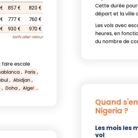
Cette durée pourra
 €
857 €
820 €
départ et la ville 
 €
777 €
760 €
Les vols avec esc
 €
930 €
970 €
heures, en fonctio
tarifs aller-retour
du nombre de co
 faire escale
,
,
sablanca
Paris
,
,
nbul
Abidjan
,
,
...
i
Doha
Alger
Quand s'env
Nigeria ?
Les mois les 
vol