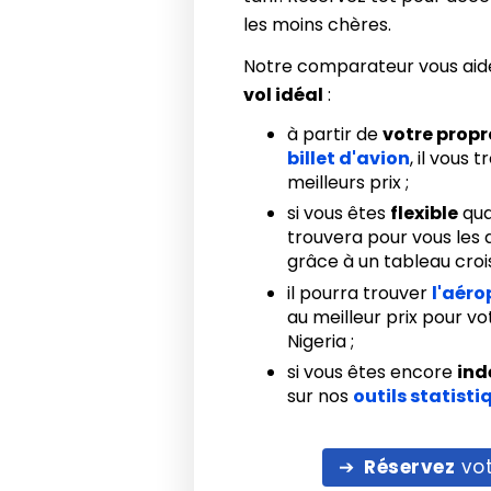
les moins chères.
Notre comparateur vous aid
vol idéal
:
à partir de
votre prop
billet d'avion
, il vous 
meilleurs prix ;
si vous êtes
flexible
qua
trouvera pour vous les d
grâce à un tableau crois
il pourra trouver
l'aéro
au meilleur prix pour v
Nigeria ;
si vous êtes encore
ind
sur nos
outils statisti
Réservez
vot