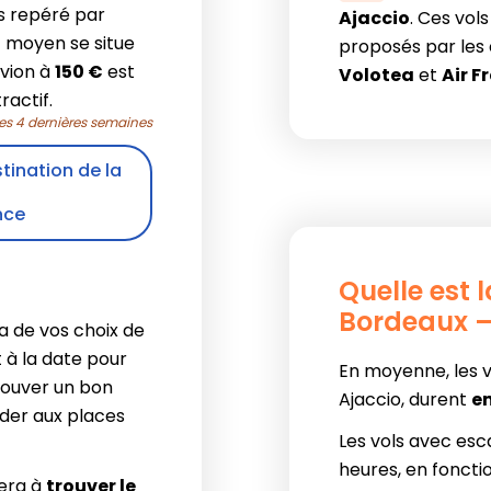
bas repéré par
Ajaccio
. Ces vol
if moyen se situe
proposés par les
avion à
150 €
est
Volotea
et
Air F
actif.
les 4 dernières semaines
stination de la
nce
Quelle est 
Bordeaux –
a de vos choix de
 à la date pour
En moyenne, les v
rouver un bon
Ajaccio, durent
en
éder aux places
Les vols avec esc
heures, en fonctio
era à
trouver le