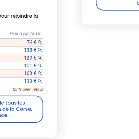
b
pour rejoindre la
Prix à partir de
74 €
138 €
129 €
101 €
163 €
113 €
tarifs aller-retour
de tous les
n de la Corse,
nce