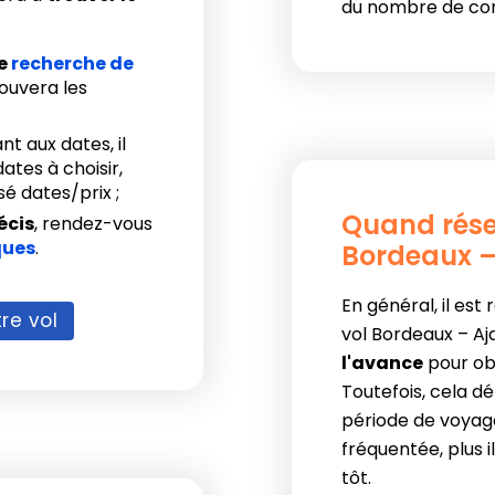
du nombre de co
re
recherche de
trouvera les
nt aux dates, il
ates à choisir,
é dates/prix ;
Quand rése
écis
, rendez-vous
ques
.
Bordeaux –
En général, il es
re vol
vol Bordeaux – A
l'avance
pour obt
Toutefois, cela 
période de voyage
fréquentée, plus 
tôt.