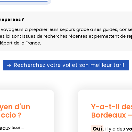
repérées ?
 voyageurs à préparer leurs séjours grâce à ses guides, consei
s ici sont issues de recherches récentes et permettent de rep
départ de la France.
Recherchez votre vol et son meilleur tarif
oyen d'un
Y-a-t-il de
ccio ?
Bordeaux –
deaux
–
Oui
, il y a des
vo
(BOD)