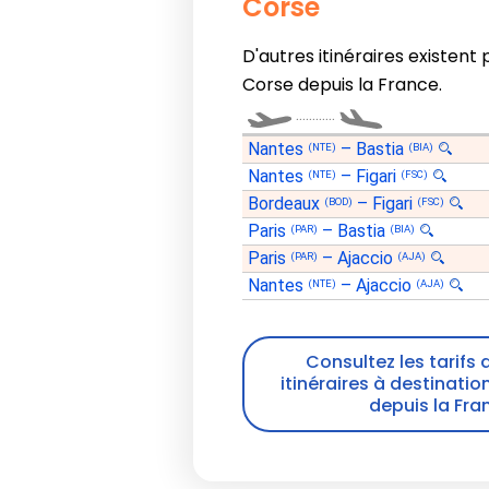
Corse
D'autres itinéraires existent 
Corse depuis la France.
............
Nantes
–
Bastia
(NTE)
(BIA)
Nantes
–
Figari
(NTE)
(FSC)
Bordeaux
–
Figari
(BOD)
(FSC)
Paris
–
Bastia
(PAR)
(BIA)
Paris
–
Ajaccio
(PAR)
(AJA)
Nantes
–
Ajaccio
(NTE)
(AJA)
Consultez les tarifs 
itinéraires à destinatio
depuis la Fra