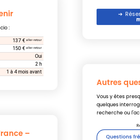
enir
Rése
m
cio :
137 €
aller-retour
150 €
aller-retour
Oui
t
2 h
1 à 4 mois avant
Autres que
Vous y êtes pres
quelques interrog
recherche ou l'acha
 France –
Questions fré