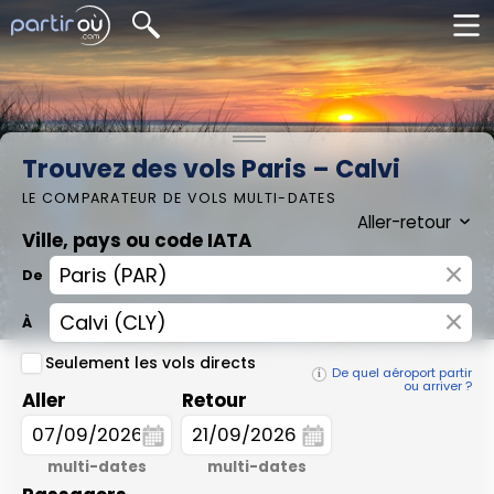
Trouvez des vols Paris – Calvi
LE COMPARATEUR DE VOLS MULTI-DATES
Ville, pays ou code IATA
×
De
×
À
Seulement les vols directs
De quel aéroport partir
ou arriver ?
Aller
Retour
multi-dates
multi-dates