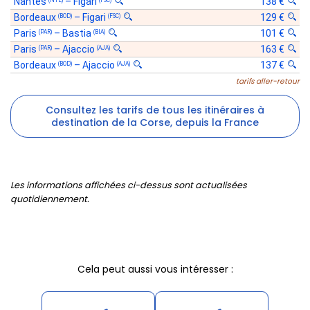
Nantes
–
Figari
138 €
(NTE)
(FSC)
Bordeaux
–
Figari
129 €
(BOD)
(FSC)
Paris
–
Bastia
101 €
(PAR)
(BIA)
Paris
–
Ajaccio
163 €
(PAR)
(AJA)
Bordeaux
–
Ajaccio
137 €
(BOD)
(AJA)
tarifs aller-retour
Consultez les tarifs de tous les itinéraires à
destination de la Corse, depuis la France
Les informations affichées ci-dessus sont actualisées
quotidiennement.
Cela peut aussi vous intéresser :