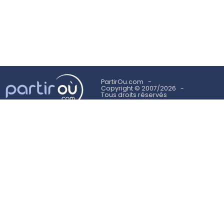
PartirOu.com
Copyright © 2007/2026
Tous droits réservés
Mentions légales
Politique des cookies
Utilisation des cookies
Conditions Générales d'Utilisation
Suivez-nous sur
NEWSLETTER