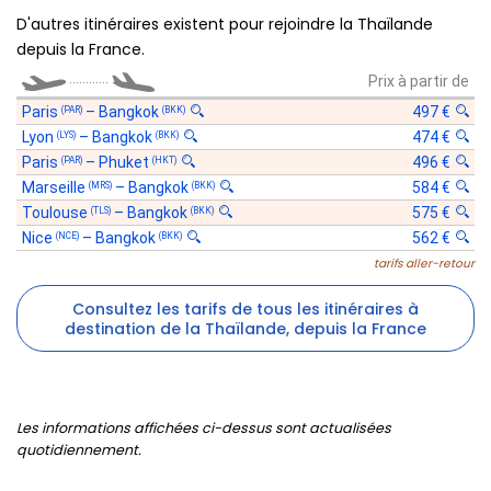
D'autres itinéraires existent pour rejoindre la Thaïlande
depuis la France.
............
Prix à partir de
Paris
–
Bangkok
497 €
(PAR)
(BKK)
Lyon
–
Bangkok
474 €
(LYS)
(BKK)
Paris
–
Phuket
496 €
(PAR)
(HKT)
Marseille
–
Bangkok
584 €
(MRS)
(BKK)
Toulouse
–
Bangkok
575 €
(TLS)
(BKK)
Nice
–
Bangkok
562 €
(NCE)
(BKK)
tarifs aller-retour
Consultez les tarifs de tous les itinéraires à
destination de la Thaïlande, depuis la France
Les informations affichées ci-dessus sont actualisées
quotidiennement.