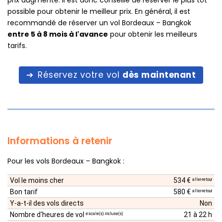
prix augmente. Il est donc conseillé de réserver le plus tôt
possible pour obtenir le meilleur prix. En général, il est
recommandé de réserver un vol Bordeaux – Bangkok
entre 5 à 8 mois à l'avance
pour obtenir les meilleurs
tarifs.
Réservez votre vol
dès maintenant
Informations à retenir
Pour les vols Bordeaux – Bangkok :
Vol le moins cher
534 €
aller-retour
Bon tarif
580 €
aller-retour
Y-a-t-il des vols directs
Non
Nombre d'heures de vol
21 à 22 h
escale(s) incluse(s)