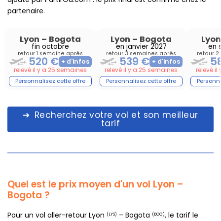
partenaire.
Lyon
–
Bogota
Lyon
–
Bogota
Lyon
fin octobre
en janvier 2027
en 
retour 1 semaine après
retour 3 semaines après
retour 
520 €
539 €
5
relevé il y a 25 semaines
relevé il y a 25 semaines
relevé i
Recherchez votre vol et son meilleur
tarif
Quel est le prix moyen d'un vol Lyon –
Bogota ?
Pour un vol aller-retour Lyon
– Bogota
, le tarif le
(LYS)
(BOG)