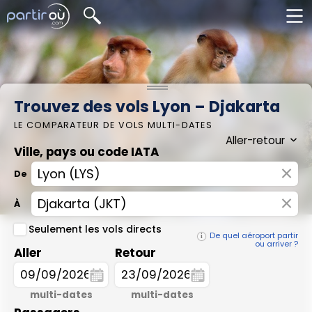
Trouvez des vols Lyon – Djakarta
LE COMPARATEUR DE VOLS MULTI-DATES
Ville, pays ou code IATA
×
De
×
À
Seulement les vols directs
De quel aéroport partir
ou arriver ?
Aller
Retour
multi-dates
multi-dates