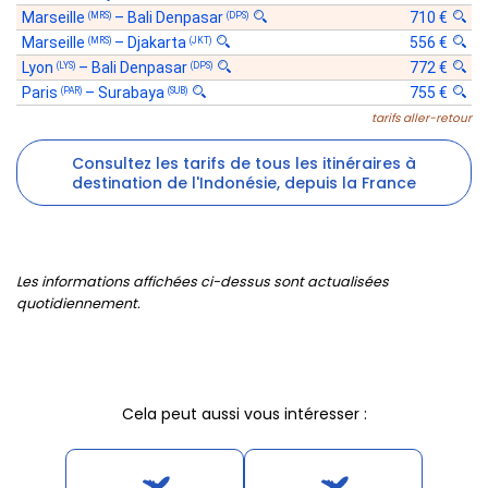
Marseille
–
Bali Denpasar
710 €
(MRS)
(DPS)
Marseille
–
Djakarta
556 €
(MRS)
(JKT)
Lyon
–
Bali Denpasar
772 €
(LYS)
(DPS)
Paris
–
Surabaya
755 €
(PAR)
(SUB)
tarifs aller-retour
Consultez les tarifs de tous les itinéraires à
destination de l'Indonésie, depuis la France
Les informations affichées ci-dessus sont actualisées
quotidiennement.
Cela peut aussi vous intéresser :