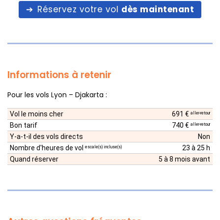
Réservez votre vol
dès maintenant
Informations à retenir
Pour les vols Lyon – Djakarta :
Vol le moins cher
691 €
aller-retour
Bon tarif
740 €
aller-retour
Y-a-t-il des vols directs
Non
Nombre d'heures de vol
23 à 25 h
escale(s) incluse(s)
Quand réserver
5 à 8 mois avant