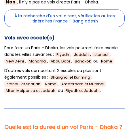
Non
, il n'y a pas de vols directs Paris – Dhaka.
À la recherche d'un vol direct, vérifiez les autres
itinéraires France – Bangladesh
Vols avec escale(s)
Pour faire un Paris – Dhaka, les vols pourront faire escale
dans les villes suivantes :
,
,
,
Riyadh
Jeddah
Istanbul
,
,
,
ou
.
New Delhi
Manama
Abou Dabi
Bangkok
Rome
D'autres vols comportant 2 escales ou plus sont
également possibles :
,
Shanghaï et Kunming
,
,
,
Istanbul et Sharjah
Rome
Amsterdam et Mumbai
ou
.
Milan Malpensa et Jeddah
Riyadh et Jeddah
Quelle est la durée d'un vol Paris – Dhaka ?