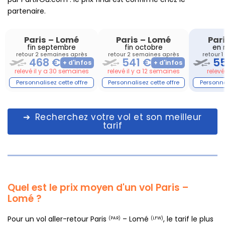
partenaire.
Paris
–
Lomé
Paris
–
Lomé
Par
fin septembre
fin octobre
en 
retour 2 semaines après
retour 2 semaines après
retour 
468 €
541 €
5
relevé il y a 30 semaines
relevé il y a 12 semaines
relevé 
Recherchez votre vol et son meilleur
tarif
Quel est le prix moyen d'un vol Paris –
Lomé ?
Pour un vol aller-retour Paris
– Lomé
, le tarif le plus
(PAR)
(LFW)