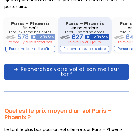
partenaire.
Paris
–
Phoenix
Paris
–
Phoenix
Paris
fin août
en novembre
en
retour 2 semaines après
retour 1 semaine après
retour 
578 €
627 €
6
relevé il y a 32 semaines
relevé il y a 8 jours
relevé i
Recherchez votre vol et son meilleur
tarif
Quel est le prix moyen d'un vol Paris –
Phoenix ?
Le tarif le plus bas pour un vol aller-retour Paris – Phoenix