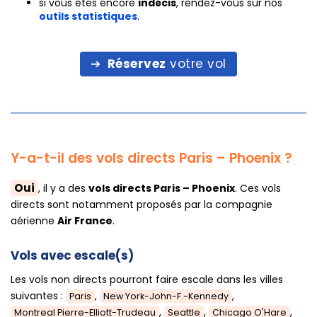
si vous êtes encore
indécis
, rendez-vous sur nos
outils statistiques
.
Réservez
votre vol
Y-a-t-il des vols directs Paris – Phoenix ?
Oui
, il y a des
vols directs Paris – Phoenix
. Ces vols
directs sont notamment proposés par la compagnie
aérienne
Air France
.
Vols avec escale(s)
Les vols non directs pourront faire escale dans les villes
suivantes :
,
,
Paris
New York-John-F.-Kennedy
,
,
,
Montreal Pierre-Elliott-Trudeau
Seattle
Chicago O'Hare