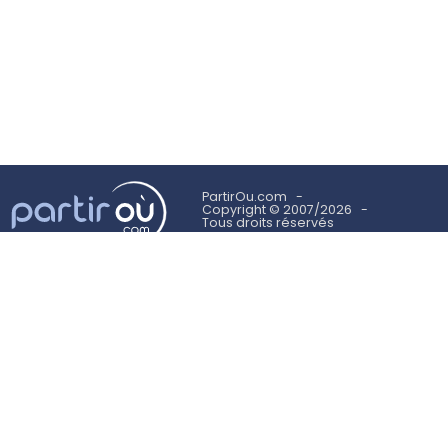
PartirOu.com
Copyright © 2007/2026
Tous droits réservés
Mentions légales
Politique des cookies
Utilisation des cookies
Conditions Générales d'Utilisation
Suivez-nous sur