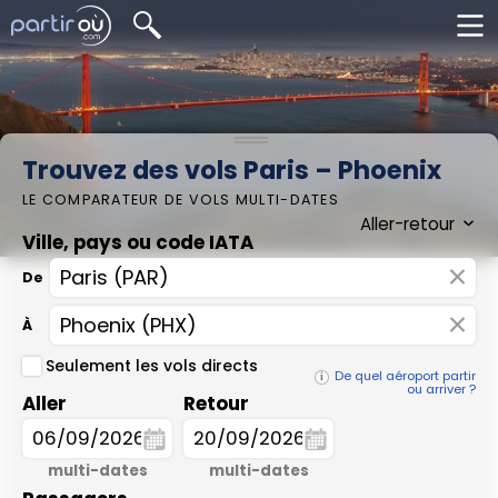
Trouvez des vols Paris – Phoenix
LE COMPARATEUR DE VOLS MULTI-DATES
Ville, pays ou code IATA
×
De
×
À
Seulement les vols directs
De quel aéroport partir
ou arriver ?
Aller
Retour
multi-dates
multi-dates