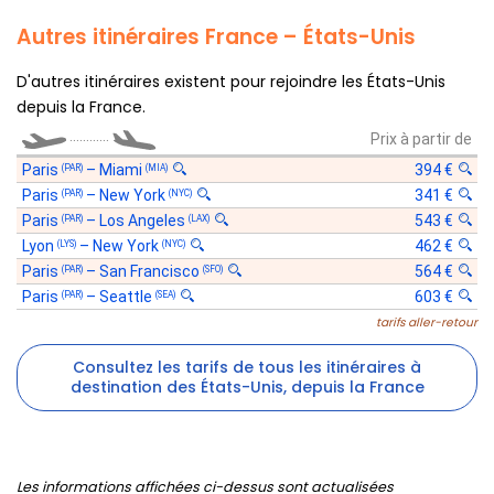
Autres itinéraires France – États-Unis
D'autres itinéraires existent pour rejoindre les États-Unis
depuis la France.
............
Prix à partir de
Paris
–
Miami
394 €
(PAR)
(MIA)
Paris
–
New York
341 €
(PAR)
(NYC)
Paris
–
Los Angeles
543 €
(PAR)
(LAX)
Lyon
–
New York
462 €
(LYS)
(NYC)
Paris
–
San Francisco
564 €
(PAR)
(SFO)
Paris
–
Seattle
603 €
(PAR)
(SEA)
tarifs aller-retour
Consultez les tarifs de tous les itinéraires à
destination des États-Unis, depuis la France
Les informations affichées ci-dessus sont actualisées