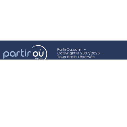
PartirOu.com
Copyright © 2007/2026
Tous droits réservés
Mentions légales
Politique des cookies
Utilisation des cookies
Conditions Générales d'Utilisation
Suivez-nous sur
NEWSLETTER