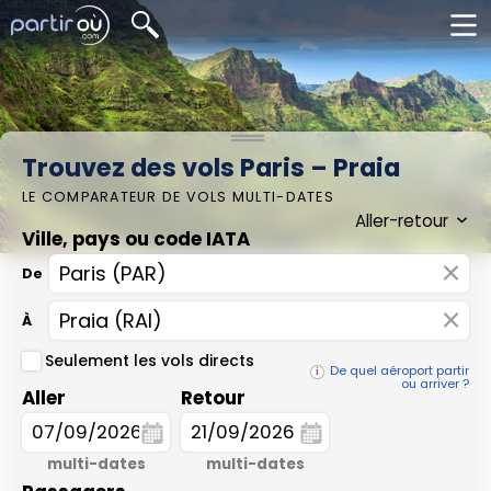
Trouvez des vols Paris – Praia
LE COMPARATEUR DE VOLS MULTI-DATES
Ville, pays ou code IATA
×
De
×
À
Seulement les vols directs
De quel aéroport partir
ou arriver ?
Aller
Retour
multi-dates
multi-dates