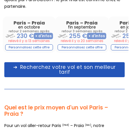
partenaire.
Paris
–
Praia
Paris
–
Praia
Par
en octobre
fin septembre
en j
retour 2 semaines après
retour 3 semaines après
retour 2
230 €
255 €
2
relevé il y a 13 semaines
relevé il y a 20 semaines
relevé i
Recherchez votre vol et son meilleur
tarif
Quel est le prix moyen d'un vol Paris –
Praia ?
Pour un vol aller-retour Paris
– Praia
, notre
(PAR)
(RAI)