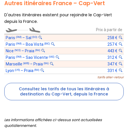
Autres itinéraires France – Cap-Vert
D'autres itinéraires existent pour rejoindre le Cap-Vert
depuis la France.
............
Prix à partir de
Paris
–
Sal
258 €
(PAR)
(SID)
Paris
–
Boa Vista
257 €
(PAR)
(BVC)
Nice
–
Praia
443 €
(NCE)
(RAI)
Paris
–
Sao Vicente
312 €
(PAR)
(VXE)
Marseille
–
Praia
347 €
(MRS)
(RAI)
Lyon
–
Praia
331 €
(LYS)
(RAI)
tarifs aller-retour
Consultez les tarifs de tous les itinéraires à
destination du Cap-Vert, depuis la France
Les informations affichées ci-dessus sont actualisées
quotidiennement.