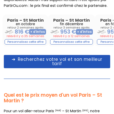
PartirOu.com : le prix final est confirmé chez le partenaire.
Paris
–
St Martin
Paris
–
St Martin
Paris
en octobre
fin décembre
en f
retour 2 semaines après
retour 3 semaines après
retour 2
816 €
953 €
95
relevé il y a 35 semaines
relevé il y a 12 semaines
relevé il
Recherchez votre vol et son meilleur
tarif
Quel est le prix moyen d'un vol Paris – St
Martin ?
Pour un vol aller-retour Paris
– St Martin
, notre
(PAR)
(SFG)