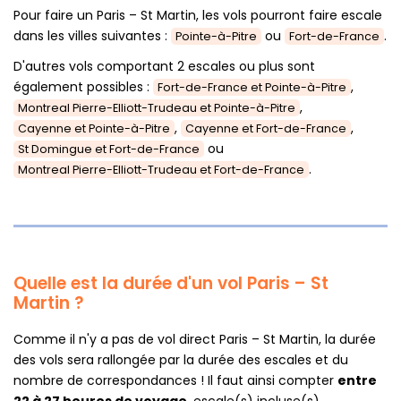
Pour faire un Paris – St Martin, les vols pourront faire escale
dans les villes suivantes :
ou
.
Pointe-à-Pitre
Fort-de-France
D'autres vols comportant 2 escales ou plus sont
également possibles :
,
Fort-de-France et Pointe-à-Pitre
,
Montreal Pierre-Elliott-Trudeau et Pointe-à-Pitre
,
,
Cayenne et Pointe-à-Pitre
Cayenne et Fort-de-France
ou
St Domingue et Fort-de-France
.
Montreal Pierre-Elliott-Trudeau et Fort-de-France
Quelle est la durée d'un vol Paris – St
Martin ?
Comme il n'y a pas de vol direct Paris – St Martin, la durée
des vols sera rallongée par la durée des escales et du
nombre de correspondances ! Il faut ainsi compter
entre
22 à 27 heures de voyage
, escale(s) incluse(s).