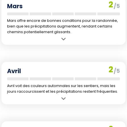
2
Mars
/5
Mars offre encore de bonnes conditions pour la randonnée,
bien que les précipitations augmentent, rendant certains
chemins potentiellement glissants.
Avantage :
Températures agréables, début de l'automne.
Inconvénient :
Augmentation des précipitations pouvant rendre les
sentiers plus glissants.
2
Avril
/5
Avril voit des couleurs automnales sur les sentiers, mais les
jours raccourcissent et les précipitations restent fréquentes.
Avantage :
Transition vers l'automne, paysages changeants.
Inconvénient :
Réduction de la durée des journées et températures
plus fraîches.