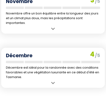
3
Novembre
/5
Novembre offre un bon équilibre entre la longueur des jours
et un climat plus doux, mais les précipitations sont
importantes.
Avantage :
Jours très longs, début de la saison de floraison.
Inconvénient :
Pluies fréquentes limitant certaines randonnées.
4
Décembre
/5
Décembre est idéal pour la randonnée avec des conditions
favorables et une végétation luxuriante en ce début d'été en
Tasmanie.
Avantage :
Températures réchauffées, jours très longs et début de
l'été.
Inconvénient :
Quelques précipitations possibles mais moindres
que les mois précédents.