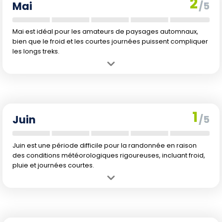
2
Mai
/5
Mai est idéal pour les amateurs de paysages automnaux,
bien que le froid et les courtes journées puissent compliquer
les longs treks.
Avantage :
Paysages d'automne uniques.
Inconvénient :
Températures plus froides et jours plus courts
rendent les randonnées plus exigeantes.
1
Juin
/5
Juin est une période difficile pour la randonnée en raison
des conditions météorologiques rigoureuses, incluant froid,
pluie et journées courtes.
Avantage :
Moins de monde sur les sentiers.
Inconvénient :
Températures basses, pluie importante, jours très
courts.