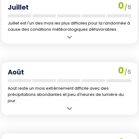
0
Juillet
/5
Juillet est l'un des mois les plus difficiles pour la randonnée à
cause des conditions météorologiques défavorables.
Avantage :
Solitude sur les sentiers.
Inconvénient :
Conditions climatiques sévères avec beaucoup de
pluie et de froid.
0
Août
/5
Août reste un mois extrêmement difficile avec des
précipitations abondantes et peu d'heures de lumière du
jour.
Avantage :
Moins de foule, potentiel de voir des paysages
enneigés.
Inconvénient :
Conditions climatiques défavorables similaires à
juillet, avec encore plus de précipitations.