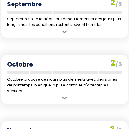
2
Septembre
/5
Septembre initie le début du réchauffement et des jours plus
longs, mais les conditions restent souvent humides.
Avantage :
Début de l'éclaircissement des conditions avec l'arrivée
du printemps.
Inconvénient :
Pluies encore fréquentes et températures froides.
2
Octobre
/5
Octobre propose des jours plus cléments avec des signes
de printemps, bien que la pluie continue d'affecter les
sentiers.
Avantage :
Amélioration notable de la météo. Printemps naissant
avec floraisons.
Inconvénient :
Précipitations encore fréquentes limitant certaines
randonnées.