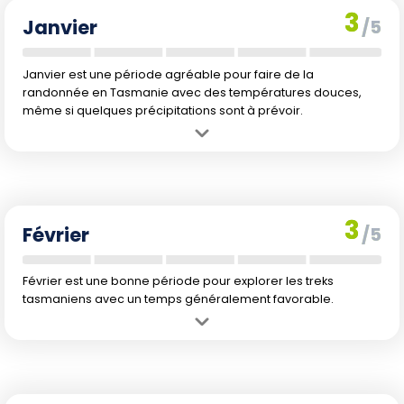
3
Janvier
/5
Janvier est une période agréable pour faire de la
randonnée en Tasmanie avec des températures douces,
même si quelques précipitations sont à prévoir.
Avantage :
Météo relativement chaude avec des jours longs.
Inconvénient :
Précipitations modérées, certains sentiers peuvent
être humides.
3
Février
/5
Février est une bonne période pour explorer les treks
tasmaniens avec un temps généralement favorable.
Avantage :
Températures douces et journées suffisamment
longues.
Inconvénient :
Précipitations légèrement inférieures à janvier, mais
toujours présentes.