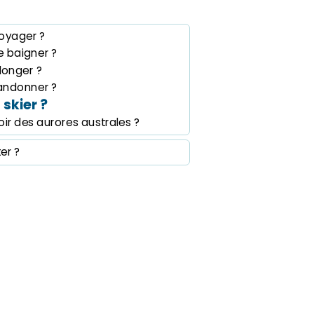
oyager ?
 baigner ?
longer ?
andonner ?
skier ?
ir des aurores australes ?
ter ?