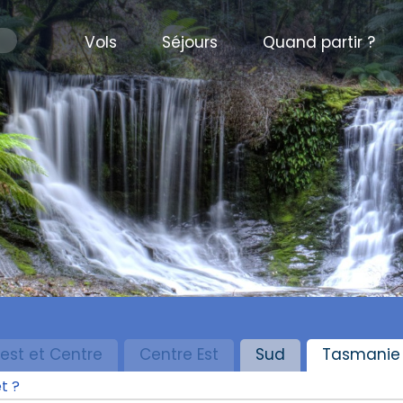
Vols
Séjours
Quand partir ?
est et Centre
Centre Est
Sud
Tasmanie
t ?