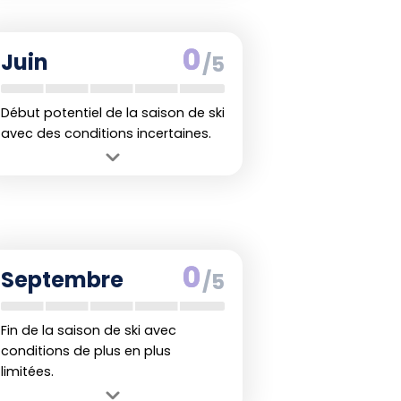
agréables.
Inconvénient :
Neige absente,
0
Juin
/5
impossible de skier.
Début potentiel de la saison de ski
avec des conditions incertaines.
Avantage :
Début de l'hiver austral,
premières chutes de neige dans les
stations.
Inconvénient :
Enneigement encore
incertain, ski limité.
0
Septembre
/5
Fin de la saison de ski avec
conditions de plus en plus
limitées.