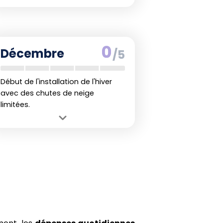
Avantage :
Encore possible de
profiter des dernières neiges de la
saison.
Inconvénient :
Enneigement en
0
Décembre
/5
diminution rapide à l'approche du
printemps.
Début de l'installation de l'hiver
avec des chutes de neige
limitées.
Avantage :
Début des premières
neiges dans les stations, signe de
l'arrivée de l'hiver.
Inconvénient :
Enneigement
insuffisant pour des vacances de ski
optimales.