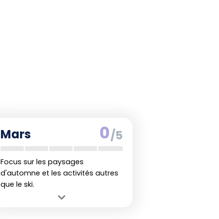
0
Mars
/5
Focus sur les paysages
d'automne et les activités autres
que le ski.
Avantage :
Le début de l'automne
austral permet des randonnées