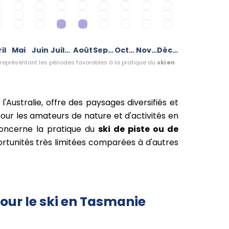
il
Mai
Juin
Juillet
Août
Septembre
Octobre
Novembre
Décembre
représentant les périodes favorables à la pratique du
ski en
e l'Australie, offre des paysages diversifiés et
our les amateurs de nature et d'activités en
concerne la pratique du
ski de piste ou de
ortunités très limitées comparées à d'autres
our le ski en Tasmanie