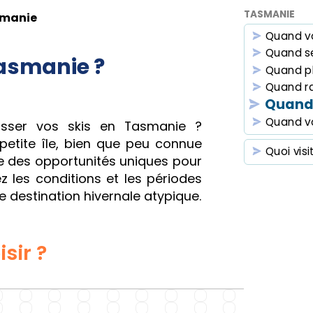
TASMANIE
manie
Quand v
Quand se
asmanie ?
Quand p
Quand r
Quand 
Quand vo
sser vos skis en Tasmanie ?
etite île, bien que peu connue
Quoi visi
re des opportunités uniques pour
z les conditions et les périodes
e destination hivernale atypique.
sir ?