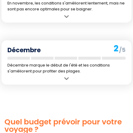
En novembre, les conditions s'améliorent lentement, mais ne
sont pas encore optimales pour se baigner.
Avantage :
Climat plus chaud et plus sec qu'aux mois précédents.
Inconvénient :
L'eau commence à se réchauffer mais reste fraîche
pour la baignade.
2
Décembre
/5
Décembre marque le début de l'été et les conditions
s'améliorent pour profiter des plages.
Avantage :
Retour de plus chaudes journées propices aux activités
de plage.
Inconvénient :
L'eau reste à la limite inférieure du supportable pour
la baignade à 16 °C.
Quel budget prévoir pour votre
voyage ?