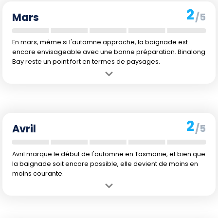
qui peut être un peu frais après la baignade.
2
Mars
/5
En mars, même si l'automne approche, la baignade est
encore envisageable avec une bonne préparation. Binalong
Bay reste un point fort en termes de paysages.
Avantage :
Encore des températures de l'air agréables pour passer
du temps à l'extérieur.
Inconvénient :
L'eau reste fraîche et le risque de précipitations est
un peu plus élevé qu'en début d'année.
2
Avril
/5
Avril marque le début de l'automne en Tasmanie, et bien que
la baignade soit encore possible, elle devient de moins en
moins courante.
Avantage :
Moins de monde sur les plages après la haute saison
estivale.
Inconvénient :
Les températures commencent à baisser, tant pour