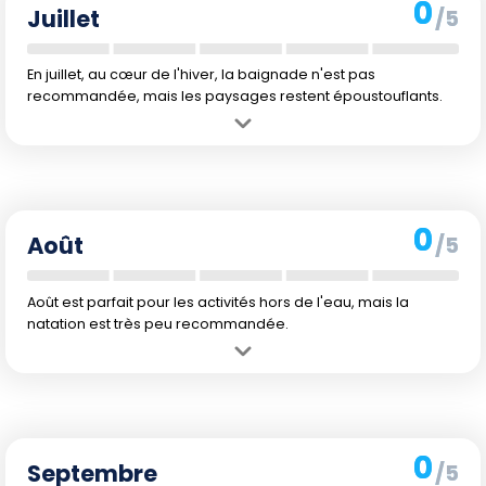
0
Juillet
/5
En juillet, au cœur de l'hiver, la baignade n'est pas
recommandée, mais les paysages restent époustouflants.
Avantage :
Journées claires offrant de belles vues sur les plages et
environnements naturels.
Inconvénient :
Températures froides, tant dans l'air que dans l'eau.
Rares sont ceux qui s'aventurent à nager.
0
Août
/5
Août est parfait pour les activités hors de l'eau, mais la
natation est très peu recommandée.
Avantage :
Espèces migratrices visibles et conditions de
randonnée excellentes.
Inconvénient :
L'eau est encore trop froide, à 13 °C, et le climat
humide n'encourage pas la baignade.
0
Septembre
/5