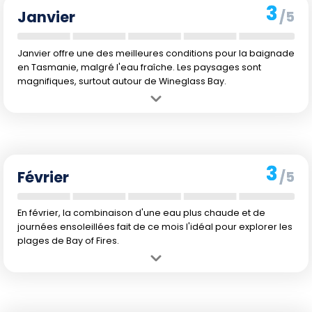
3
Janvier
/5
Janvier offre une des meilleures conditions pour la baignade
en Tasmanie, malgré l'eau fraîche. Les paysages sont
magnifiques, surtout autour de Wineglass Bay.
Avantage :
Températures de l'air les plus élevées de l'année, avec
des maximas pouvant atteindre 18 °C.
Inconvénient :
L'eau est encore fraîche et peut ne pas convenir aux
baigneurs frileux.
3
Février
/5
En février, la combinaison d'une eau plus chaude et de
journées ensoleillées fait de ce mois l'idéal pour explorer les
plages de Bay of Fires.
Avantage :
Température de l'eau au plus haut pour l'année, à 17 °C,
permettant une baignade relativement agréable.
Inconvénient :
Les maximas de l'air restent en dessous de 20 °C, ce