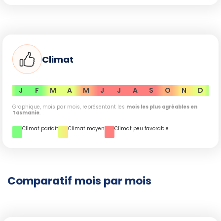
Climat
J
F
M
A
M
J
J
A
S
O
N
D
Graphique, mois par mois, représentant les
mois les plus agréables en
Tasmanie
.
Climat parfait
Climat moyen
Climat peu favorable
Comparatif mois par mois