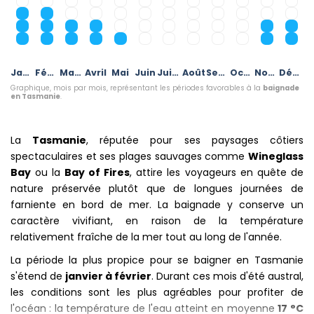
Janvier
Février
Mars
Avril
Mai
Juin
Juillet
Août
Septembre
Octobre
Novembre
Décembre
Graphique, mois par mois, représentant les périodes favorables à la
baignade
en Tasmanie
.
La
Tasmanie
, réputée pour ses paysages côtiers
spectaculaires et ses plages sauvages comme
Wineglass
Bay
ou la
Bay of Fires
, attire les voyageurs en quête de
nature préservée plutôt que de longues journées de
farniente en bord de mer. La baignade y conserve un
caractère vivifiant, en raison de la température
relativement fraîche de la mer tout au long de l'année.
La période la plus propice pour se baigner en Tasmanie
s'étend de
janvier à février
. Durant ces mois d'été austral,
les conditions sont les plus agréables pour profiter de
l'océan : la température de l'eau atteint en moyenne
17 °C