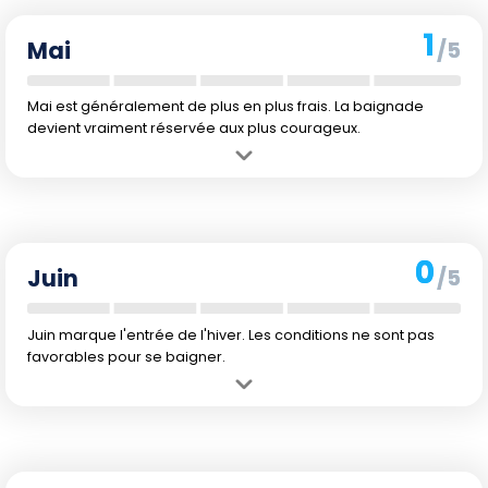
l'air que pour l'eau, ce qui rend la baignade moins agréable.
1
Mai
/5
Mai est généralement de plus en plus frais. La baignade
devient vraiment réservée aux plus courageux.
Avantage :
Climat toujours agréable pour des activités terrestres
comme la randonnée.
Inconvénient :
L'eau froide à 15 °C et les températures de l'air en
baisse rendent la baignade moins attrayante.
0
Juin
/5
Juin marque l'entrée de l'hiver. Les conditions ne sont pas
favorables pour se baigner.
Avantage :
Idéal pour profiter des paysages dramatiques sans la
foule.
Inconvénient :
L'eau tombe à 14 °C et le temps devient plus pluvieux.
Pas propice à la baignade.