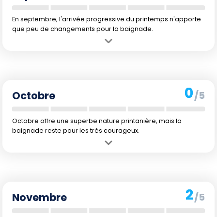
En septembre, l'arrivée progressive du printemps n'apporte
que peu de changements pour la baignade.
Avantage :
Début du printemps, les journées commencent à
rallonger.
Inconvénient :
L'eau reste très froide et le temps reste incertain
avec des précipitations fréquentes.
0
Octobre
/5
Octobre offre une superbe nature printanière, mais la
baignade reste pour les très courageux.
Avantage :
Changements saisonniers visibles dans la nature avec
floraison spectaculaire.
Inconvénient :
L'eau est encore froide à 13 °C, et les températures
de l'air restent fraîches.
2
Novembre
/5