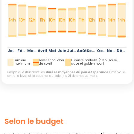
14h
13h
12h
11h
10h
10h
10h
11h
12h
13h
14h
14h
Janvier
Février
Mars
Avril
Mai
Juin
Juillet
Août
Septembre
Octobre
Novembre
Décembre
Lumière
Lever et coucher
Lumière partielle (crépuscule,
maximum
du soleil
aube et golden hour)
Graphique illustrant les
durées moyennes du jour à Esperance
(intervalle
entre le lever et le coucher du soleil) le 21 de chaque mois.
Selon le budget