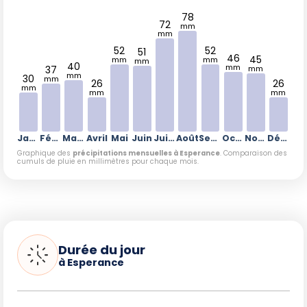
78
72
mm
mm
52
52
51
46
45
mm
mm
mm
40
mm
37
mm
mm
30
mm
26
26
mm
mm
mm
Janvier
Février
Mars
Avril
Mai
Juin
Juillet
Août
Septembre
Octobre
Novembre
Décembre
Graphique des
précipitations mensuelles à Esperance
. Comparaison des
cumuls de pluie en millimètres pour chaque mois.
Durée du jour
à Esperance