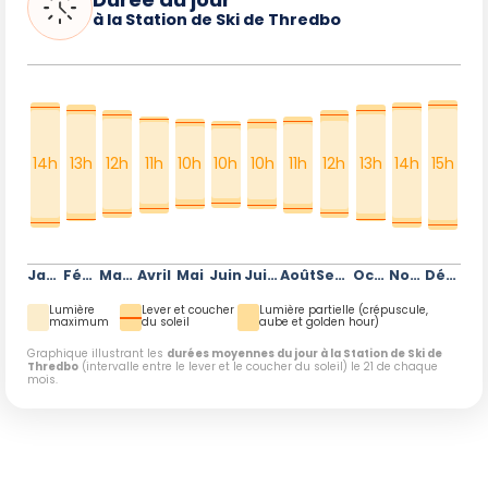
à la Station de Ski de Thredbo
14h
13h
12h
11h
10h
10h
10h
11h
12h
13h
14h
15h
Janvier
Février
Mars
Avril
Mai
Juin
Juillet
Août
Septembre
Octobre
Novembre
Décembre
Lumière
Lever et coucher
Lumière partielle (crépuscule,
maximum
du soleil
aube et golden hour)
Graphique illustrant les
durées moyennes du jour à la Station de Ski de
Thredbo
(intervalle entre le lever et le coucher du soleil) le 21 de chaque
mois.