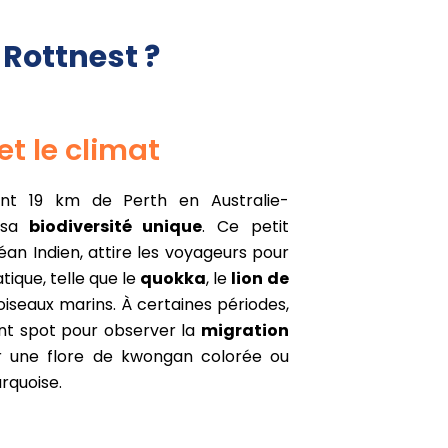
e Rottnest ?
et le climat
ment 19 km de Perth en Australie-
r sa
biodiversité unique
. Ce petit
océan Indien, attire les voyageurs pour
ique, telle que le
quokka
, le
lion de
'oiseaux marins. À certaines périodes,
ent spot pour observer la
migration
ir une flore de kwongan colorée ou
urquoise.