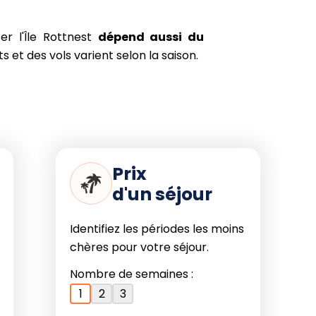
programmer votre
er l'Île Rottnest
dépend aussi du
 et des vols varient selon la saison.
(juin-juillet) connaît des journées
t gêner la visite à vélo ou à pied et
s c'est le moment privilégié pour
fin d'hiver et au printemps austral
les paysages pour les amateurs de
e nature.
Prix
d'un séjour
our partir à
l'île Rottnest
dépend de
vril pour le climat, la diversité de la
Identifiez les périodes les moins
 sous le soleil ; optez pour juin à
chères pour votre séjour.
n des baleines ou l'explosion florale,
ion plus douce.
Nombre de semaines :
1
2
3