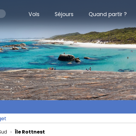
Vols
Séjours
Quand partir ?
get
Sud
Île Rottnest