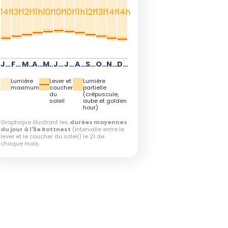
14h
13h
12h
11h
10h
10h
10h
11h
12h
13h
14h
14h
Janvier
Février
Mars
Avril
Mai
Juin
Juillet
Août
Septembre
Octobre
Novembre
Décembre
Lumière
Lever et
Lumière
maximum
coucher
partielle
du
(crépuscule,
soleil
aube et golden
hour)
Graphique illustrant les
durées moyennes
du jour à l'Île Rottnest
(intervalle entre le
lever et le coucher du soleil) le 21 de
chaque mois.