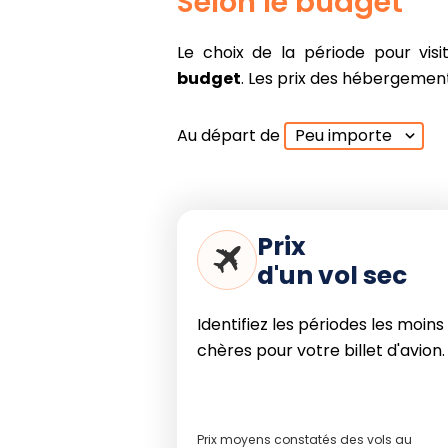
Selon le budget
À retenir avant de 
séjour
Le choix de la période pour visit
budget
. Les prix des hébergements
Le cœur de l'hiver austral 
fraîches et pluvieuses pouvan
Au départ de
Peu importe
rendre la mer agitée, mai
l'observation des baleines.
La floraison du kwongan en 
(août-octobre) transforme 
botanique et de photographi
Prix
d'un vol sec
En résumé, la meilleure période p
vos envies : privilégiez octobre à a
Identifiez les périodes les moins
faune et la découverte de l'île
chères pour votre billet d'avion.
septembre si vous visez la migratio
tout en profitant d'une fréquentat
Prix moyens constatés des vols au