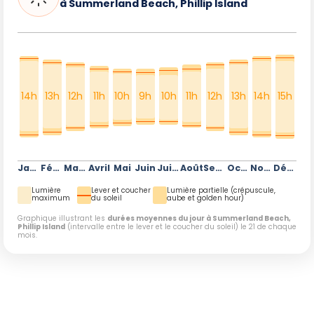
à Summerland Beach, Phillip Island
14h
13h
12h
11h
10h
9h
10h
11h
12h
13h
14h
15h
Janvier
Février
Mars
Avril
Mai
Juin
Juillet
Août
Septembre
Octobre
Novembre
Décembre
Lumière
Lever et coucher
Lumière partielle (crépuscule,
maximum
du soleil
aube et golden hour)
Graphique illustrant les
durées moyennes du jour à Summerland Beach,
Phillip Island
(intervalle entre le lever et le coucher du soleil) le 21 de chaque
mois.