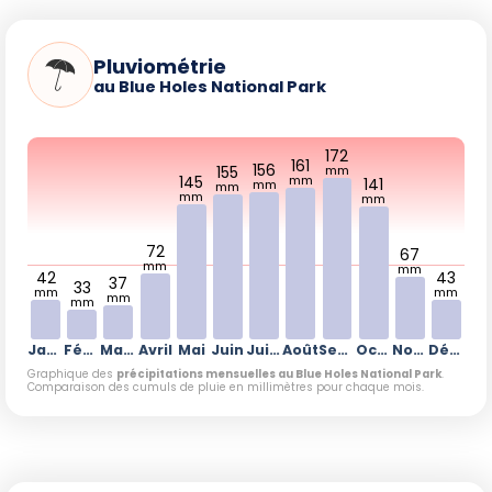
Pluviométrie
au Blue Holes National Park
172
161
156
155
mm
145
mm
141
mm
mm
mm
mm
72
67
mm
mm
42
43
37
33
mm
mm
mm
mm
Janvier
Février
Mars
Avril
Mai
Juin
Juillet
Août
Septembre
Octobre
Novembre
Décembre
Graphique des
précipitations mensuelles au Blue Holes National Park
.
Comparaison des cumuls de pluie en millimètres pour chaque mois.