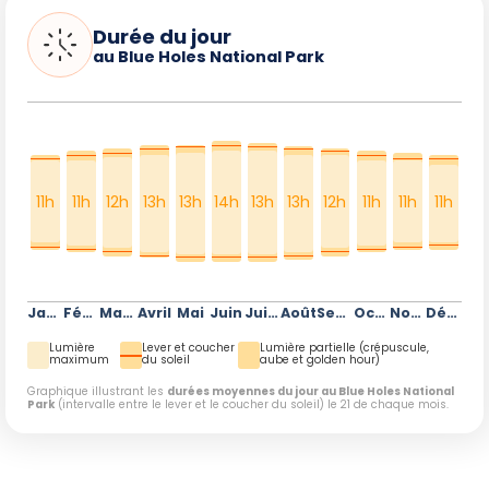
Durée du jour
au Blue Holes National Park
11h
11h
12h
13h
13h
14h
13h
13h
12h
11h
11h
11h
Janvier
Février
Mars
Avril
Mai
Juin
Juillet
Août
Septembre
Octobre
Novembre
Décembre
Lumière
Lever et coucher
Lumière partielle (crépuscule,
maximum
du soleil
aube et golden hour)
Graphique illustrant les
durées moyennes du jour au Blue Holes National
Park
(intervalle entre le lever et le coucher du soleil) le 21 de chaque mois.