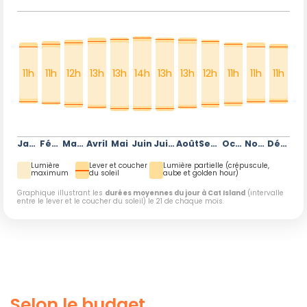
11h
11h
12h
13h
13h
14h
13h
13h
12h
11h
11h
11h
Janvier
Février
Mars
Avril
Mai
Juin
Juillet
Août
Septembre
Octobre
Novembre
Décembre
Lumière
Lever et coucher
Lumière partielle (crépuscule,
maximum
du soleil
aube et golden hour)
Graphique illustrant les
durées moyennes du jour à Cat Island
(intervalle
entre le lever et le coucher du soleil) le 21 de chaque mois.
Selon le budget