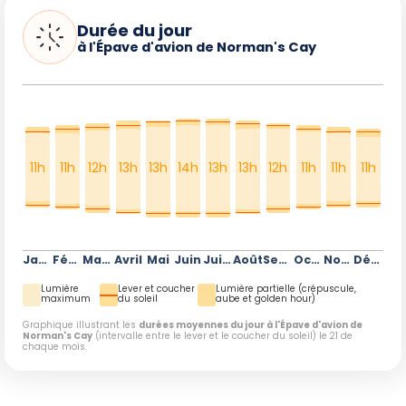
Durée du jour
à l'Épave d'avion de Norman's Cay
11h
11h
12h
13h
13h
14h
13h
13h
12h
11h
11h
11h
Janvier
Février
Mars
Avril
Mai
Juin
Juillet
Août
Septembre
Octobre
Novembre
Décembre
Lumière
Lever et coucher
Lumière partielle (crépuscule,
maximum
du soleil
aube et golden hour)
Graphique illustrant les
durées moyennes du jour à l'Épave d'avion de
Norman's Cay
(intervalle entre le lever et le coucher du soleil) le 21 de
chaque mois.