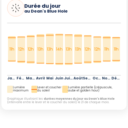
Durée du jour
au Dean's Blue Hole
11h
12h
12h
13h
13h
14h
13h
13h
12h
12h
11h
11h
Janvier
Février
Mars
Avril
Mai
Juin
Juillet
Août
Septembre
Octobre
Novembre
Décembre
Lumière
Lever et coucher
Lumière partielle (crépuscule,
maximum
du soleil
aube et golden hour)
Graphique illustrant les
durées moyennes du jour au Dean's Blue Hole
(intervalle entre le lever et le coucher du soleil) le 21 de chaque mois.