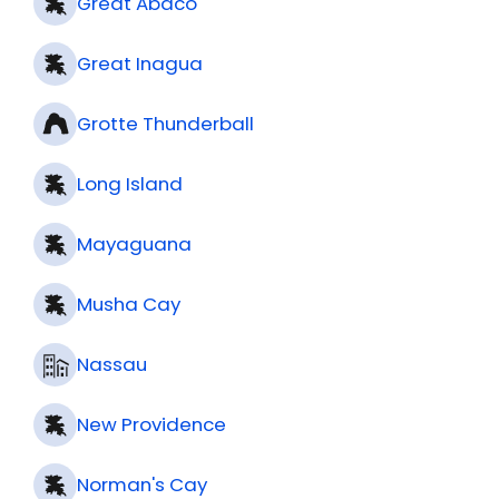
Great Abaco
Great Inagua
Grotte Thunderball
Long Island
Mayaguana
Musha Cay
Nassau
New Providence
Norman's Cay