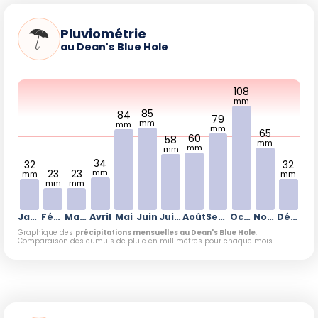
Pluviométrie
au Dean's Blue Hole
108
mm
85
84
79
mm
mm
mm
65
60
58
mm
mm
mm
34
32
32
23
23
mm
mm
mm
mm
mm
Janvier
Février
Mars
Avril
Mai
Juin
Juillet
Août
Septembre
Octobre
Novembre
Décembre
Graphique des
précipitations mensuelles au Dean's Blue Hole
.
Comparaison des cumuls de pluie en millimètres pour chaque mois.