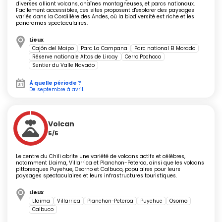
diverses alliant volcans, chaînes montagneuses, et parcs nationaux.
monde), le martinet et une myriade d'oiseaux. Près de
Facilement accessibles, ces sites proposent d'explorer des paysages
variés dans la Cordillère des Andes, où la biodiversité est riche et les
Puerto Varas et Frutillar, profitez de balades en catamaran
panoramas spectaculaires.
ou en kayak sur le
Lago Llanquihue
, bordé de plages
Lieux
naturelles et de panoramas sur les volcans enneigés.
Cajón del Maipo
Parc La Campana
Parc national El Morado
Réserve nationale Altos de Lircay
Cerro Pochoco
Plus au nord, la
Vallée de l'Elqui
fascine par ses paysages
Sentier du Valle Navado
secs et grandioses. Les cieux limpides séduisent
astronomes et curieux : plusieurs observatoires, comme
À quelle période ?
De septembre à avril.
Cerro Tololo ou La Silla, proposent des nuits d'observation
pour le grand public (pensez à réserver).
Ne manquez pas non plus le littoral, de
Pichilemu
(spot
Volcan
reconnu de surf) aux plages de Concón ou Algarrobo. Sur la
5/5
côte, il est possible d'apercevoir des lions de mer,
manchots de Humboldt
ou encore, au large, des
Le centre du Chili abrite une variété de volcans actifs et célèbres,
notamment Llaima, Villarrica et Planchon-Peteroa, ainsi que les volcans
dauphins. L'eau y reste fraîche même en été, mais la
pittoresques Puyehue, Osorno et Calbuco, populaires pour leurs
paysages spectaculaires et leurs infrastructures touristiques.
beauté sauvage est préservée.
Lieux
Llaima
Villarrica
Planchon-Peteroa
Puyehue
Osorno
Calbuco
Découvertes culturelles et