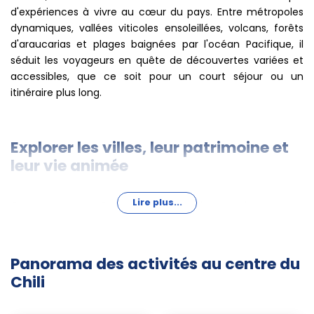
d'expériences à vivre au cœur du pays. Entre métropoles
dynamiques, vallées viticoles ensoleillées, volcans, forêts
d'araucarias et plages baignées par l'océan Pacifique, il
séduit les voyageurs en quête de découvertes variées et
accessibles, que ce soit pour un court séjour ou un
itinéraire plus long.
Explorer les villes, leur patrimoine et
leur vie animée
Lire plus...
Commencez par
Santiago du Chili
, la capitale moderne
nichée au pied de la Cordillère des Andes. Flânez sur la
Plaza de Armas, explorez les expositions du Museo de la
Memoria ou du musée précolombien, puis grimpez en
Panorama des activités au centre du
funiculaire sur le
Cerro San Cristóbal
pour embrasser la
Chili
ville d'un seul regard. Le parc métropolitain, accessible et
boisé, est idéal pour des balades à pied ou à vélo.