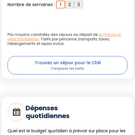
Nombre de semaines :
1
2
3
De nombreux sites naturels de la région sont sensibles : il
convient de rester sur les sentiers lors des randonnées
dans les parcs (La Campana, Cajón del Maipo, Altos de
Lircay), de rapporter ses déchets et de limiter l'usage de
Prix moyens constatés des séjours au départ de
la France et
villes frontalières
. Tarifs par personne, transports, taxes,
véhicules en zones protégées. N'approchez pas de trop
hébergements et repas inclus.
près les animaux, et privilégiez des activités avec des
opérateurs responsables. Le Chili met en place des
Trouvez un séjour pour le Chili
initiatives pour préserver son patrimoine naturel et
culturel : votre comportement peut contribuer à ce
maintien.
Dépenses
quotidiennes
Quel est le budget quotidien à prévoir sur place pour les