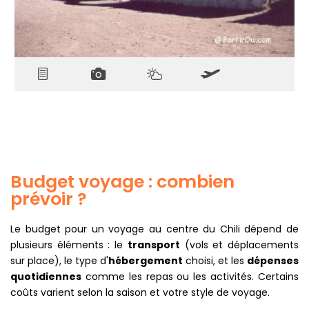
explorez les petits villages littoraux cachés entre Algarrobo
et la réserve de Pingüino de Humboldt, souvent déserts
hors saison.
Idées de séjour pour explorer la
région
1 semaine
: Santiago, Valparaíso, Viña del Mar,
excursion au Cajón del Maipo ou dans les vignobles
Budget voyage : combien
alentours.
prévoir ?
2 semaines
: Ajoutez l'exploration de La Serena, la
vallée de l'Elqui, Concepción, et plongez dans la
région des lacs (Puerto Varas, Parc national Vicente
Le budget pour un voyage au centre du Chili dépend de
Pérez Rosales).
plusieurs éléments : le
transport
(vols et déplacements
3 semaines
: Complétez avec des randonnées dans
sur place), le type d'
hébergement
choisi, et les
dépenses
les parcs (La Campana, Altos de Lircay), sorties
quotidiennes
comme les repas ou les activités. Certains
nature sur les volcans, et activités dans les petits
coûts varient selon la saison et votre style de voyage.
villages côtiers ou viticoles moins fréquentés.