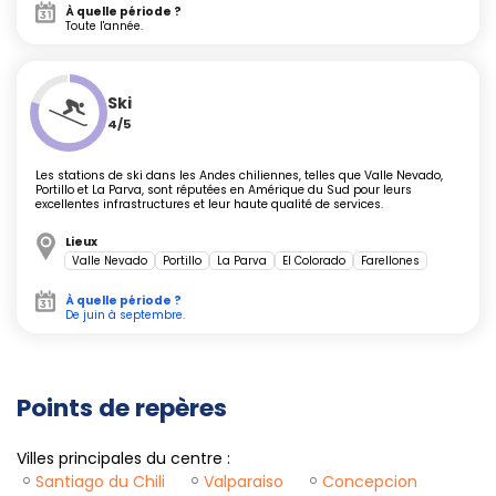
expériences locales
À quelle période ?
Toute l'année.
L'une des expériences typiques du centre du Chili est la
Ski
visite des
vallées viticoles
: Maipo, Casablanca,
4/5
Colchagua et Itata révèlent sauvignon blanc, chardonnay
ou carménère à travers des caves accueillantes. Sur place,
Les stations de ski dans les Andes chiliennes, telles que Valle Nevado,
dégustez fromages et charcuteries locales, et découvrez
Portillo et La Parva, sont réputées en Amérique du Sud pour leurs
excellentes infrastructures et leur haute qualité de services.
la culture du vin chilien sous de multiples formes – visite
des installations, dégustation ou balade à vélo entre les
Lieux
vignes.
Valle Nevado
Portillo
La Parva
El Colorado
Farellones
Le centre brille aussi côté gastronomie : goûtez à la
À quelle période ?
De juin à septembre.
merluza frita (poisson frit), aux empanadas ou au pastel
de choclo (gratin de maïs). Plusieurs marchés, comme
celui de Concepción ou de La Serena, vous plongent dans
la vie quotidienne et offrent de nombreux produits
Points de repères
artisanaux.
Villes principales du centre :
Santiago du Chili
Valparaiso
Concepcion