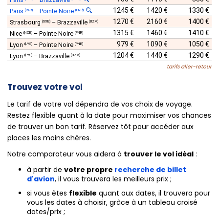
1245 €
1420 €
1330 €
Paris
–
Pointe Noire
(PAR)
(PNR)
1270 €
2160 €
1400 €
Strasbourg
–
Brazzaville
(SXB)
(BZV)
1315 €
1460 €
1410 €
Nice
–
Pointe Noire
(NCE)
(PNR)
979 €
1090 €
1050 €
Lyon
–
Pointe Noire
(LYS)
(PNR)
1204 €
1440 €
1290 €
Lyon
–
Brazzaville
(LYS)
(BZV)
tarifs aller-retour
Trouvez votre vol
Le tarif de votre vol dépendra de vos choix de voyage.
Restez flexible quant à la date pour maximiser vos chances
de trouver un bon tarif. Réservez tôt pour accéder aux
places les moins chères.
Notre comparateur vous aidera à
trouver le vol idéal
:
à partir de
votre propre
recherche de billet
d'avion
, il vous trouvera les meilleurs prix ;
si vous êtes
flexible
quant aux dates, il trouvera pour
vous les dates à choisir, grâce à un tableau croisé
dates/prix ;