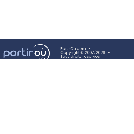
PartirOu.com
Copyright © 2007/2026
Tous droits réservés
Mentions légales
Politique des cookies
Utilisation des cookies
Conditions Générales d'Utilisation
Suivez-nous sur
NEWSLETTER