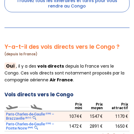
Trouvez tous les itinéraires et tarifs pour vous
rendre au Congo
Y-a-t-il des vols directs vers le Congo ?
(depuis la France)
Oui
, il y a des
vols directs
depuis la France vers le
Congo. Ces vols directs sont notamment proposés par la
compagnie aérienne
Air France
.
Vols directs vers le Congo
Prix
Prix
Prix
............
mini
moyen
attractif
Paris-Charles-de-Gaulle
–
(CDG)
1074 €
1547 €
1170 €
Brazzaville
(BZV)
Paris-Charles-de-Gaulle
–
(CDG)
1472 €
2891 €
1650 €
Pointe Noire
(PNR)