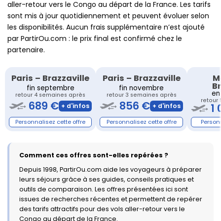
aller-retour vers le Congo au départ de la France. Les tarifs
sont mis à jour quotidiennement et peuvent évoluer selon
les disponibilités. Aucun frais supplémentaire n’est ajouté
par PartirOu.com : le prix final est confirmé chez le
partenaire.
Paris
–
Brazzaville
Paris
–
Brazzaville
M
Br
fin septembre
fin novembre
en
retour 4 semaines après
retour 3 semaines après
retour
689 €
856 €
1
Comment ces offres sont-elles repérées ?
Depuis 1998, PartirOu.com aide les voyageurs à préparer
leurs séjours grâce à ses guides, conseils pratiques et
outils de comparaison. Les offres présentées ici sont
issues de recherches récentes et permettent de repérer
des tarifs attractifs pour des vols aller-retour vers le
Congo au départ de la France.