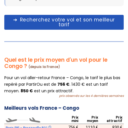
Recherchez votre vol et son meilleur
tarif
Quel est le prix moyen d'un vol pour le
Congo ?
(depuis la France)
Pour un vol aller-retour France – Congo, le tarif le plus bas
repéré par PartirOu est de
756 €
. 1430 € est un tarif
moyen.
850 €
est un prix attractif.
prix observés sur les 4 dernières semaines
Meilleurs vols France – Congo
Prix
Prix
Prix
............
mini
moyen
attractif
756 €
1110 €
830 €
Paris
–
Brazzaville
(PAR)
(BZV)