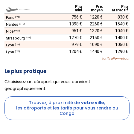
Prix
Prix
Prix
............
mini
moyen
attractif
756 €
1220 €
830 €
Paris
(PAR)
1398 €
2260 €
1540 €
Nantes
(NTE)
951 €
1370 €
1040 €
Nice
(NCE)
1270 €
2150 €
1400 €
Strasbourg
(SXB)
979 €
1090 €
1050 €
Lyon
(LYS)
1204 €
1440 €
1290 €
Lyon
(LYS)
tarifs aller-retour
Le plus pratique
Choisissez un aéroport qui vous convient
géographiquement.
Trouvez, à proximité de
votre ville
,
les aéroports et les tarifs pour vous rendre au
Congo