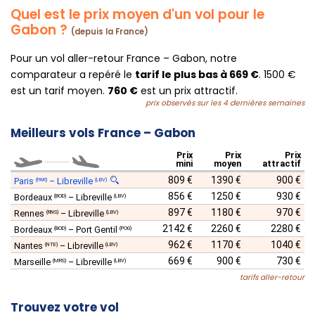
Quel est le prix moyen d'un vol pour le
Gabon ?
(depuis la France)
Pour un vol aller-retour France – Gabon, notre
comparateur a repéré le
tarif le plus bas à 669 €
. 1500 €
est un tarif moyen.
760 €
est un prix attractif.
prix observés sur les 4 dernières semaines
Meilleurs vols France – Gabon
Prix
Prix
Prix
............
mini
moyen
attractif
809 €
1390 €
900 €
Paris
–
Libreville
(PAR)
(LBV)
856 €
1250 €
930 €
Bordeaux
–
Libreville
(BOD)
(LBV)
897 €
1180 €
970 €
Rennes
–
Libreville
(RNS)
(LBV)
2142 €
2260 €
2280 €
Bordeaux
–
Port Gentil
(BOD)
(POG)
962 €
1170 €
1040 €
Nantes
–
Libreville
(NTE)
(LBV)
669 €
900 €
730 €
Marseille
–
Libreville
(MRS)
(LBV)
tarifs aller-retour
Trouvez votre vol