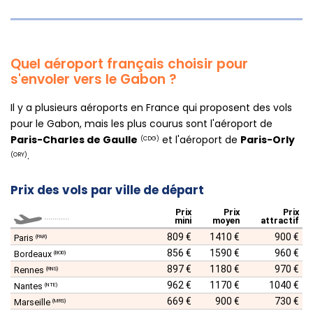
Quel aéroport français choisir pour
s'envoler vers le Gabon ?
Il y a plusieurs aéroports en France qui proposent des vols
pour le Gabon, mais les plus courus sont l'aéroport de
Paris-Charles de Gaulle
et l'aéroport de
Paris-Orly
(CDG)
.
(ORY)
Prix des vols par ville de départ
Prix
Prix
Prix
............
mini
moyen
attractif
809 €
1410 €
900 €
Paris
(PAR)
856 €
1590 €
960 €
Bordeaux
(BOD)
897 €
1180 €
970 €
Rennes
(RNS)
962 €
1170 €
1040 €
Nantes
(NTE)
669 €
900 €
730 €
Marseille
(MRS)