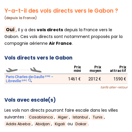
Y-a-t-il des vols directs vers le Gabon ?
(depuis la France)
Oui
, il y a des
vols directs
depuis la France vers le
Gabon. Ces vols directs sont notamment proposés par la
compagnie aérienne
Air France
.
Vols directs vers le Gabon
Prix
Prix
Prix
............
mini
moyen
attractif
Paris-Charles-de-Gaulle
–
(CDG)
1461 €
2012 €
1590 €
Libreville
(LBV)
tarifs aller-retour
Vols avec escale(s)
Les vols non directs pourront faire escale dans les villes
suivantes :
,
,
,
,
Casablanca
Alger
Istanbul
Tunis
,
,
ou
.
Addis Abeba
Abidjan
Kigali
Dakar