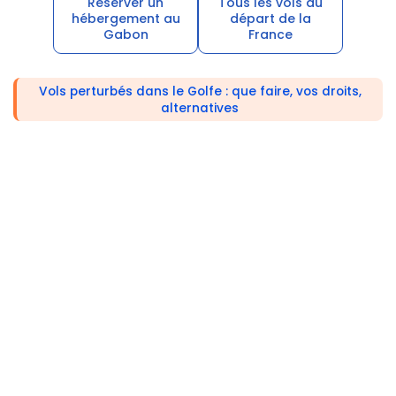
Réserver un
Tous les vols au
hébergement au
départ de la
Gabon
France
Vols perturbés dans le Golfe : que faire, vos droits,
alternatives