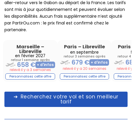
aller-retour vers le Gabon au départ de la France. Les tarifs
sont mis à jour quotidiennement et peuvent évoluer selon
les disponibilités. Aucun frais supplémentaire n’est ajouté
par PartirOu.com : le prix final est confirmé chez le
partenaire.
Marseille
–
Paris
–
Libreville
Paris
Libreville
en septembre
en février 2027
retour 3 semaines après
retour 4
retour 1 semaine après
679 €
6
658 €
relevé il y a 20 semaines
relevé i
relevé il y a 3 semaines
Recherchez votre vol et son meilleur
tarif