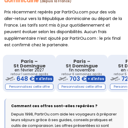
dominicaine
(depuis la France)
Prix récemment repérés par PartirOu.com pour des vols
aller-retour vers la République dominicaine au départ de la
France. Les tarifs sont mis à jour quotidiennement et
peuvent évoluer selon les disponibilités. Aucun frais
supplémentaire n’est ajouté par PartirOu.com : le prix final
est confirmé chez le partenaire.
Paris
–
Paris
–
P
St Domingue
St Domingue
St 
en février 2027
fin novembre
en 
retour 1 semaine après
retour 6 semaines après
retour 5
648 €
703 €
7
Comment ces offres sont-elles repérées ?
Depuis 1998, PartirOu.com aide les voyageurs à préparer
leurs séjours grâce à ses guides, conseils pratiques et
outils de comparaison. Les offres présentées ici sont