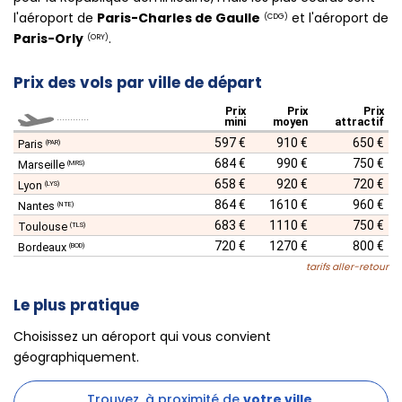
l'aéroport de
Paris-Charles de Gaulle
et l'aéroport de
(CDG)
Paris-Orly
.
(ORY)
Prix des vols par ville de départ
Prix
Prix
Prix
............
mini
moyen
attractif
597 €
910 €
650 €
Paris
(PAR)
684 €
990 €
750 €
Marseille
(MRS)
658 €
920 €
720 €
Lyon
(LYS)
864 €
1610 €
960 €
Nantes
(NTE)
683 €
1110 €
750 €
Toulouse
(TLS)
720 €
1270 €
800 €
Bordeaux
(BOD)
tarifs aller-retour
Le plus pratique
Choisissez un aéroport qui vous convient
géographiquement.
Trouvez, à proximité de
votre ville
,