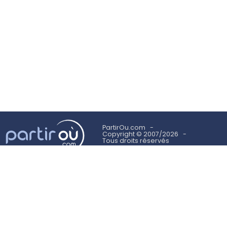
PartirOu.com
Copyright © 2007/2026
Tous droits réservés
Mentions légales
Politique des cookies
Utilisation des cookies
Conditions Générales d'Utilisation
Suivez-nous sur