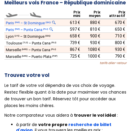
Meilleurs vols France – République dominicaine
Prix
Prix
Prix
............
mini
moyen
attractif
613 €
880 €
670 €
Paris
–
St Domingue
(PAR)
(SDQ)
597 €
810 €
650 €
Paris
–
Punta Cana
(PAR)
(PUJ)
658 €
900 €
710 €
Lyon
–
St Domingue
(LYS)
(SDQ)
739 €
930 €
800 €
Toulouse
–
Punta Cana
(TLS)
(PUJ)
867 €
1080 €
930 €
Marseille
–
Punta Cana
(MRS)
(PUJ)
725 €
1000 €
790 €
Marseille
–
Puerto Plata
(MRS)
(POP)
tarifs aller-retour
Trouvez votre vol
Le tarif de votre vol dépendra de vos choix de voyage.
Restez flexible quant à la date pour maximiser vos chances
de trouver un bon tarif. Réservez tôt pour accéder aux
places les moins chères.
Notre comparateur vous aidera à
trouver le vol idéal
:
à partir de
votre propre
recherche de billet
d'avion
, il vous trouvera les meilleurs prix ;