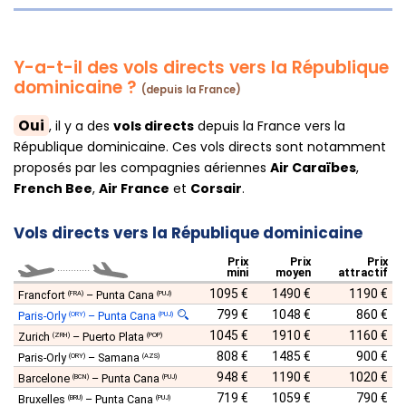
Y-a-t-il des vols directs vers la République
dominicaine ?
(depuis la France)
Oui
, il y a des
vols directs
depuis la France vers la
République dominicaine. Ces vols directs sont notamment
proposés par les compagnies aériennes
Air Caraïbes
,
French Bee
,
Air France
et
Corsair
.
Vols directs vers la République dominicaine
Prix
Prix
Prix
............
mini
moyen
attractif
1095 €
1490 €
1190 €
Francfort
–
Punta Cana
(FRA)
(PUJ)
799 €
1048 €
860 €
Paris-Orly
–
Punta Cana
(ORY)
(PUJ)
1045 €
1910 €
1160 €
Zurich
–
Puerto Plata
(ZRH)
(POP)
808 €
1485 €
900 €
Paris-Orly
–
Samana
(ORY)
(AZS)
948 €
1190 €
1020 €
Barcelone
–
Punta Cana
(BCN)
(PUJ)
719 €
1059 €
790 €
Bruxelles
–
Punta Cana
(BRU)
(PUJ)