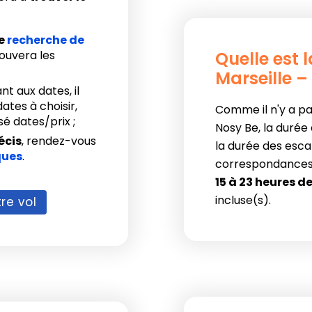
re
recherche de
trouvera les
Quelle est 
Marseille –
nt aux dates, il
ates à choisir,
Comme il n'y a pas
é dates/prix ;
Nosy Be, la durée
écis
, rendez-vous
la durée des esc
ques
.
correspondances !
15 à 23 heures d
incluse(s).
re vol