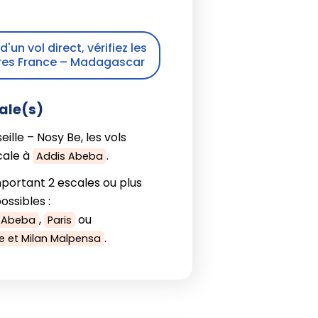
'un vol direct, vérifiez les
aires France – Madagascar
ale(s)
eille – Nosy Be, les vols
cale à
.
Addis Abeba
portant 2 escales ou plus
ssibles :
,
ou
s Abeba
Paris
.
e et Milan Malpensa