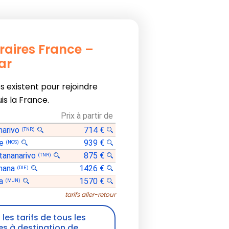
éraires France –
ar
es existent pour rejoindre
s la France.
Prix à partir de
narivo
714 €
(TNR)
Be
939 €
(NOS)
tananarivo
875 €
(TNR)
anana
1426 €
(DIE)
ga
1570 €
(MJN)
tarifs aller-retour
les tarifs de tous les
res à destination de