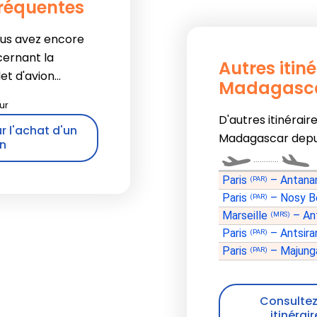
fréquentes
ous avez encore
cernant la
Autres itin
t d'avion...
Madagasc
D'autres itinérair
r l'achat d'un
Madagascar depui
on
............
Paris
–
Antana
(PAR)
Paris
–
Nosy 
(PAR)
Marseille
–
An
(MRS)
Paris
–
Antsir
(PAR)
Paris
–
Majun
(PAR)
Consultez 
itinérai