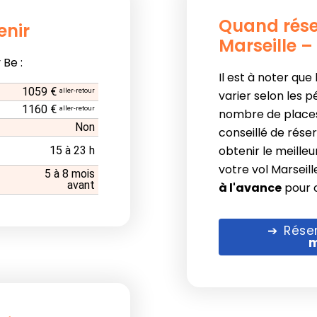
Quand rése
enir
Marseille –
 Be :
Il est à noter que
1059 €
aller-retour
varier selon les p
1160 €
aller-retour
nombre de places 
Non
conseillé de réser
obtenir le meilleu
15 à 23 h
votre vol Marseil
5 à 8 mois
avant
à l'avance
pour o
Rése
m