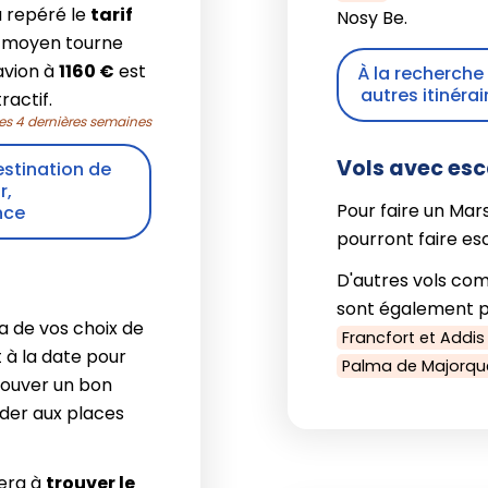
a repéré le
tarif
Nosy Be.
if moyen tourne
'avion à
1160 €
est
À la recherche d
autres itinér
actif.
les 4 dernières semaines
Vols avec esc
estination de
r,
Pour faire un Mars
nce
pourront faire es
D'autres vols com
sont également po
a de vos choix de
Francfort et Addi
 à la date pour
Palma de Majorqu
rouver un bon
éder aux places
era à
trouver le