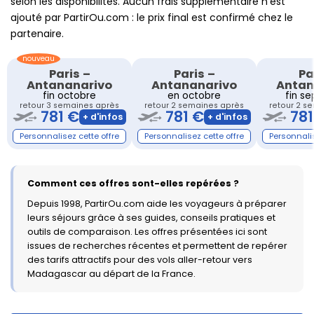
selon les disponibilités. Aucun frais supplémentaire n’est
ajouté par PartirOu.com : le prix final est confirmé chez le
partenaire.
Paris
–
Paris
–
Pa
Antananarivo
Antananarivo
Antan
fin octobre
en octobre
fin s
retour 3 semaines après
retour 2 semaines après
retour 2 s
781 €
781 €
781
Comment ces offres sont-elles repérées ?
Depuis 1998, PartirOu.com aide les voyageurs à préparer
leurs séjours grâce à ses guides, conseils pratiques et
outils de comparaison. Les offres présentées ici sont
issues de recherches récentes et permettent de repérer
des tarifs attractifs pour des vols aller-retour vers
Madagascar au départ de la France.