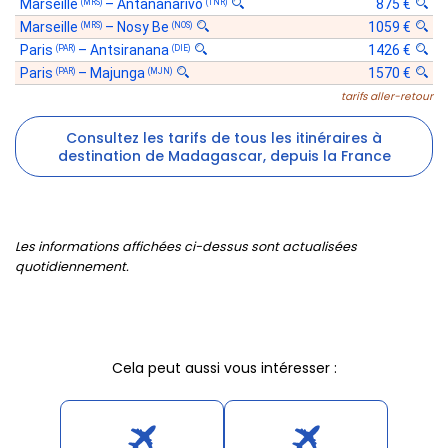
Marseille
–
Antananarivo
875 €
(MRS)
(TNR)
Marseille
–
Nosy Be
1059 €
(MRS)
(NOS)
Paris
–
Antsiranana
1426 €
(PAR)
(DIE)
Paris
–
Majunga
1570 €
(PAR)
(MJN)
tarifs aller-retour
Consultez les tarifs de tous les itinéraires à
destination de Madagascar, depuis la France
Les informations affichées ci-dessus sont actualisées
quotidiennement.
Cela peut aussi vous intéresser :