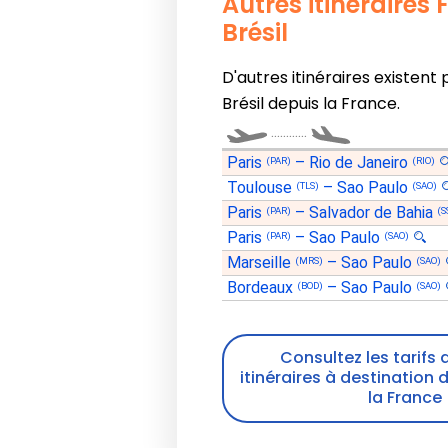
Autres itinéraires
Brésil
D'autres itinéraires existent 
Brésil depuis la France.
............
Paris
–
Rio de Janeiro
(PAR)
(RIO)
Toulouse
–
Sao Paulo
(TLS)
(SAO)
Paris
–
Salvador de Bahia
(PAR)
(S
Paris
–
Sao Paulo
(PAR)
(SAO)
Marseille
–
Sao Paulo
(MRS)
(SAO)
Bordeaux
–
Sao Paulo
(BOD)
(SAO)
Consultez les tarifs 
itinéraires à destination d
la France