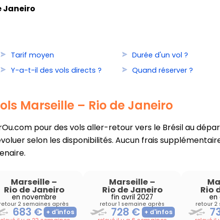
e Janeiro
Tarif moyen
Durée d'un vol ?
Y-a-t-il des vols directs ?
Quand réserver ?
ols Marseille – Rio de Janeiro
u.com pour des vols aller-retour vers le Brésil au départ 
oluer selon les disponibilités. Aucun frais supplémentaire
enaire.
Marseille
–
Marseille
–
Ma
Rio de Janeiro
Rio de Janeiro
Rio 
en novembre
fin avril 2027
en 
retour 2 semaines après
retour 1 semaine après
retour 2
683 €
728 €
7