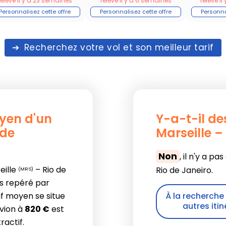
relevé il y a 23 semaines
relevé il y a 6 semaines
relevé i
Recherchez votre vol et son meilleur tarif
oyen d'un
Y-a-t-il de
 de
Marseille –
Non
, il n'y a pa
eille
– Rio de
Rio de Janeiro.
(MRS)
bas repéré par
rif moyen se situe
À la recherche d
autres itin
avion à
820 €
est
actif.