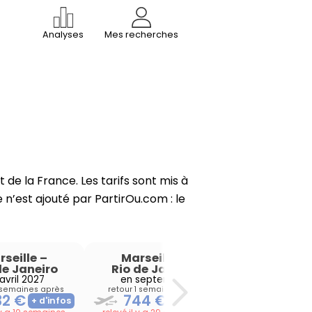
Analyses
Mes recherches
de la France. Les tarifs sont mis à
 n’est ajouté par PartirOu.com : le
rseille
–
Marseille
–
Marseill
de Janeiro
Rio de Janeiro
Rio de Jan
avril 2027
en septembre
en octob
 semaines après
retour 1 semaine après
retour 1 semain
32 €
744 €
755 €