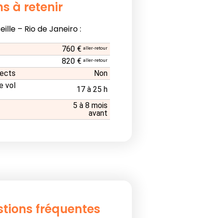
s à retenir
ille – Rio de Janeiro :
760 €
aller-retour
820 €
aller-retour
rects
Non
e vol
17 à 25 h
5 à 8 mois
avant
stions fréquentes