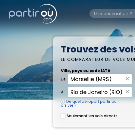
Trouvez des vols
LE COMPARATEUR DE VOLS MU
Ville, pays ou code IATA
×
De
×
À
De quel aéroport partir ou
arriver ?
Seulement les vols directs