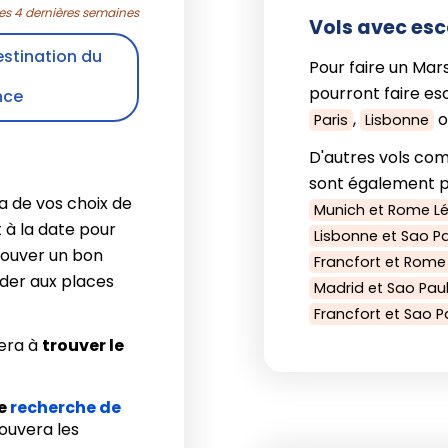
les 4 dernières semaines
Vols avec esc
estination du
Pour faire un Marse
pourront faire esc
nce
,
o
Paris
Lisbonne
D'autres vols com
sont également po
a de vos choix de
Munich et Rome L
 à la date pour
Lisbonne et Sao P
rouver un bon
Francfort et Rome
éder aux places
Madrid et Sao Pau
Francfort et Sao 
era à
trouver le
re
recherche de
trouvera les