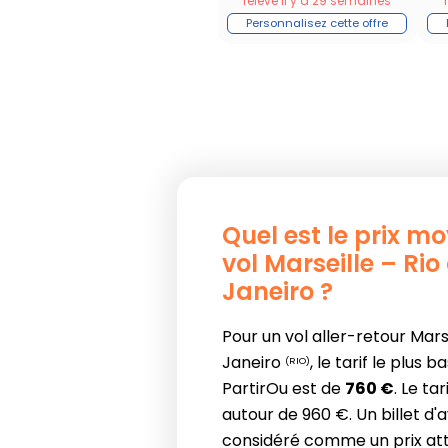
relevé il y a 29 semaines
Quel est le prix m
vol Marseille – Rio
Janeiro ?
Pour un vol aller-retour Mars
Janeiro
, le tarif le plus 
(RIO)
PartirOu est de
760 €
. Le ta
autour de 960 €. Un billet d'
considéré comme un prix attr