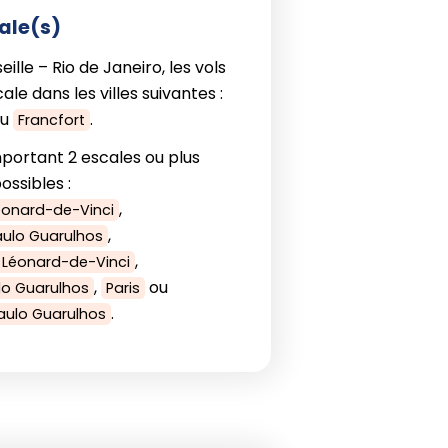
ale(s)
ille – Rio de Janeiro, les vols
ale dans les villes suivantes :
u
.
Francfort
portant 2 escales ou plus
ssibles :
,
éonard-de-Vinci
,
aulo Guarulhos
,
 Léonard-de-Vinci
,
ou
lo Guarulhos
Paris
.
Paulo Guarulhos