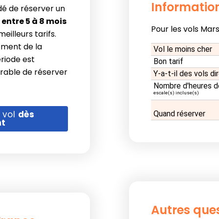
Information
dé de réserver un
o
entre 5 à 8 mois
Pour les vols Marse
eilleurs tarifs.
ement de la
Vol le moins cher
ériode est
Bon tarif
érable de réserver
Y-a-t-il des vols di
Nombre d'heures d
escale(s) incluse(s)
 vol
dès
Quand réserver
nt
Autres que