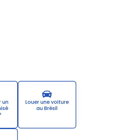
r un
Louer une voiture
nisé
au Brésil
?