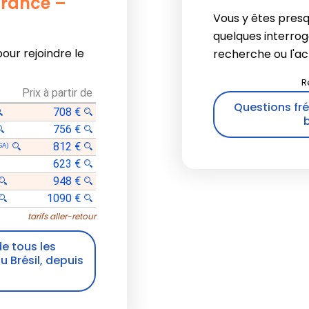
 France –
Vous y êtes pres
quelques interrog
pour rejoindre le
recherche ou l'acha
Prix à partir de
Questions fré
708 €
b
756 €
812 €
SA)
623 €
948 €
1090 €
tarifs aller-retour
de tous les
u Brésil, depuis