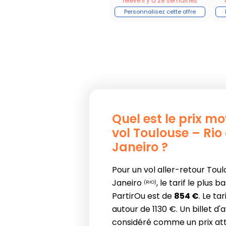
relevé il y a 28 semaines
Quel est le prix m
vol Toulouse – Rio
Janeiro ?
Pour un vol aller-retour Tou
Janeiro
, le tarif le plus 
(RIO)
PartirOu est de
854 €
. Le ta
autour de 1130 €. Un billet d'
considéré comme un prix attr