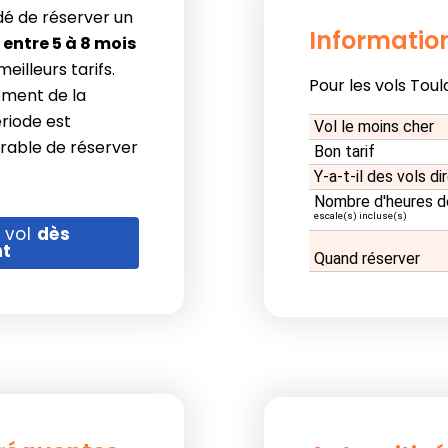
dé de réserver un
Information
o
entre 5 à 8 mois
eilleurs tarifs.
Pour les vols Toul
ement de la
ériode est
Vol le moins cher
érable de réserver
Bon tarif
Y-a-t-il des vols di
Nombre d'heures d
escale(s) incluse(s)
 vol
dès
nt
Quand réserver