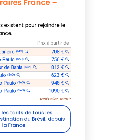
éraires France –
es existent pour rejoindre le
rance.
Prix à partir de
Janeiro
708 €
(RIO)
o Paulo
756 €
(SAO)
or de Bahia
812 €
(SSA)
ulo
623 €
(SAO)
o Paulo
948 €
(SAO)
o Paulo
1090 €
(SAO)
tarifs aller-retour
les tarifs de tous les
estination du Brésil, depuis
la France