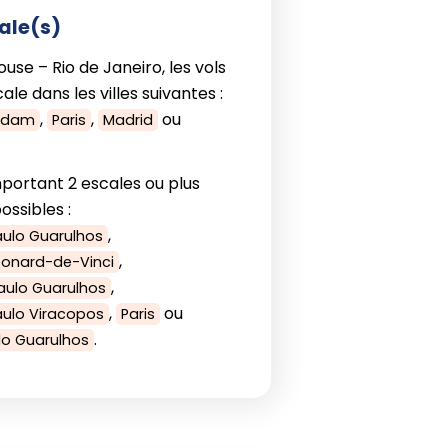
ale(s)
ouse – Rio de Janeiro, les vols
ale dans les villes suivantes :
,
,
ou
rdam
Paris
Madrid
portant 2 escales ou plus
ssibles :
,
aulo Guarulhos
,
éonard-de-Vinci
,
Paulo Guarulhos
,
ou
aulo Viracopos
Paris
.
lo Guarulhos