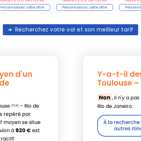
relevé il y a 31 semaines
relevé il y a 8 semaines
relevé i
Recherchez votre vol et son meilleur tarif
oyen d'un
Y-a-t-il de
 de
Toulouse – 
Non
, il n'y a p
louse
– Rio de
Rio de Janeiro.
(TLS)
bas repéré par
rif moyen se situe
À la recherche d
autres itin
avion à
920 €
est
actif.