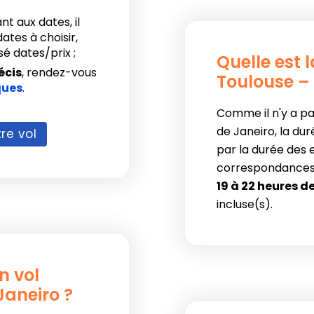
nt aux dates, il
ates à choisir,
é dates/prix ;
Quelle est 
écis
, rendez-vous
Toulouse – 
ques
.
Comme il n'y a pa
de Janeiro, la dur
re vol
par la durée des
correspondances !
19 à 22 heures 
incluse(s).
n vol
Janeiro ?