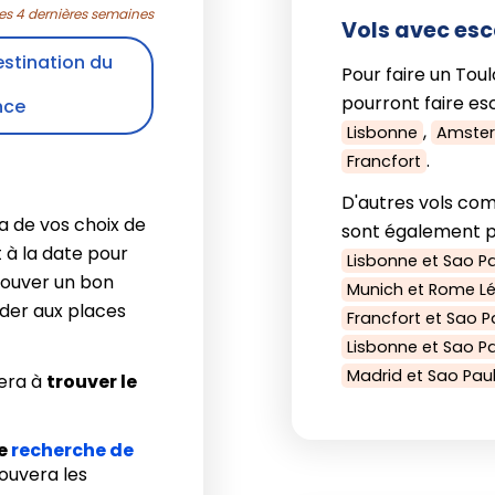
les 4 dernières semaines
Vols avec esc
estination du
Pour faire un Toul
pourront faire esc
nce
,
Lisbonne
Amste
.
Francfort
D'autres vols com
a de vos choix de
sont également po
 à la date pour
Lisbonne et Sao P
rouver un bon
Munich et Rome L
éder aux places
Francfort et Sao 
Lisbonne et Sao P
Madrid et Sao Pau
era à
trouver le
re
recherche de
trouvera les