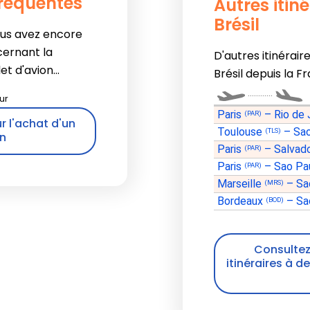
fréquentes
Autres itin
Brésil
ous avez encore
cernant la
D'autres itinérair
t d'avion...
Brésil depuis la F
............
Paris
–
Rio de 
(PAR)
r l'achat d'un
Toulouse
–
Sa
(TLS)
on
Paris
–
Salvad
(PAR)
Paris
–
Sao Pa
(PAR)
Marseille
–
Sa
(MRS)
Bordeaux
–
Sa
(BOD)
Consultez 
itinéraires à d