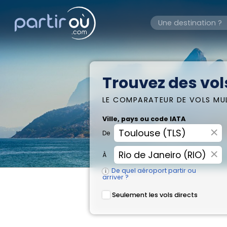
Trouvez des vol
LE COMPARATEUR DE VOLS MU
Ville, pays ou code IATA
×
De
×
À
De quel aéroport partir ou
arriver ?
Seulement les vols directs