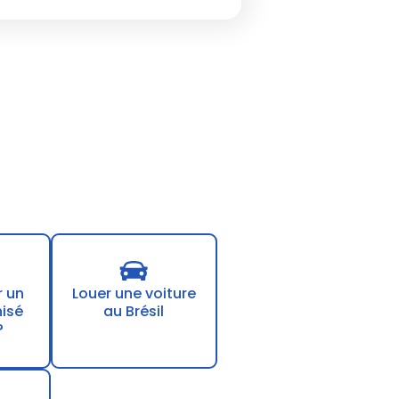
r un
Louer une voiture
nisé
au Brésil
?