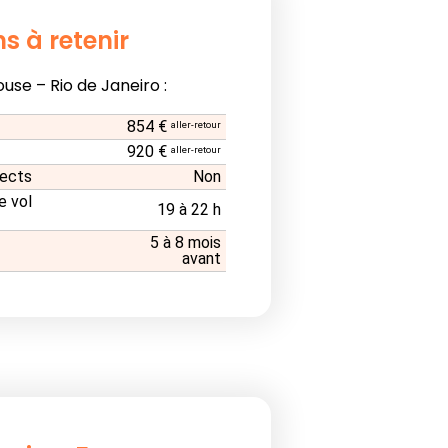
s à retenir
ouse – Rio de Janeiro :
854 €
aller-retour
920 €
aller-retour
rects
Non
e vol
19 à 22 h
5 à 8 mois
avant