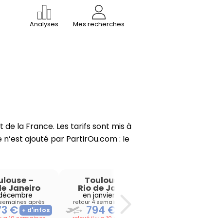
Analyses
Mes recherches
de la France. Les tarifs sont mis à
 n’est ajouté par PartirOu.com : le
ulouse
–
Toulouse
–
Toulous
de Janeiro
Rio de Janeiro
Rio de Jan
 décembre
en janvier 2027
en février 
 semaines après
retour 4 semaines après
retour 4 semain
73 €
794 €
832 €