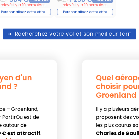
relevé il y a 10 semaines
relevé il y a 10 semaines
Recherchez votre vol et son meilleur tarif
oyen d'un
Quel aérop
land ?
choisir pour
Groenland 
nce – Groenland,
Il y a plusieurs a
r PartirOu est de
proposent des vol
ue autour de
les plus courus s
 € est attractif
.
Charles de Gaul