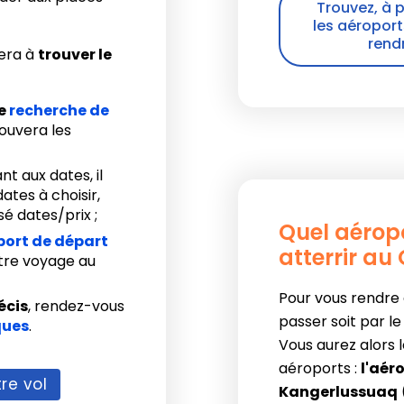
Trouvez, à 
les aéroport
rend
era à
trouver le
re
recherche de
trouvera les
nt aux dates, il
ates à choisir,
é dates/prix ;
Quel aéropo
port de départ
atterrir au
otre voyage au
Pour vous rendre 
écis
, rendez-vous
passer soit par le
ques
.
Vous aurez alors l
aéroports :
l'aér
re vol
Kangerlussuaq