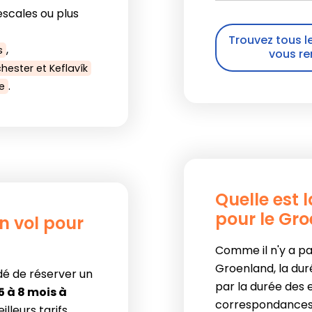
scales ou plus
Trouvez tous le
,
s
vous re
ester et Keflavík
.
e
Quelle est 
pour le Gr
n vol pour
Comme il n'y a pa
Groenland, la dur
dé de réserver un
par la durée des
5 à 8 mois à
correspondances !
lleurs tarifs.