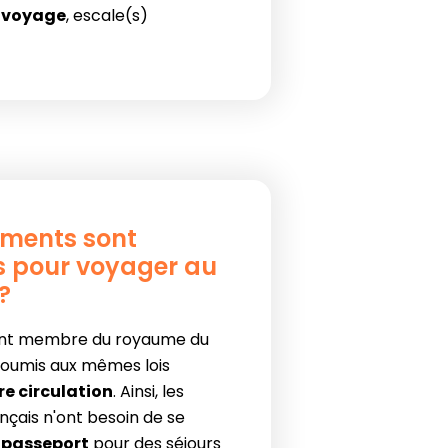
e voyage
, escale(s)
ments sont
s pour voyager au
?
ant membre du royaume du
soumis aux mêmes lois
bre circulation
. Ainsi, les
nçais n'ont besoin de se
r
passeport
pour des séjours