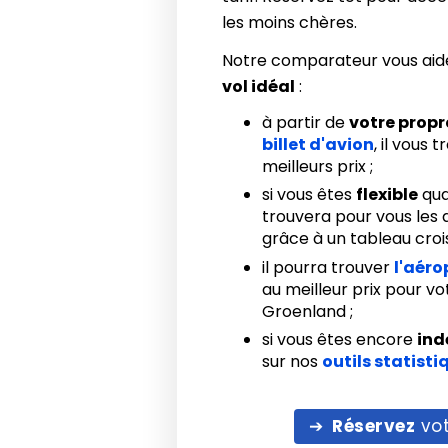
les moins chères.
Notre comparateur vous aid
vol idéal
:
à partir de
votre prop
billet d'avion
, il vous 
meilleurs prix ;
si vous êtes
flexible
qua
trouvera pour vous les d
grâce à un tableau crois
il pourra trouver
l'aéro
au meilleur prix pour v
Groenland ;
si vous êtes encore
ind
sur nos
outils statisti
Réservez
vot