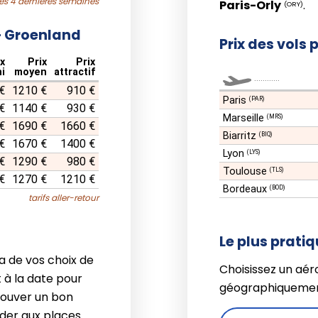
les 4 dernières semaines
Paris-Orly
.
(ORY)
 – Groenland
Prix des vols 
ix
Prix
Prix
i
moyen
attractif
............
€
1210 €
910 €
Paris
(PAR)
€
1140 €
930 €
Marseille
(MRS)
€
1690 €
1660 €
Biarritz
(BIQ)
€
1670 €
1400 €
Lyon
(LYS)
€
1290 €
980 €
Toulouse
(TLS)
€
1270 €
1210 €
Bordeaux
(BOD)
tarifs aller-retour
Le plus prati
a de vos choix de
Choisissez un aér
 à la date pour
géographiquemen
rouver un bon
éder aux places