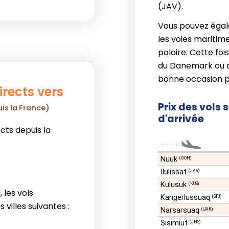
(JAV).
Vous pouvez égal
les voies maritim
polaire. Cette foi
du Danemark ou de
bonne occasion pou
irects vers
Prix des vols 
is la France)
d'arrivée
rects depuis la
............
Nuuk
(GOH)
Ilulissat
(JAV)
Kulusuk
(KUS)
 les vols
Kangerlussuaq
(SFJ)
 villes suivantes :
Narsarsuaq
(UAK)
Sisimiut
(JHS)