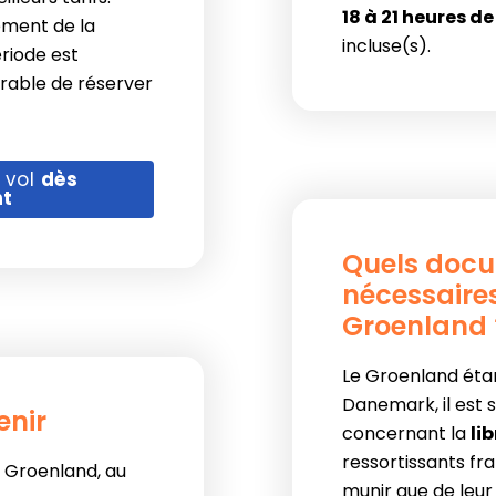
18 à 21 heures d
ement de la
incluse(s).
ériode est
érable de réserver
 vol
dès
nt
Quels docu
nécessaire
Groenland 
Le Groenland ét
Danemark, il est 
enir
concernant la
li
ressortissants fra
u Groenland, au
munir que de leu