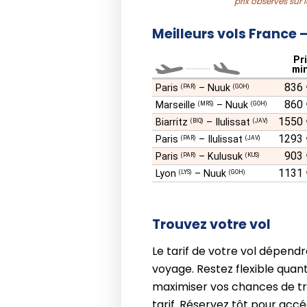
prix observés sur 
Meilleurs vols France
Pr
............
min
836 
Paris
–
Nuuk
(PAR)
(GOH)
860 
Marseille
–
Nuuk
(MRS)
(GOH)
1550 
Biarritz
–
Ilulissat
(BIQ)
(JAV)
1293 
Paris
–
Ilulissat
(PAR)
(JAV)
903 
Paris
–
Kulusuk
(PAR)
(KUS)
1131 
Lyon
–
Nuuk
(LYS)
(GOH)
Trouvez votre vol
Le tarif de votre vol dépendr
voyage. Restez flexible quant
maximiser vos chances de t
tarif. Réservez tôt pour acc