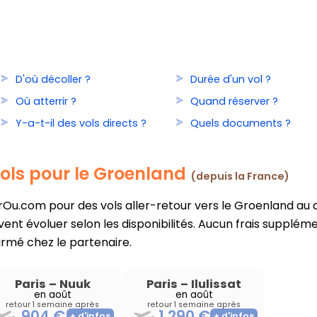
D'où décoller ?
Durée d'un vol ?
Où atterrir ?
Quand réserver ?
Y-a-t-il des vols directs ?
Quels documents ?
vols pour le Groenland
(depuis la France)
u.com pour des vols aller-retour vers le Groenland au dé
ent évoluer selon les disponibilités. Aucun frais suppléme
firmé chez le partenaire.
Paris
–
Nuuk
Paris
–
Ilulissat
en août
en août
retour 1 semaine après
retour 1 semaine après
904 €
1 290 €