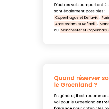
D'autres vols comportant 2 e
sont également possibles :
,
Copenhague et Keflavík
Pari
,
Amsterdam et Keflavík
Manch
ou
Manchester et Copenhagu
Quand réserver so
le Groenland ?
En général, il est recomman
vol pour le Groenland
entre 
l'avance
pour obtenir les mei