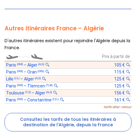
Autres itinéraires France – Algérie
D'autres itinéraires existent pour rejoindre l'Algérie depuis la
France.
............
Prix à partir de
Paris
–
Alger
105 €
(PAR)
(ALG)
Paris
–
Oran
115 €
(PAR)
(ORN)
Lille
–
Alger
125 €
(LIL)
(ALG)
Paris
–
Tlemcen
125 €
(PAR)
(TLM)
Toulouse
–
Alger
156 €
(TLS)
(ALG)
Paris
–
Constantine
161 €
(PAR)
(CZL)
tarifs aller-retour
Consultez les tarifs de tous les itinéraires à
destination de l'Algérie, depuis la France