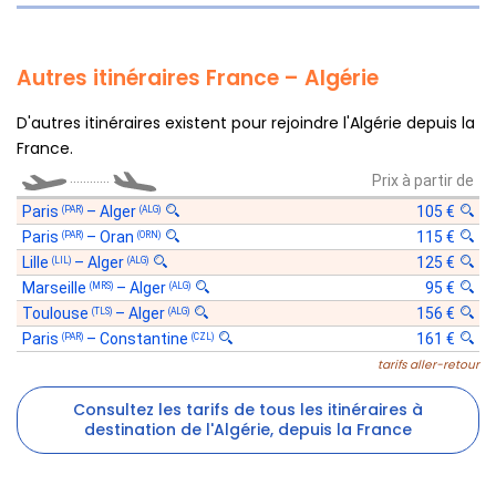
Autres itinéraires France – Algérie
D'autres itinéraires existent pour rejoindre l'Algérie depuis la
France.
............
Prix à partir de
Paris
–
Alger
105 €
(PAR)
(ALG)
Paris
–
Oran
115 €
(PAR)
(ORN)
Lille
–
Alger
125 €
(LIL)
(ALG)
Marseille
–
Alger
95 €
(MRS)
(ALG)
Toulouse
–
Alger
156 €
(TLS)
(ALG)
Paris
–
Constantine
161 €
(PAR)
(CZL)
tarifs aller-retour
Consultez les tarifs de tous les itinéraires à
destination de l'Algérie, depuis la France